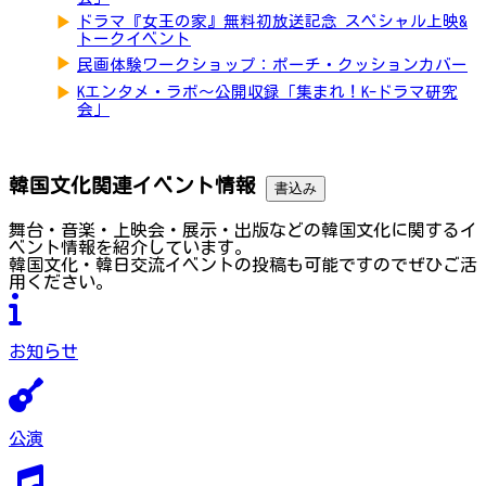
▶
ドラマ『女王の家』無料初放送記念 スペシャル上映&
トークイベント
▶
民画体験ワークショップ：ポーチ・クッションカバー
▶
Kエンタメ・ラボ～公開収録「集まれ！K-ドラマ研究
会」
韓国文化関連イベント情報
書込み
舞台・音楽・上映会・展示・出版などの韓国文化に関するイ
ベント情報を紹介しています。
韓国文化・韓日交流イベントの投稿も可能ですのでぜひご活
用ください。
お知らせ
公演