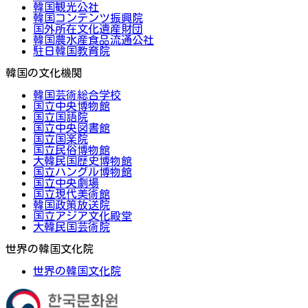
韓国観光公社
韓国コンテンツ振興院
国外所在文化遺産財団
韓国農水産食品流通公社
駐日韓国教育院
韓国の文化機関
韓国芸術総合学校
国立中央博物館
国立国語院
国立中央図書館
国立国楽院
国立民俗博物館
大韓民国歴史博物館
国立ハングル博物館
国立中央劇場
国立現代美術館
韓国政策放送院
国立アジア文化殿堂
大韓民国芸術院
世界の韓国文化院
世界の韓国文化院