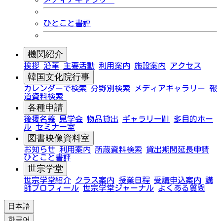
ひとこと書評
機関紹介
挨拶
沿革
主要活動
利用案内
施設案内
アクセス
韓国文化院行事
カレンダーで検索
分野別検索
メディアギャラリー
報
道資料検索
各種申請
後援名義
見学会
物品貸出
ギャラリーMI
多目的ホー
ル
セミナー室
図書映像資料室
お知らせ
利用案内
所蔵資料検索
貸出期間延長申請
ひとこと書評
世宗学堂
世宗学堂紹介
クラス案内
授業日程
受講申込案内
講
師プロフィール
世宗学堂ジャーナル
よくある質問
日本語
한국어