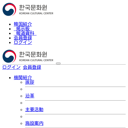
韓国紹介
掲示板
報道資料
会員登録
ログイン
ログイン
会員登録
한국어
機関紹介
挨拶
沿革
主要活動
施設案内