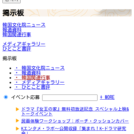
掲示板
韓国文化院ニュース
報道資料
韓国関連行事
メディアギャラリー
ひとこと書評
掲示板
・ 韓国文化院ニュース
・ 報道資料
・ 韓国関連行事
・ メディアギャラリー
・ ひとこと書評
イベント応募
+ MORE
▶
ドラマ『女王の家』無料初放送記念 スペシャル上映&
トークイベント
▶
民画体験ワークショップ：ポーチ・クッションカバー
▶
Kエンタメ・ラボ～公開収録「集まれ！K-ドラマ研究
会」