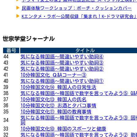
▶
民画体験ワークショップ：ポーチ・クッションカバー
▶
Kエンタメ・ラボ～公開収録「集まれ！K-ドラマ研究会
世宗学堂ジャーナル
番号
タイトル
44
気になる韓国語〜間違いやすい助詞④
43
気になる韓国語〜間違いやすい助詞③
42
気になる韓国語〜間違いやすい助詞②
41
10分韓国文化 Ｑ&Aコーナー③
40
気になる韓国語〜間違いやすい助詞①
39
10分韓国文化⑭ 韓国人の日常生活
38
気になる韓国語〜韓国語で数字を言ってみよう⑤ Q&
37
10分韓国文化⑬ 韓国人の氏名
36
10分韓国文化⑫ お酒とタバコ事情
35
10分韓国文化⑪ 韓国の教育事情
気になる韓国語〜韓国語で数字を言ってみよう③ 固
34
詞
33
10分韓国文化⑩ 韓国のスポーツと健康
32
気になる韓国語〜韓国語で数字を言ってみよう② 助