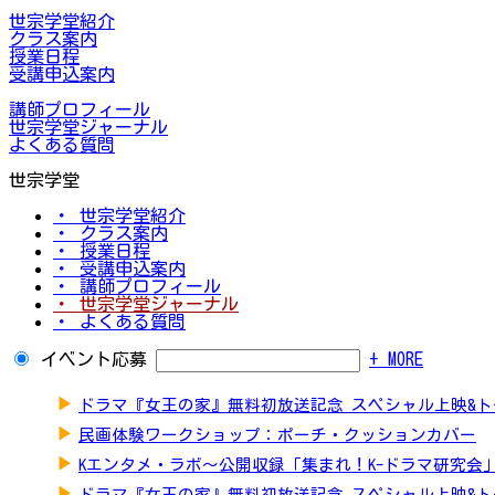
世宗学堂紹介
クラス案内
授業日程
受講申込案内
講師プロフィール
世宗学堂ジャーナル
よくある質問
世宗学堂
・ 世宗学堂紹介
・ クラス案内
・ 授業日程
・ 受講申込案内
・ 講師プロフィール
・ 世宗学堂ジャーナル
・ よくある質問
イベント応募
+ MORE
▶
ドラマ『女王の家』無料初放送記念 スペシャル上映&
▶
民画体験ワークショップ：ポーチ・クッションカバー
▶
Kエンタメ・ラボ～公開収録「集まれ！K-ドラマ研究会
▶
ドラマ『女王の家』無料初放送記念 スペシャル上映&