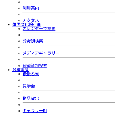
利用案内
アクセス
韓国文化院行事
カレンダーで検索
分野別検索
メディアギャラリー
報道資料検索
各種申請
後援名義
見学会
物品貸出
ギャラリーMI