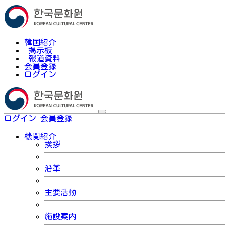
韓国紹介
掲示板
報道資料
会員登録
ログイン
ログイン
会員登録
한국어
機関紹介
挨拶
沿革
主要活動
施設案内