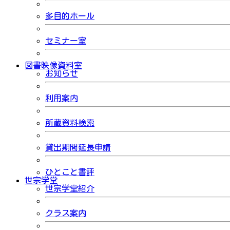
多目的ホール
セミナー室
図書映像資料室
お知らせ
利用案内
所蔵資料検索
貸出期間延長申請
ひとこと書評
世宗学堂
世宗学堂紹介
クラス案内