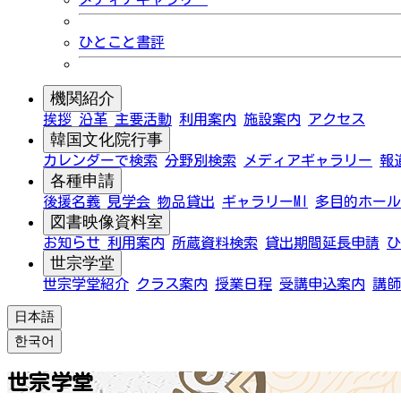
ひとこと書評
機関紹介
挨拶
沿革
主要活動
利用案内
施設案内
アクセス
韓国文化院行事
カレンダーで検索
分野別検索
メディアギャラリー
報
各種申請
後援名義
見学会
物品貸出
ギャラリーMI
多目的ホール
図書映像資料室
お知らせ
利用案内
所蔵資料検索
貸出期間延長申請
ひ
世宗学堂
世宗学堂紹介
クラス案内
授業日程
受講申込案内
講師
日本語
한국어
世宗学堂