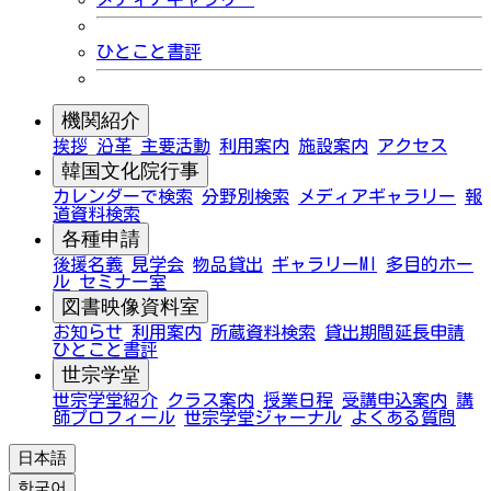
ひとこと書評
機関紹介
挨拶
沿革
主要活動
利用案内
施設案内
アクセス
韓国文化院行事
カレンダーで検索
分野別検索
メディアギャラリー
報
道資料検索
各種申請
後援名義
見学会
物品貸出
ギャラリーMI
多目的ホー
ル
セミナー室
図書映像資料室
お知らせ
利用案内
所蔵資料検索
貸出期間延長申請
ひとこと書評
世宗学堂
世宗学堂紹介
クラス案内
授業日程
受講申込案内
講
師プロフィール
世宗学堂ジャーナル
よくある質問
日本語
한국어