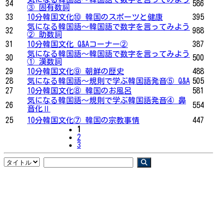
34
586
③ 固有数詞
33
10分韓国文化⑩ 韓国のスポーツと健康
395
気になる韓国語〜韓国語で数字を言ってみよう
32
988
② 助数詞
31
10分韓国文化 Q&Aコーナー②
387
気になる韓国語〜韓国語で数字を言ってみよう
30
500
① 漢数詞
29
10分韓国文化⑨ 朝鮮の歴史
488
28
気になる韓国語〜規則で学ぶ韓国語発音⑤ Q&A
505
27
10分韓国文化⑧ 韓国のお風呂
581
気になる韓国語〜規則で学ぶ韓国語発音④ 鼻
26
554
音化Ⅱ
25
10分韓国文化⑦ 韓国の宗教事情
447
1
2
3