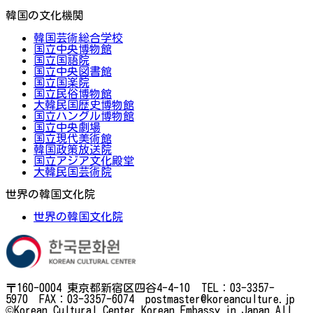
韓国の文化機関
韓国芸術総合学校
国立中央博物館
国立国語院
国立中央図書館
国立国楽院
国立民俗博物館
大韓民国歴史博物館
国立ハングル博物館
国立中央劇場
国立現代美術館
韓国政策放送院
国立アジア文化殿堂
大韓民国芸術院
世界の韓国文化院
世界の韓国文化院
〒160-0004 東京都新宿区四谷4-4-10 TEL：03-3357-
5970 FAX：03-3357-6074 postmaster@koreanculture.jp
©Korean Cultural Center Korean Embassy in Japan.All