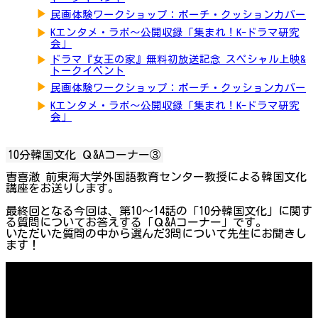
▶
民画体験ワークショップ：ポーチ・クッションカバー
▶
Kエンタメ・ラボ～公開収録「集まれ！K-ドラマ研究
会」
▶
ドラマ『女王の家』無料初放送記念 スペシャル上映&
トークイベント
▶
民画体験ワークショップ：ポーチ・クッションカバー
▶
Kエンタメ・ラボ～公開収録「集まれ！K-ドラマ研究
会」
10分韓国文化 Ｑ&Aコーナー③
曺喜澈 前東海大学外国語教育センター教授による韓国文化
講座をお送りします。
最終回となる今回は、第10～14話の「10分韓国文化」に関す
る質問についてお答えする「Ｑ&Aコーナー」です。
いただいた質問の中から選んだ3問について先生にお聞きし
ます！