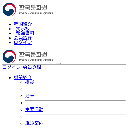
韓国紹介
掲示板
報道資料
会員登録
ログイン
ログイン
会員登録
한국어
機関紹介
挨拶
沿革
主要活動
施設案内