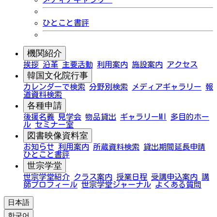
ひとこと書評
機関紹介
挨拶
沿革
主要活動
利用案内
施設案内
アクセス
韓国文化院行事
カレンダーで検索
分野別検索
メディアギャラリー
報
道資料検索
各種申請
後援名義
見学会
物品貸出
ギャラリーMI
多目的ホー
ル
セミナー室
図書映像資料室
お知らせ
利用案内
所蔵資料検索
貸出期間延長申請
ひとこと書評
世宗学堂
世宗学堂紹介
クラス案内
授業日程
受講申込案内
講
師プロフィール
世宗学堂ジャーナル
よくある質問
日本語
한국어