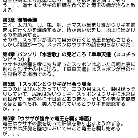
竜王が病により危篤になり、道士を招き脈を測ってもら
う。。。道士はウサギの肝臓を食べると竜王の病が治ると教
える。
第3章 御前会議
エイ、太刀魚、貝、亀、鯉、ナマズが集まり誰がウサギを捕
まえに行くかを議論するが、皆が言い訳をし、地上に出かけ
るのを躊躇する。
その時、スッポンが現れて自分が行くと竜王を安心させる。
しかし問題が一つ。スッポンはウサギの顔を知らないのだ！
第4章 パンソリ「水宮歌」の見どころ『皐皐天邊（ココチョ
ンビョン）』
ウサギの絵画を家に持ち帰ったスッポンは老いた母親と妻に
別れを告げ世の中に出る。『皐皐天邊』はスッポンが世の中
を見物する場面である。
第5章 「スッポンとウサギが出会う場面」
二つの耳はぴんとたっていて、二つの目は丸く、腰はほっそ
りしていて、尻尾は短いウサギ。スッポンはウサギに水宮は
別世界で、金の杯に千日酒とおつまみ、そして不老草を飽き
るほど食べられ、美人で溢れているとウサギを誘惑する
が。。。
第6章「ウサギが詭弁で竜王を騙す場面」
竜王はウサギの腹を切って肝臓を取り出すよう命ずる。
ウサギは肝臓を陸地において来たと竜王を騙し始める
が。。。