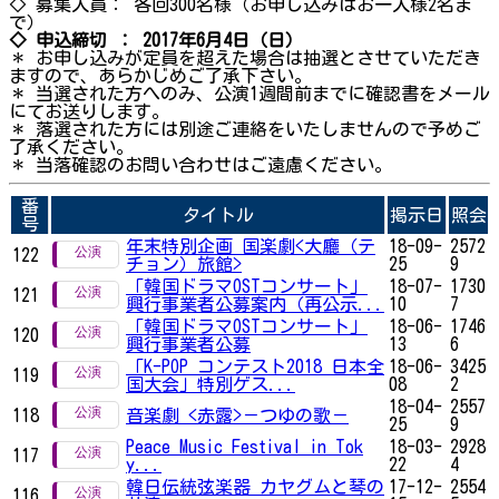
◇ 募集人員： 各回300名様（お申し込みはお一人様2名ま
で）
◇
申込締切
：
2017
年6月4日（日）
＊ お申し込みが定員を超えた場合は抽選とさせていただき
ますので、あらかじめご了承下さい。
＊ 当選された方へのみ、公演1週間前までに確認書をメール
にてお送りします。
＊ 落選された方には別途ご連絡をいたしませんので予めご
了承ください。
＊ 当落確認のお問い合わせはご遠慮ください。
番
タイトル
掲示日
照会
号
年末特別企画 国楽劇<大廳（テ
18-09-
2572
122
チョン）旅館>
25
9
「韓国ドラマOSTコンサート」
18-07-
1730
121
興行事業者公募案内（再公示...
10
7
「韓国ドラマOSTコンサート」
18-06-
1746
120
興行事業者公募
13
6
「K-POP コンテスト2018 日本全
18-06-
3425
119
国大会」特別ゲス...
08
2
18-04-
2557
118
音楽劇 <赤露>－つゆの歌－
25
9
Peace Music Festival in Tok
18-03-
2928
117
y...
22
4
韓日伝統弦楽器 カヤグムと琴の
17-12-
2554
116