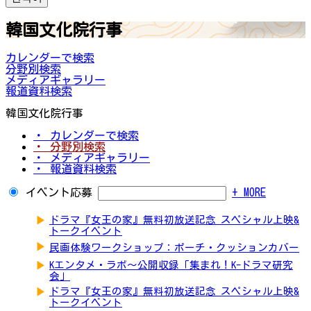
韓国文化院行事
カレンダーで検索
分野別検索
メディアギャラリー
報道資料検索
韓国文化院行事
・ カレンダーで検索
・ 分野別検索
・ メディアギャラリー
・ 報道資料検索
イベント応募
+ MORE
▶
ドラマ『女王の家』無料初放送記念 スペシャル上映&
トークイベント
▶
民画体験ワークショップ：ポーチ・クッションカバー
▶
Kエンタメ・ラボ～公開収録「集まれ！K-ドラマ研究
会」
▶
ドラマ『女王の家』無料初放送記念 スペシャル上映&
トークイベント