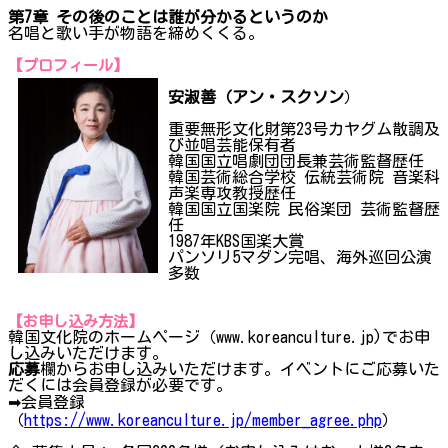
第7章 その後のことは誰が分かるというのか
名唱と歌い手が物語を締めくくる。
【プロフィール】
安淑善（アン・スクソン
）
重要無形文化財第23号カヤグム散調及
び並唱芸能保有者
韓国国立唱劇団団長兼芸術監督歴任
韓国芸術総合学校 伝統芸術院 音楽科
声楽専攻教授歴任
韓国国立国楽院 民俗楽団 芸術監督歴
任
1987年KBS国楽大賞
パンソリ5マダン完唱、海外巡回公演
多数
【お申し込み方法】
韓国文化院のホームページ（www.koreanculture.jp)でお申
し込みいただけます。
応募
欄からお申し込みいただけます。イベントにご応募いた
だくには会員登録が必要です。
➡会員登録
（
https://www.koreanculture.jp/member_agree.php
）