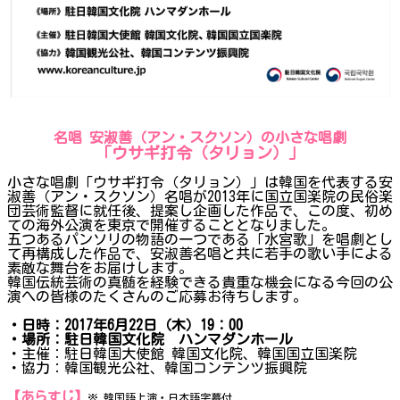
名唱 安淑善（アン・スクソン）の小さな唱劇
「ウサギ打令（タリョン）」
小さな唱劇「ウサギ打令（タリョン）」は韓国を代表する安
淑善（アン・スクソン）名唱が2013年に国立国楽院の民俗楽
団芸術監督に就任後、提案し企画した作品で、この度、初め
ての海外公演を東京で開催することとなりました。
五つあるパンソリの物語の一つである「水宮歌」を唱劇とし
て再構成した作品で、安淑善名唱と共に若手の歌い手による
素敵な舞台をお届けします。
韓国伝統芸術の真髄を経験できる貴重な機会になる今回の公
演への皆様のたくさんのご応募お待ちします。
・日時：2017年6月22日（木）19：00
・場所：駐日韓国文化院 ハンマダンホール
・主催：駐日韓国大使館 韓国文化院、韓国国立国楽院
・協力：韓国観光公社、韓国コンテンツ振興院
【あらすじ】
※ 韓国語上演・日本語字幕付