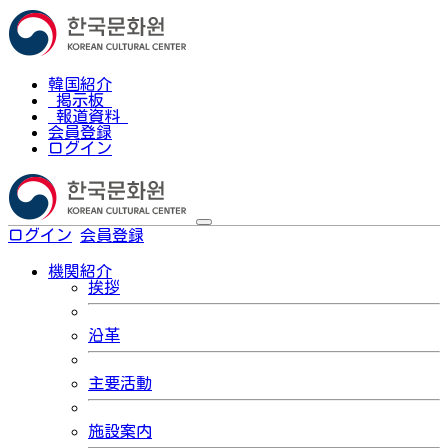
韓国紹介
掲示板
報道資料
会員登録
ログイン
ログイン
会員登録
한국어
機関紹介
挨拶
沿革
主要活動
施設案内