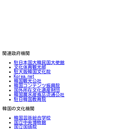
関連政府機関
駐日本国大韓民国大使館
文化体育観光部
駐大阪韓国文化院
Korea.net
韓国観光公社
韓国コンテンツ振興院
国外所在文化遺産財団
韓国農水産食品流通公社
駐日韓国教育院
韓国の文化機関
韓国芸術総合学校
国立中央博物館
国立国語院