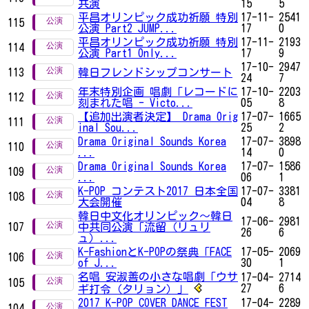
共演
15
5
平昌オリンピック成功祈願 特別
17-11-
2541
115
公演 Part2 JUMP...
17
0
平昌オリンピック成功祈願 特別
17-11-
2193
114
公演 Part1 Only...
17
9
17-10-
2947
113
韓日フレンドシップコンサート
24
7
年末特別企画 唱劇「レコードに
17-10-
2203
112
刻まれた唱 - Victo...
05
8
【追加出演者決定】 Drama Orig
17-07-
1665
111
inal Sou...
25
2
Drama Original Sounds Korea
17-07-
3898
110
...
14
0
Drama Original Sounds Korea
17-07-
1586
109
...
06
1
K-POP コンテスト2017 日本全国
17-07-
3381
108
大会開催
04
8
韓日中文化オリンピック～韓日
17-06-
2981
107
中共同公演「流留（リュリ
26
6
ュ）...
K-FashionとK-POPの祭典「FACE
17-05-
2069
106
of J...
30
1
名唱 安淑善の小さな唱劇「ウサ
17-04-
2714
105
27
6
ギ打令（タリョン）」
2017 K-POP COVER DANCE FEST
17-04-
2289
104