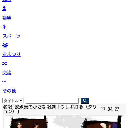
講座
スポーツ
おまつり
交流
その他
名唱 安淑善の小さな唱劇「ウサギ打令（タリ
17.04.27
ョン）」