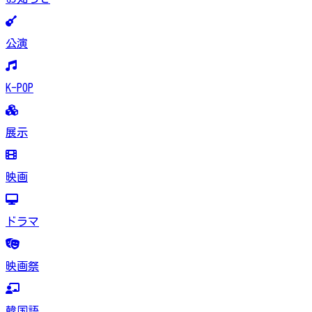
公演
K-POP
展示
映画
ドラマ
映画祭
韓国語