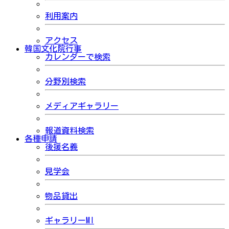
利用案内
アクセス
韓国文化院行事
カレンダーで検索
分野別検索
メディアギャラリー
報道資料検索
各種申請
後援名義
見学会
物品貸出
ギャラリーMI