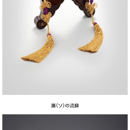
簫(ソ)の流蘇