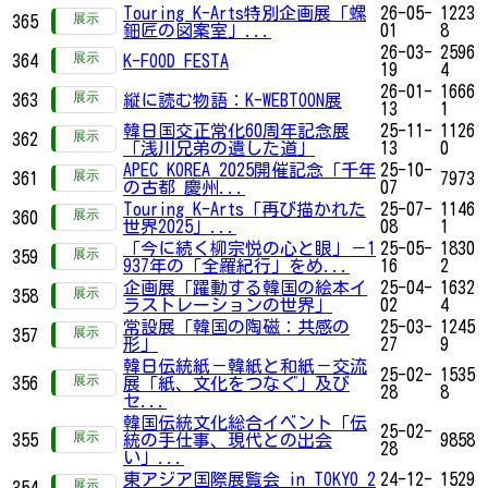
Touring K-Arts特別企画展「螺
26-05-
1223
365
鈿匠の図案室」...
01
8
26-03-
2596
364
K-FOOD FESTA
19
4
26-01-
1666
363
縦に読む物語：K-WEBTOON展
13
1
韓日国交正常化60周年記念展
25-11-
1126
362
「浅川兄弟の遺した道」
13
0
APEC KOREA 2025開催記念「千年
25-10-
361
7973
の古都 慶州...
07
Touring K-Arts「再び描かれた
25-07-
1146
360
世界2025」...
08
1
「今に続く柳宗悦の心と眼」－1
25-05-
1830
359
937年の「全羅紀行」をめ...
16
2
企画展「躍動する韓国の絵本イ
25-04-
1632
358
ラストレーションの世界」
02
4
常設展「韓国の陶磁：共感の
25-03-
1245
357
形」
27
9
韓日伝統紙－韓紙と和紙－交流
25-02-
1535
356
展「紙、文化をつなぐ」及び
28
8
セ...
韓国伝統文化総合イベント「伝
25-02-
355
統の手仕事、現代との出会
9858
28
い」...
東アジア国際展覧会 in TOKYO 2
24-12-
1529
354