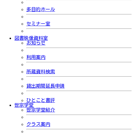
多目的ホール
セミナー室
図書映像資料室
お知らせ
利用案内
所蔵資料検索
貸出期間延長申請
ひとこと書評
世宗学堂
世宗学堂紹介
クラス案内