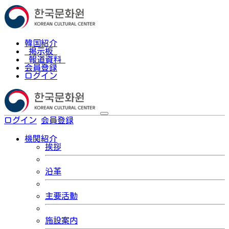
韓国紹介
掲示板
報道資料
会員登録
ログイン
ログイン
会員登録
한국어
機関紹介
挨拶
沿革
主要活動
施設案内