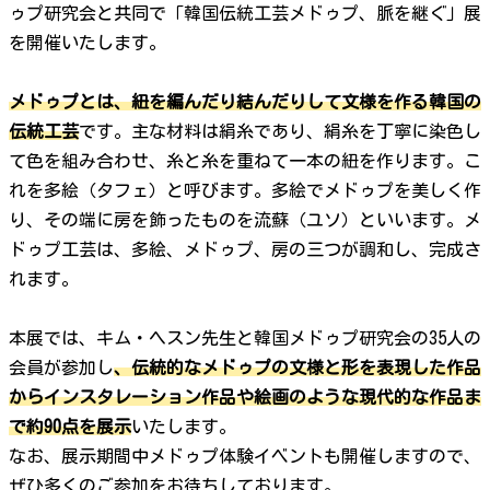
ゥプ研究会と共同で「韓国伝統工芸メドゥプ、脈を継ぐ」展
を開催いたします。
メドゥプとは、紐を編んだり結んだりして文様を作る韓国の
伝統工芸
です。主な材料は絹糸であり、絹糸を丁寧に染色し
て色を組み合わせ、糸と糸を重ねて一本の紐を作ります。こ
れを多絵（タフェ）と呼びます。多絵でメドゥプを美しく作
り、その端に房を飾ったものを流蘇（ユソ）といいます。メ
ドゥプ工芸は、多絵、メドゥプ、房の三つが調和し、完成さ
れます。
本展では、キム・ヘスン先生と韓国メドゥプ研究会の35人の
会員が参加し
、伝統的なメドゥプの文様と形を表現した作品
からインスタレーション作品や絵画のような現代的な作品ま
で約90点を展示
いたします。
なお、展示期間中メドゥプ体験イベントも開催しますので、
ぜひ多くのご参加をお待ちしております。