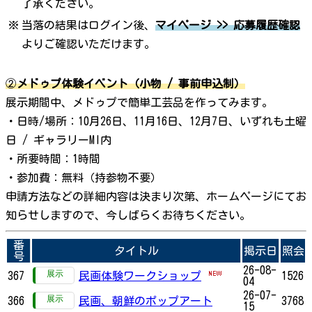
了承ください。
※
当落の結果はログイン後、
マイページ >> 応募履歴確認
よりご確認いただけます。
②
メドゥプ体験イベント（小物 / 事前申込制）
展示期間中、メドゥプで簡単工芸品を作ってみます。
・日時/場所：10月26日、11月16日、12月7日、いずれも土曜
日 / ギャラリーMI内
・所要時間：1時間
・参加費：無料（持参物不要）
申請方法などの詳細内容は決まり次第、ホームページにてお
知らせしますので、今しばらくお待ちください。
番
タイトル
掲示日
照会
号
26-08-
367
民画体験ワークショップ
1526
04
26-07-
366
民画、朝鮮のポップアート
3768
15