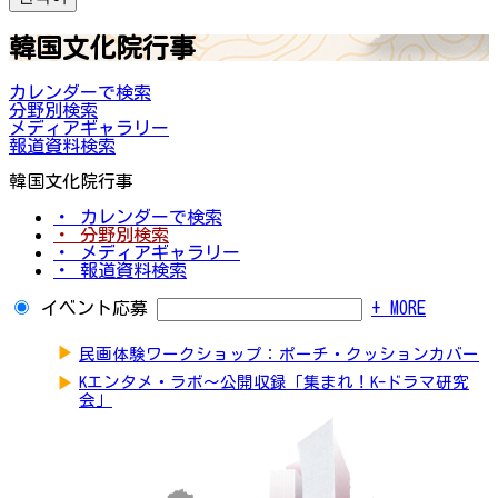
韓国文化院行事
カレンダーで検索
分野別検索
メディアギャラリー
報道資料検索
韓国文化院行事
・ カレンダーで検索
・ 分野別検索
・ メディアギャラリー
・ 報道資料検索
イベント応募
+ MORE
▶
民画体験ワークショップ：ポーチ・クッションカバー
▶
Kエンタメ・ラボ～公開収録「集まれ！K-ドラマ研究
会」