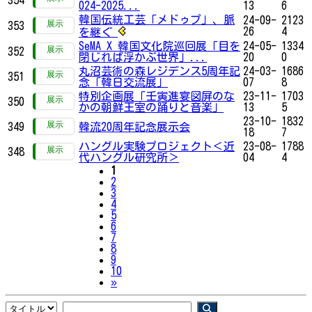
024-2025...
13
6
韓国伝統工芸「メドゥプ」、脈
24-09-
2123
353
26
4
を継ぐ
SeMA X 韓国文化院巡回展「目を
24-05-
1334
352
閉じれば浮かぶ世界」...
20
0
丸沼芸術の森レジデンス5周年記
24-03-
1686
351
念「韓日交流展」
07
8
特別企画展「壬寅進宴図屏のな
23-11-
1703
350
かの朝鮮王室の踊りと音楽」
13
5
23-10-
1832
349
韓流20周年記念展示会
18
7
ハングル実験プロジェクト＜近
23-08-
1788
348
代ハングル研究所＞
04
4
1
2
3
4
5
6
7
8
9
10
Next
»