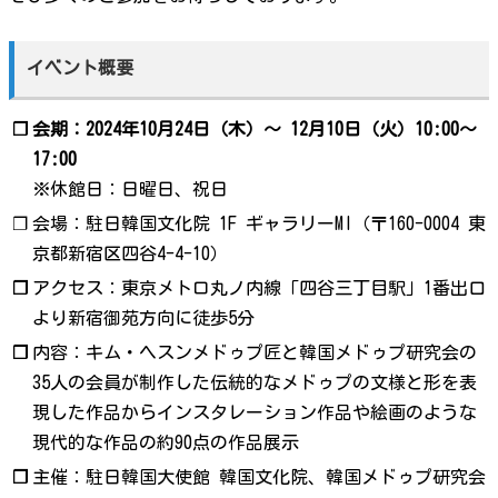
イベント概要
❐
会期：2024年10月24日（木）～ 12月10日（火）10:00～
17:00
※休館日：日曜日、祝日
❐
会場：駐日韓国文化院 1F ギャラリーMI（〒160-0004 東
京都新宿区四谷4-4-10）
❐
アクセス：東京メトロ丸ノ内線「四谷三丁目駅」1番出口
より新宿御苑方向に徒歩5分
❐
内容：キム・ヘスンメドゥプ匠と韓国メドゥプ研究会の
35人の会員が制作した伝統的なメドゥプの文様と形を表
現した作品からインスタレーション作品や絵画のような
現代的な作品の約90点の作品展示
❐
主催：駐日韓国大使館 韓国文化院、韓国メドゥプ研究会