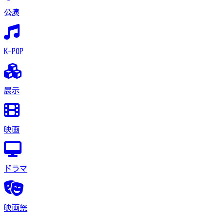
公演
K-POP
展示
映画
ドラマ
映画祭