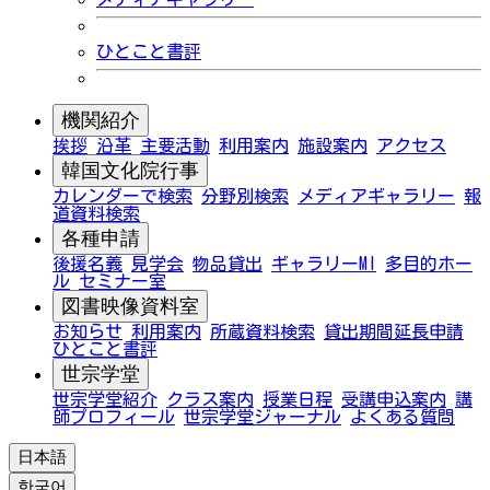
ひとこと書評
機関紹介
挨拶
沿革
主要活動
利用案内
施設案内
アクセス
韓国文化院行事
カレンダーで検索
分野別検索
メディアギャラリー
報
道資料検索
各種申請
後援名義
見学会
物品貸出
ギャラリーMI
多目的ホー
ル
セミナー室
図書映像資料室
お知らせ
利用案内
所蔵資料検索
貸出期間延長申請
ひとこと書評
世宗学堂
世宗学堂紹介
クラス案内
授業日程
受講申込案内
講
師プロフィール
世宗学堂ジャーナル
よくある質問
日本語
한국어