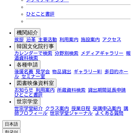
ひとこと書評
機関紹介
挨拶
沿革
主要活動
利用案内
施設案内
アクセス
韓国文化院行事
カレンダーで検索
分野別検索
メディアギャラリー
報
道資料検索
各種申請
後援名義
見学会
物品貸出
ギャラリーMI
多目的ホー
ル
セミナー室
図書映像資料室
お知らせ
利用案内
所蔵資料検索
貸出期間延長申請
ひとこと書評
世宗学堂
世宗学堂紹介
クラス案内
授業日程
受講申込案内
講
師プロフィール
世宗学堂ジャーナル
よくある質問
日本語
한국어