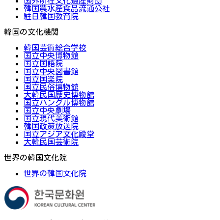
国外所在文化遺産財団
韓国農水産食品流通公社
駐日韓国教育院
韓国の文化機関
韓国芸術総合学校
国立中央博物館
国立国語院
国立中央図書館
国立国楽院
国立民俗博物館
大韓民国歴史博物館
国立ハングル博物館
国立中央劇場
国立現代美術館
韓国政策放送院
国立アジア文化殿堂
大韓民国芸術院
世界の韓国文化院
世界の韓国文化院