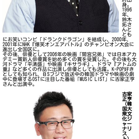
身。
1996
年、
鈴木
拓さ
んと
とも
にお笑いコンビ「ドランクドラゴン」を結成し、2000年、
2001年にNHK『爆笑オンエアバトル』のチャンピオン大会に
進出し全国区に。
その後、俳優として2006年の映画「間宮兄弟」では日本アカ
デミー賞新人俳優賞を始め多くの賞を受賞した。その後も大
河ドラマ「平清盛」や映画『キサラギ』、ドラマ『アトムの
童』など多くの作品に出演し俳優としても活躍。K-POP好き
としても知られ、ＢSフジで放送中の韓国ドラマや映画の劇
中に登場するOSTに注目した番組「MUSIC LIST」に古家正亨
さんと出演中。
古家
正亨
（韓
国大
衆文
化ジ
ャー
ナリ
ス
ト）