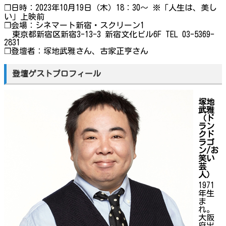
❐日時：2023年10月19日（木）18：30～ ※「人生は、美し
い」上映前
❐会場：シネマート新宿・スクリーン1
東京都新宿区新宿3-13-3 新宿文化ビル6F TEL 03-5369-
2831
❐登壇者：塚地武雅さん、古家正亨さん
登壇ゲストプロフィール
塚地
武雅
（ド
ラン
クド
ラゴ
ン/お
笑い
芸
人）
1971
年生
ま
れ。
大阪
府出