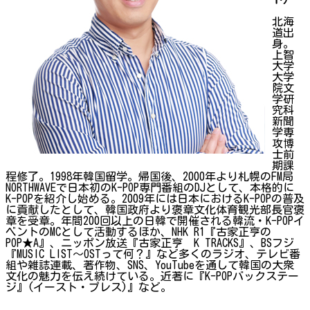
北海
道出
身。
上智
大学
大学
院文
学研
究科
新聞
学専
攻博
士前
期課
程修了。1998年韓国留学。帰国後、2000年より札幌のFM局
NORTHWAVEで日本初のK-POP専門番組のDJとして、本格的に
K-POPを紹介し始める。2009年には日本におけるK-POPの普及
に貢献したとして、韓国政府より褒章文化体育観光部長官褒
章を受章。年間200回以上の日韓で開催される韓流・K-POPイ
ベントのMCとして活動するほか、NHK R1『古家正亨の
POP★A』、ニッポン放送『古家正亨 K TRACKS』、BSフジ
『MUSIC LIST～OSTって何？』など多くのラジオ、テレビ番
組や雑誌連載、著作物、SNS、YouTubeを通して韓国の大衆
文化の魅力を伝え続けている。近著に『K-POPバックステー
ジ』(イースト・プレス)』など。