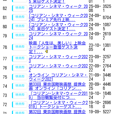
5 来日ゲスト決定！
01
1
コリアン・シネマ・ウィーク 20
25-09-
3525
82
25
08
1
[コリアン・シネマ・ウィーク20
24-09-
81
8704
24] プレミア先行上映...
25
[コリアン・シネマ・ウィーク20
24-09-
1087
80
24] 来日ゲスト決定！...
25
5
コリアン・シネマ・ウィーク 20
24-09-
2619
79
24
10
2
映画「人生は、美しい」上映会
23-10-
1381
トークショー登壇ゲスト決
78
05
4
定！...
コリアン・シネマ・ウィーク202
23-09-
3257
77
3
13
2
コリアン・シネマ・ウィーク202
22-09-
2764
76
2
22
4
オンライン コリアン・シネマ・
21-09-
3446
75
ウィーク2021
24
3
第33回 東京国際映画祭 提携企
20-09-
4446
74
画 オンライン「コリアン...
25
8
「コリアン･シネマ･ウィーク201
19-10-
1848
73
9」 当日観覧受付につ...
24
7
「コリアン・シネマ・ウィーク2
19-10-
2696
72
019」トークショーゲスト...
18
0
第32回 東京国際映画祭 提携企
19-09-
5227
71