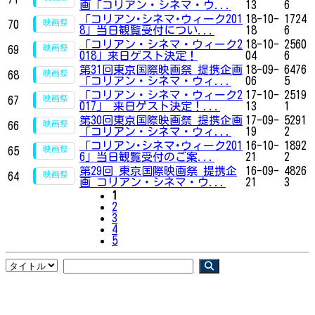
画「コリアン・シネマ・ウ...
13
6
「コリアン･シネマ･ウィーク201
18-10-
1724
70
8」当日観覧受付につい...
18
6
「コリアン・シネマ・ウィーク2
18-10-
2560
69
018」来日ゲスト決定！
04
6
第31回東京国際映画祭 提携企画
18-09-
6476
68
「コリアン・シネマ・ウィ...
06
5
「コリアン・シネマ・ウィーク2
17-10-
2519
67
017」 来日ゲスト決定！...
13
1
第30回東京国際映画祭 提携企画
17-09-
5291
66
「コリアン・シネマ・ウィ...
19
2
「コリアン･シネマ･ウィーク201
16-10-
1892
65
6」当日観覧受付のご案...
21
2
第29回 東京国際映画祭 提携企
16-09-
4826
64
画 コリアン・シネマ・ウ...
21
3
1
2
3
4
5