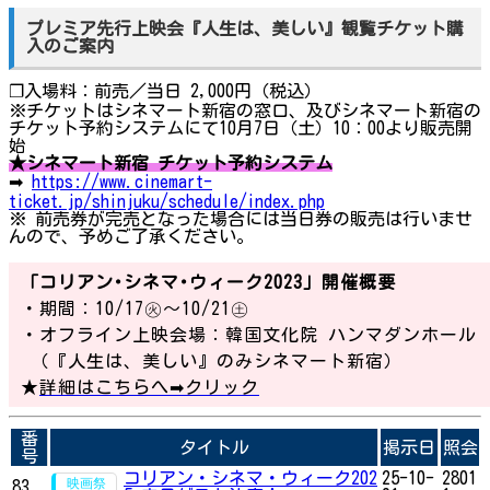
プレミア先行上映会『人生は、美しい』観覧チケット購
入のご案内
❐入場料：前売／当日 2,000円（税込）
※チケットはシネマート新宿の窓口、及びシネマート新宿の
チケット予約システムにて10月7日（土）10：00より販売開
始
★シネマート新宿 チケット予約システム
➡
https://www.cinemart-
ticket.jp/shinjuku/schedule/index.php
※ 前売券が完売となった場合には当日券の販売は行いませ
んので、予めご了承ください。
「コリアン･シネマ･ウィーク2023」開催概要
・期間：10/17㊋～10/21㊏
・オフライン上映会場：韓国文化院 ハンマダンホール
（『人生は、美しい』のみシネマート新宿）
★
詳細はこちらへ➡クリック
番
タイトル
掲示日
照会
号
コリアン・シネマ・ウィーク202
25-10-
2801
83