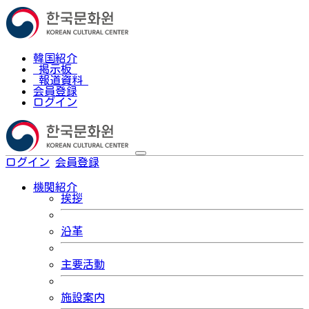
韓国紹介
掲示板
報道資料
会員登録
ログイン
ログイン
会員登録
한국어
機関紹介
挨拶
沿革
主要活動
施設案内