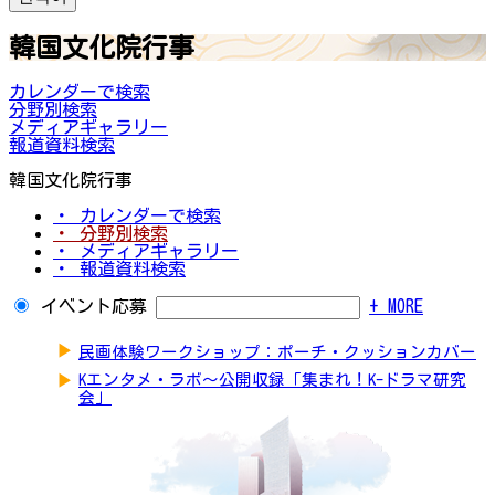
韓国文化院行事
カレンダーで検索
分野別検索
メディアギャラリー
報道資料検索
韓国文化院行事
・ カレンダーで検索
・ 分野別検索
・ メディアギャラリー
・ 報道資料検索
イベント応募
+ MORE
▶
民画体験ワークショップ：ポーチ・クッションカバー
▶
Kエンタメ・ラボ～公開収録「集まれ！K-ドラマ研究
会」