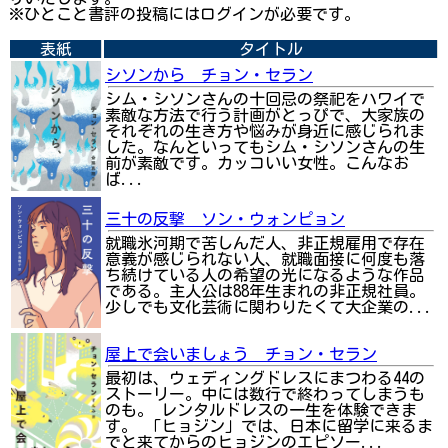
※ひとこと書評の投稿にはログインが必要です。
表紙
タイトル
シソンから チョン・セラン
シム・シソンさんの十回忌の祭祀をハワイで
素敵な方法で行う計画がとっぴで、大家族の
それぞれの生き方や悩みが身近に感じられま
した。なんといってもシム・シソンさんの生
前が素敵です。カッコいい女性。こんなお
ば...
三十の反撃 ソン・ウォンピョン
就職氷河期で苦しんだ人、非正規雇用で存在
意義が感じられない人、就職面接に何度も落
ち続けている人の希望の光になるような作品
である。主人公は88年生まれの非正規社員。
少しでも文化芸術に関わりたくて大企業の...
屋上で会いましょう チョン・セラン
最初は、ウェディングドレスにまつわる44の
ストーリー。中には数行で終わってしまうも
のも。 レンタルドレスの一生を体験できま
す。 「ヒョジン」では、日本に留学に来るま
でと来てからのヒョジンのエピソー...