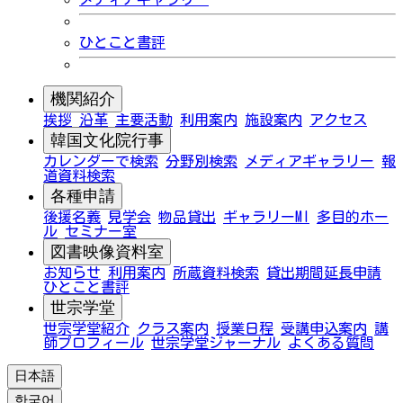
ひとこと書評
機関紹介
挨拶
沿革
主要活動
利用案内
施設案内
アクセス
韓国文化院行事
カレンダーで検索
分野別検索
メディアギャラリー
報
道資料検索
各種申請
後援名義
見学会
物品貸出
ギャラリーMI
多目的ホー
ル
セミナー室
図書映像資料室
お知らせ
利用案内
所蔵資料検索
貸出期間延長申請
ひとこと書評
世宗学堂
世宗学堂紹介
クラス案内
授業日程
受講申込案内
講
師プロフィール
世宗学堂ジャーナル
よくある質問
日本語
한국어