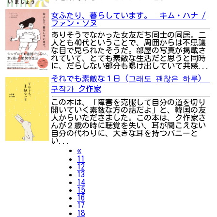
女ふたり、暮らしています。 キム・ハナ /
ファン・ソヌ
ありそうでなかった女友だち同士の同居。二
人とも40代ということで、周囲からは不思議
な目で見られたそうだ。部屋の写真が掲載さ
れていて、とても素敵な生活だと思うと同時
に、だらしない部分も曝け出していて共感...
それでも素敵な１日 (그래도 괜찮은 하루)
구작가 ク作家
この本は、「障害を克服して自分の道を切り
開いていく素敵な方の話だよ」と、韓国の友
人からいただきました。この本は、ク作家さ
んが２歳の時に聴覚を失い、耳が聞こえない
自分の代わりに、大きな耳を持つバニーと
い...
Previous
«
11
12
13
14
15
16
17
18