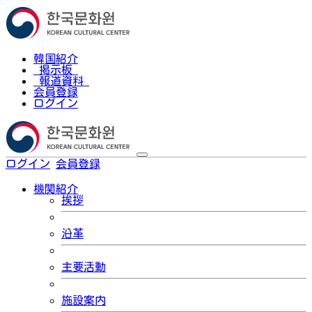
韓国紹介
掲示板
報道資料
会員登録
ログイン
ログイン
会員登録
한국어
機関紹介
挨拶
沿革
主要活動
施設案内