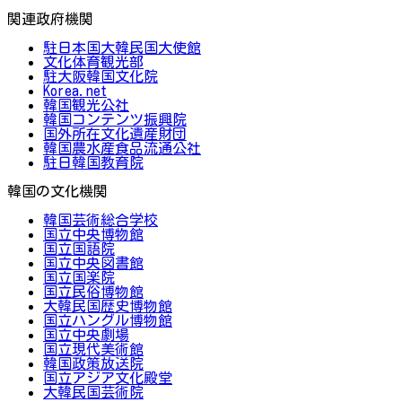
関連政府機関
駐日本国大韓民国大使館
文化体育観光部
駐大阪韓国文化院
Korea.net
韓国観光公社
韓国コンテンツ振興院
国外所在文化遺産財団
韓国農水産食品流通公社
駐日韓国教育院
韓国の文化機関
韓国芸術総合学校
国立中央博物館
国立国語院
国立中央図書館
国立国楽院
国立民俗博物館
大韓民国歴史博物館
国立ハングル博物館
国立中央劇場
国立現代美術館
韓国政策放送院
国立アジア文化殿堂
大韓民国芸術院