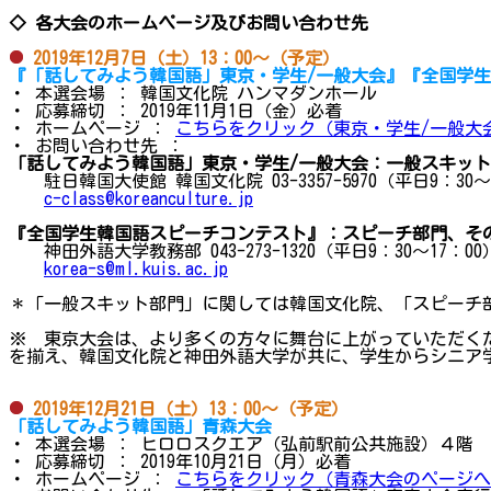
◇ 各大会のホームページ及びお問い合わせ先
2019年12月7日（土）13：00～（予定）
『「話してみよう韓国語」東京・学生/一般大会』『全国学
・ 本選会場 ： 韓国文化院 ハンマダンホール
・ 応募締切 ： 2019年11月1日（金）必着
・ ホームページ ：
こちらをクリック（東京・学生/一般大
・ お問い合わせ先 ：
「話してみよう韓国語」東京・学生/一般大会：一般スキッ
駐日韓国大使館 韓国文化院 03-3357-5970（平日9：30～
c-class@koreanculture.jp
『全国学生韓国語スピーチコンテスト』：スピーチ部門、そ
神田外語大学教務部 043-273-1320（平日9：30～17：00
korea-s@ml.kuis.ac.jp
＊「一般スキット部門」に関しては韓国文化院、「スピーチ
※ 東京大会は、より多くの方々に舞台に上がっていただく
を揃え、韓国文化院と神田外語大学が共に、学生からシニア
2019年12月21日（土）13：00～（予定）
「話してみよう韓国語」青森大会
・ 本選会場 ： ヒロロスクエア（弘前駅前公共施設）４階
・ 応募締切 ： 2019年10月21日（月）必着
・ ホームページ ：
こちらをクリック（青森大会のページへ