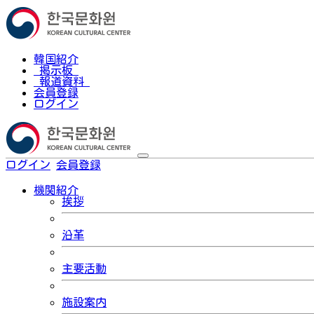
韓国紹介
掲示板
報道資料
会員登録
ログイン
ログイン
会員登録
한국어
機関紹介
挨拶
沿革
主要活動
施設案内