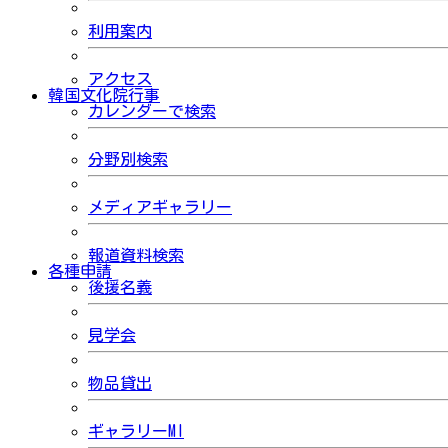
利用案内
アクセス
韓国文化院行事
カレンダーで検索
分野別検索
メディアギャラリー
報道資料検索
各種申請
後援名義
見学会
物品貸出
ギャラリーMI