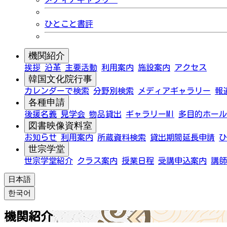
ひとこと書評
機関紹介
挨拶
沿革
主要活動
利用案内
施設案内
アクセス
韓国文化院行事
カレンダーで検索
分野別検索
メディアギャラリー
報
各種申請
後援名義
見学会
物品貸出
ギャラリーMI
多目的ホール
図書映像資料室
お知らせ
利用案内
所蔵資料検索
貸出期間延長申請
ひ
世宗学堂
世宗学堂紹介
クラス案内
授業日程
受講申込案内
講師
日本語
한국어
機関紹介