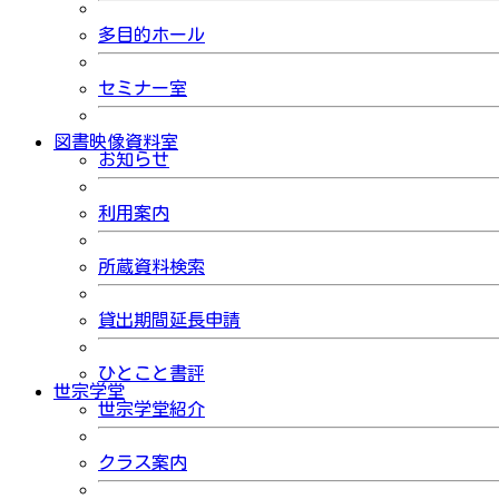
多目的ホール
セミナー室
図書映像資料室
お知らせ
利用案内
所蔵資料検索
貸出期間延長申請
ひとこと書評
世宗学堂
世宗学堂紹介
クラス案内