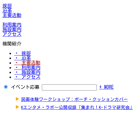
挨拶
沿革
主要活動
利用案内
施設案内
アクセス
機関紹介
・ 挨拶
・ 沿革
・ 主要活動
・ 利用案内
・ 施設案内
・ アクセス
イベント応募
+ MORE
▶
民画体験ワークショップ：ポーチ・クッションカバー
▶
Kエンタメ・ラボ～公開収録「集まれ！K-ドラマ研究会