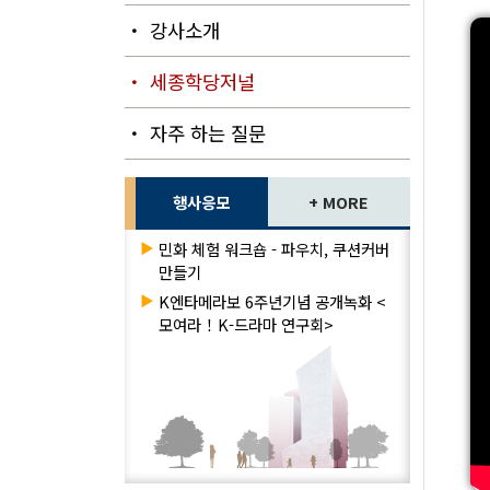
・ 강사소개
・ 세종학당저널
・ 자주 하는 질문
행사응모
+ MORE
▶
민화 체험 워크숍 - 파우치, 쿠션커버
만들기
▶
K엔타메라보 6주년기념 공개녹화 <
모여라！K-드라마 연구회>