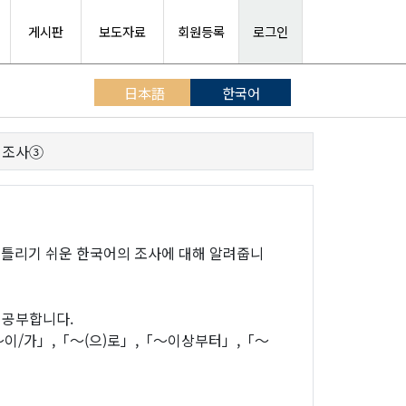
게시판
보도자료
회원등록
로그인
日本語
한국어
 조사③
 틀리기 쉬운 한국어의 조사에 대해 알려줍니
 공부합니다.
이/가」,「～(으)로」,「～이상부터」,「～