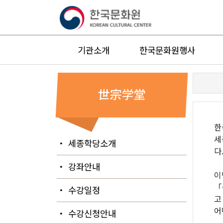
기관소개
한국문화원행사
世宗学堂
한
세
・ 세종학당소개
다
・ 강좌안내
이
「
・ 수강일정
고
어
・ 수강신청안내