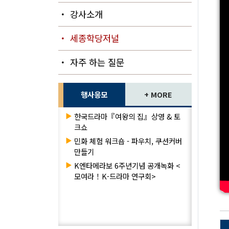
・ 강사소개
・ 세종학당저널
・ 자주 하는 질문
행사응모
+ MORE
▶
한국드라마『여왕의 집』상영 & 토
크쇼
▶
민화 체험 워크숍 - 파우치, 쿠션커버
만들기
▶
K엔타메라보 6주년기념 공개녹화 <
모여라！K-드라마 연구회>