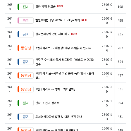
265
26-08-0
민화 체험 워크숍
198
0
4
264
26-07-3
한일축제한마당 2026 in Tokyo 개최
498
9
0
264
26-07-2
한국문화상자 관련 자료 배포
265
8
9
264
26-07-2
K엔타메라보 ～ 재등장! 배우 이지훈 씨 인터뷰
282
7
6
264
신주쿠 수수께끼 풀기 월드타운「미래로 이어지는
26-07-2
324
6
신주...
4
264
K엔타메 라보～6주년 기념 공개 녹화 행사 <모여
26-07-1
477
5
라...
7
264
26-07-1
K엔타메라보 ～ 영화「괴기열차」
366
4
9
264
26-07-1
민화, 조선의 팝아트
394
3
5
264
26-07-1
도서영상자료실 휴관 및 이용 변경 안내
431
2
3
264
26-07-1
K엔타메라보 ～ 드라마「모범택시3」
349