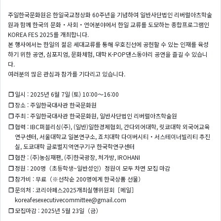
주일한국문화원은 한일국교정상화 60주년을 기념하여 일반사단법인 리버럴아츠학술
원과 함께 한국의 문화・사회・언어분야에서 한일 교류를 도모하는 종합프로그램인
KOREA FES 2025를 개최합니다.
본 행사에서는 한일의 젊은 세대교류를 통해 우호친선에 공헌할 수 있는 인재를 육성
하기 위한 공연, 심포지엄, 문화체험, 대학 K-POP댄스동아리 공연을 즐길 수 있습니
다.
여러분의 많은 관심과 참가를 기다리고 있습니다.
❐
일시 : 2025년 6월 7일 (토) 10:00～16:00
❐
장소 : 주일한국대사관 한국문화원
❐
주최 : 주일한국대사관 한국문화원, 일반사단법인 리버럴아츠학술원
❐
협력 : IBC퍼블리싱(주), (일반)일한경제협회, 간다외어대학, 릿쿄대학 외국어교육
연구센터, 서울대학교 일본연구소, 죠치대학 다이버시티・서스테이너빌리티 추진
실, 도쿄대학 글로벌지역연구기구 한국학연구센터
❐
협찬 : (주)농심재팬, (주)한국광장, 처가방, IROHANI
❐
정원 : 200명（초등학생~일반성인）정원이 모두 차면 모집 마감
❐
참가비 : 무료（※선착순 200명에게 한국상품 선물）
❐
문의처 : 코리아페스2025개최실행위원회［메일］
koreafesexecutivecommittee@gmail.com
❐
모집마감 : 2025년 5월 23일（금）