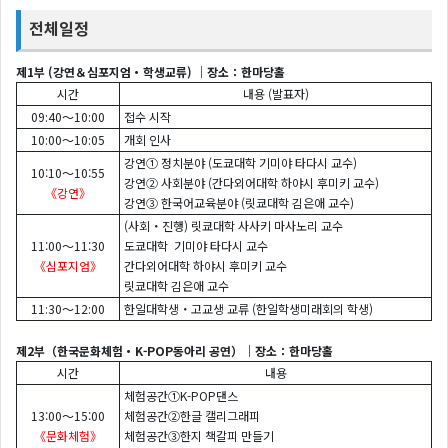
전체일정
제1부 (강연＆심포지엄・학생교류) ｜장소：한마당홀
시간
내용 (발표자)
09:40～10:00
접수 시작
10:00～10:05
개회 인사
강연① 정치분야 (도쿄대학 기미야 타다시 교수)
10:10～10:55
강연② 사회분야 (간다외어대학 하야시 후미키 교수)
《강연》
강연③ 한국어교육분야 (릿쿄대학 김은애 교수)
(사회・진행) 릿쿄대학 사사키 마사노리 교수
11:00～11:30
도쿄대학 기미야 타다시 교수
《심포지엄》
간다외어대학 하야시 후미키 교수
릿쿄대학 김은애 교수
11:30～12:00
한일대학생・고교생 교류 (한일학생미래회의 학생)
제2부（한국문화체험・K-POP동아리 공연）｜장소：한마당홀
시간
내용
체험공간①K-POP댄스
13:00～15:00
체험공간②한글 캘리그래피
《문화체험》
체험공간③한지 책갈피 만들기