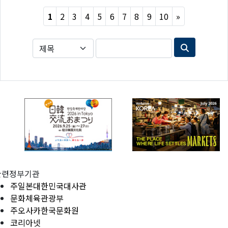
Next
1
2
3
4
5
6
7
8
9
10
»
관련정부기관
주일본대한민국대사관
문화체육관광부
주오사카한국문화원
코리아넷