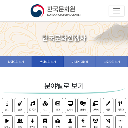
한국문화원행사
달력으로 보기
분야별로 보기
미디어 갤러리
보도자료 보기
분야별로 보기
공지
공연
K-POP
전시
영화
드라마
영화제
한국어
작문
식문화
동영상
체험
강연회
문학
도서
강좌
스포츠
축제
교류
기타