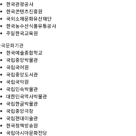
한국관광공사
한국콘텐츠진흥원
국외소재문화유산재단
한국농수산식품유통공사
주일한국교육원
한국문화기관
한국예술종합학교
국립중앙박물관
국립국어원
국립중앙도서관
국립국악원
국립민속박물관
대한민국역사박물관
국립한글박물관
국립중앙극장
국립현대미술관
한국정책방송원
국립아시아문화전당