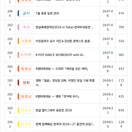
1
2
264
26-07-0
7월 휴관 일정 안내
474
0
8
263
26-07-0
한일축제한마당2026 in Tokyo 한국무대공연 ...
704
9
6
263
26-07-0
비빔칼국수 요리 사진＆감상문 콘테스트 발표
556
8
2
263
26-07-0
K-POP DANCE WORKSHOP with AI...
585
7
6
263
26-06-2
K엔타메라보 ～ 드라마「태양을 삼킨 여자」
453
6
8
263
영화「얼굴」연상호 감독, 박정민 방일 기념 특별
26-06-2
172
5
시...
4
8
263
26-06-2
K엔타메라보 ～ 영화「만약에 우리」
435
4
1
263
26-06-2
한글 캘리그래피 공모전 2026
836
3
2
263
26-06-1
126
함께 말해봐요 한국어 2026～27 출전자 모집!!...
2
6
4