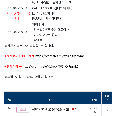
(장소 : 주일한국문화원 2F・4F)
15:00～15:50
CALL UP SOUL (간다외어대학)
《K-POP동아리 공
LUPINE (죠치대학)
연》
PARFUM (와세다대학)
폐회 인사
- 리버럴아츠학술원 대표이사
15:50～16:00
- 간다외어대학 준교수
- 박정용
※정원이 모두 차면 모집을 마감합니다.
✦행사상세 (전용HP) ➡
https://coreafes.mystrikingly.com/
✦참가신청 ➡
https://forms.gle/XvXApjMV1rKHFpmL6
※모집마감일：2025년 5월 23일（금）
조회
번호
제목
게시일
수
265
26-08-0
한일축제한마당 2026 자원봉사 모집
70
1
6