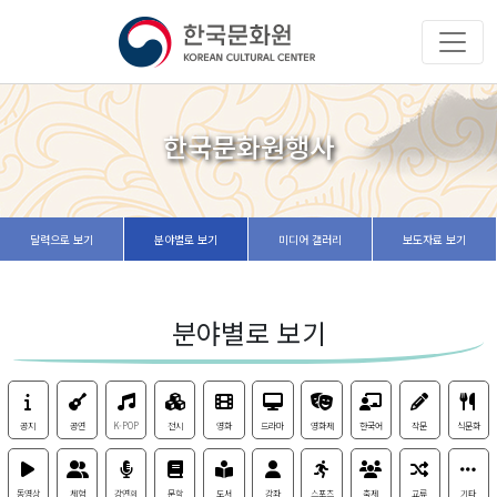
한국문화원행사
달력으로 보기
분야별로 보기
미디어 갤러리
보도자료 보기
분야별로 보기
공지
공연
K-POP
전시
영화
드라마
영화제
한국어
작문
식문화
동영상
체험
강연회
문학
도서
강좌
스포츠
축제
교류
기타