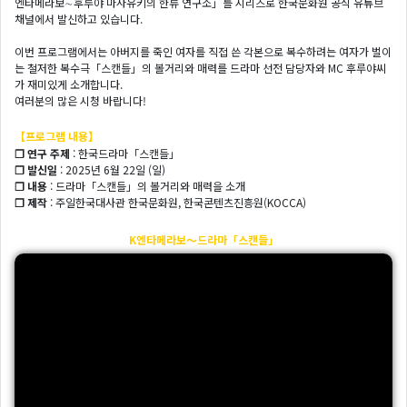
엔타메라보∼후루야 마사유키의 한류 연구소」를 시리즈로 한국문화원 공식 유튜브
채널에서 발신하고 있습니다.
이번 프로그램에서는 아버지를 죽인 여자를 직접 쓴 각본으로 복수하려는 여자가 벌이
는 철저한 복수극「스캔들」의 볼거리와 매력를 드라마 선전 담당자와 MC 후루야씨
가 재미있게 소개합니다.
여러분의 많은 시청 바랍니다!
【프로그램 내용】
❐ 연구 주제
: 한국드라마「스캔들」
❐ 발신일
: 2025년 6월 22일 (일)
❐ 내용
: 드라마「스캔들」의 볼거리와 매력을 소개
❐ 제작
: 주일한국대사관 한국문화원, 한국콘텐츠진흥원(KOCCA)
K엔타메라보～드라마「스캔들」