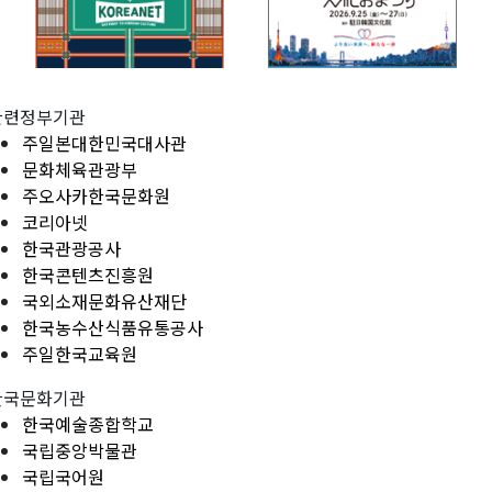
관련정부기관
주일본대한민국대사관
문화체육관광부
주오사카한국문화원
코리아넷
한국관광공사
한국콘텐츠진흥원
국외소재문화유산재단
한국농수산식품유통공사
주일한국교육원
한국문화기관
한국예술종합학교
국립중앙박물관
국립국어원