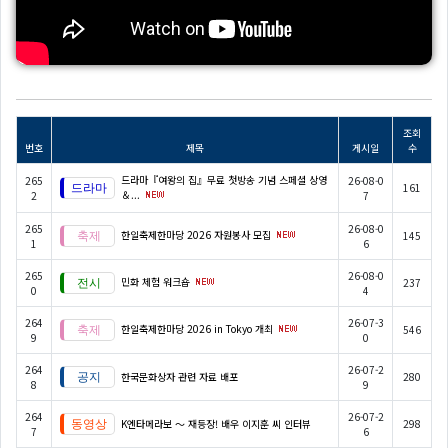
조회
번호
제목
게시일
수
드라마『여왕의 집』무료 첫방송 기념 스페셜 상영
265
26-08-0
161
＆...
2
7
265
26-08-0
한일축제한마당 2026 자원봉사 모집
145
1
6
265
26-08-0
민화 체험 워크숍
237
0
4
264
26-07-3
한일축제한마당 2026 in Tokyo 개최
546
9
0
264
26-07-2
한국문화상자 관련 자료 배포
280
8
9
264
26-07-2
K엔타메라보 ～ 재등장! 배우 이지훈 씨 인터뷰
298
7
6