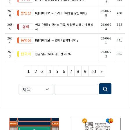
7
6
263
26-06-2
K엔타메라보 ～ 드라마「태양을 삼킨 여자」
460
6
8
263
영화「얼굴」연상호 감독, 박정민 방일 기념 특별
26-06-2
175
5
시...
4
0
263
26-06-2
K엔타메라보 ～ 영화「만약에 우리」
441
4
1
263
26-06-2
한글 캘리그래피 공모전 2026
865
3
2
Next
1
2
3
4
5
6
7
8
9
10
»