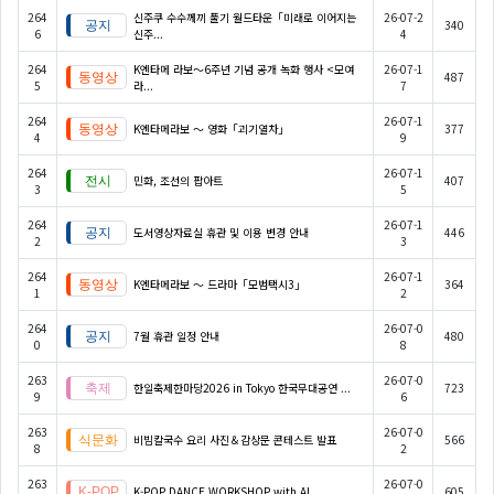
264
신주쿠 수수께끼 풀기 월드타운「미래로 이어지는
26-07-2
340
6
신주...
4
264
K엔타메 라보～6주년 기념 공개 녹화 행사 <모여
26-07-1
487
5
라...
7
264
26-07-1
K엔타메라보 ～ 영화「괴기열차」
377
4
9
264
26-07-1
민화, 조선의 팝아트
407
3
5
264
26-07-1
도서영상자료실 휴관 및 이용 변경 안내
446
2
3
264
26-07-1
K엔타메라보 ～ 드라마「모범택시3」
364
1
2
264
26-07-0
7월 휴관 일정 안내
480
0
8
263
26-07-0
한일축제한마당2026 in Tokyo 한국무대공연 ...
723
9
6
263
26-07-0
비빔칼국수 요리 사진＆감상문 콘테스트 발표
566
8
2
263
26-07-0
K-POP DANCE WORKSHOP with AI...
605