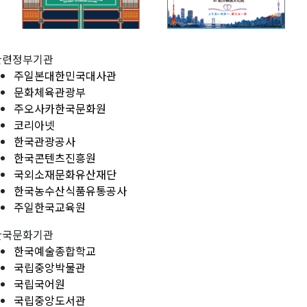
관련정부기관
주일본대한민국대사관
문화체육관광부
주오사카한국문화원
코리아넷
한국관광공사
한국콘텐츠진흥원
국외소재문화유산재단
한국농수산식품유통공사
주일한국교육원
한국문화기관
한국예술종합학교
국립중앙박물관
국립국어원
국립중앙도서관