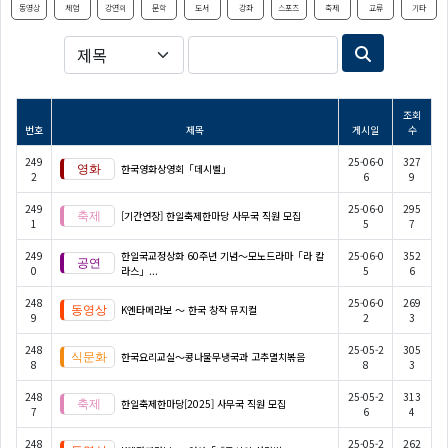
동영상
체험
강연회
문학
도서
강좌
스포츠
축제
교류
기타
조회
번호
제목
게시일
수
249
25-06-0
327
한국영화상영회「데시벨」
2
6
9
249
25-06-0
295
[기간연장] 한일축제한마당 사무국 직원 모집
1
5
7
249
한일국교정상화 60주년 기념〜모노드라마「라 칼
25-06-0
352
0
라스」...
5
6
248
25-06-0
269
K엔타메라보 ～ 한국 창작 뮤지컬
9
2
3
248
25-05-2
305
한국요리교실〜콩나물무냉국과 고추멸치볶음
8
8
3
248
25-05-2
313
한일축제한마당[2025] 사무국 직원 모집
7
6
4
248
25-05-2
262