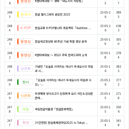
K엔타메라보 ～ 영화「대도시의 사랑법」
6
5
7
248
25-05-2
389
한글 캘리그래피 공모전 2025
5
6
5
248
25-05-2
438
한일교류 K-POP꿈나무 프로젝트「Audition ...
4
6
3
248
25-05-1
305
한일국교정상화 60주년 기념 특별 영상 공개
3
9
0
248
25-05-1
278
K엔타메라보 ～ BS10 주목 한국드라마 소개
2
8
4
248
기념전「오늘로 이어지는 야나기 무네요시의 마음
25-05-1
382
1
과 시...
6
5
248
「오늘로 이어지는 야나기 무네요시의 마음과 시
25-05-1
377
0
선」-...
6
2
247
무생채와 냉이쇠고기 된장찌개 요리 사진＆감상문
25-05-1
271
9
콘테...
5
8
247
25-05-1
350
국립한글박물관「한글문화체험」
8
5
6
247
25-05-1
341
[기간연장] 한일축제한마당2025 in Tokyo ...
7
4
8