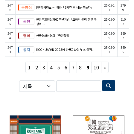
247
25-05-1
279
K엔타메라보 ～ 영화「6시간 후 너는 죽는다」
6
1
9
247
한일국교정상화60주년기념「조화의 울림:한일 우
25-05-0
610
5
정의 ...
2
2
247
25-05-0
369
한국영화상영회「극한직업」
4
9
7
247
25-05-0
369
KCON JAPAN 2025에 한국문화원 부스 출점...
3
1
5
Next
1
2
3
4
5
6
7
8
9
10
»