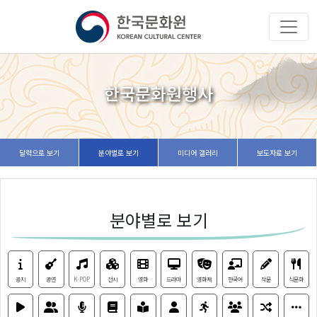
한국문화원행사
달력으로 보기
분야별로 보기
미디어 갤러리
보도자료 보기
분야별로 보기
공지
공연
K-POP
전시
영화
드라마
영화제
한국어
작문
식문화