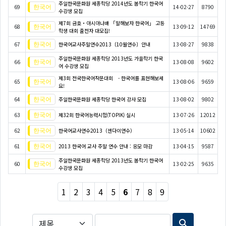
주일한국문화원 세종학당 2014년도 봄학기 한국어
69
14-02-27
8790
수강생 모집
제7회 금호・아시아나배 「말해보자 한국어」 고등
68
13-09-12
14769
학생 대회 출전자 대모집!
67
한국어교사주말연수2013〔10월연수〕안내
13-08-27
9838
주일한국문화원 세종학당 2013년도 가을학기 한국
66
13-08-08
9602
어 수강생 모집
제3회 전국한국어작문대회 - 한국어를 표현해보세
65
13-08-06
9659
요!
64
주일한국문화원 세종학당 한국어 강사 모집
13-08-02
9802
63
제32회 한국어능력시험(TOPIK) 실시
13-07-26
12012
62
한국어교사연수2013（센다이연수）
13-05-14
10602
61
2013 한국어 교사 주말 연수 안내 : 응모 마감
13-04-15
9587
주일한국문화원 세종학당 2013년도 봄학기 한국어
60
13-02-25
9635
수강생 모집
1
2
3
4
5
6
7
8
9