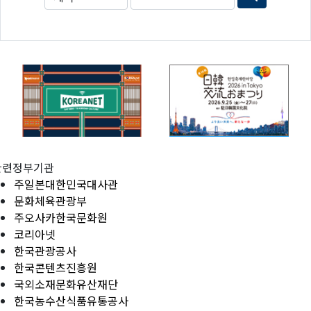
관련정부기관
주일본대한민국대사관
문화체육관광부
주오사카한국문화원
코리아넷
한국관광공사
한국콘텐츠진흥원
국외소재문화유산재단
한국농수산식품유통공사