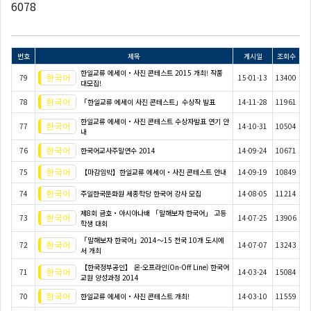
6078
번호
제목
게시일
조회수
한일교류 에세이・사진 콘테스트 2015 개최! 작품
79
15-01-13
13400
대모집!
78
「한일교류 에세이 사진 콘테스트」수상작 발표
14-11-28
11961
한일교류 에세이・사진 콘테스트 수상자발표 연기 안
77
14-10-31
10504
내
76
한국어교사주말연수 2014
14-09-24
10671
75
【마감임박】한일교류 에세이・사진 콘테스트 안내
14-09-19
10849
74
주일한국문화원 세종학당 한국어 강사 모집
14-08-05
11214
제8회 금호・아시아나배 「말해보자 한국어」 고등
73
14-07-25
13906
학생 대회
「말해보자 한국어」2014～15 전국 10개 도시에
72
14-07-07
13243
서 개최
【한국정부공인】 온-오프라인(On-Off Line) 한국어
71
14-03-24
15084
교원 양성과정 2014
70
한일교류 에세이・사진 콘테스트 개최!
14-03-10
11559