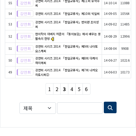
강연회 시리즈 2014 「한일교류사」제11회 유혁수
55
14-10-14
11088
씨
54
강연회 시리즈 2014 「한일교류사」제10회 박일씨
14-09-05
10564
강연회 시리즈 2014 「한일교류사」번외편 조의성
53
14-09-02
11485
씨
한의학의 아버지 허준의 『동의보감』에서 배우는 생
52
14-08-29
12996
활속의 한방
강연회 시리즈 2014 「한일교류사」제9회 나이토
51
14-08-04
9908
요스케씨
강연회 시리즈 2014 「한일교류사」제8회 다케이
50
14-06-27
10216
하지메씨
강연회 시리즈 2014 「한일교류사」제7회 나카오
49
14-06-03
10173
히로시씨②
1
2
3
4
5
6