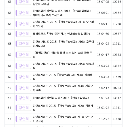
67
15-07-08
12046
황순희 교수님
한국문화원 강연회 시리즈 2015 『한일문화비교』
66
15-06-21
12836
제8회 아사쿠라 토시오 씨
강연회 시리즈 2015 『한일문화비교』제7회 오구라
65
15-05-11
11288
카즈오씨
64
특별토크쇼「한일 중견 작가, 현대미술을 말하다」
15-04-30
12557
강연회 시리즈 2015 『한일문화비교』제6회 후루야
63
15-04-22
11911
마사유키씨
【특별강연회】영상을 통해 보는 일본 속의 한국 문
62
15-04-17
12363
화
강연회 시리즈 2015 『한일문화비교』제5회 이효재
61
15-03-25
13366
씨
강연회시리즈 2015『한일문화비교』제4회 김혜정
60
15-03-03
11539
씨
강연회시리즈 2015 『한일문화비교』제3회 가타오
59
15-02-17
10283
카 류씨
58
한국문화원 강연회 시리즈2015『한일문화비교』
15-01-23
13942
강연회시리즈 2015 『한일문화비교』제2회 김용범
57
15-01-22
11941
씨
강연회시리즈 2015 『한일문화비교』제1회 오모모
56
14-12-22
11858
미요코씨