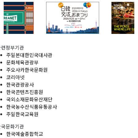
관련정부기관
주일본대한민국대사관
문화체육관광부
주오사카한국문화원
코리아넷
한국관광공사
한국콘텐츠진흥원
국외소재문화유산재단
한국농수산식품유통공사
주일한국교육원
한국문화기관
한국예술종합학교