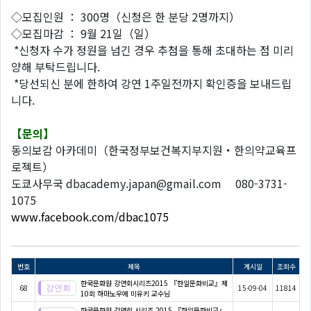
◇모집인원 ： 300명（신청은 한 분당 2명까지）
◇모집마감 ： 9월 21일（일）
*신청자 수가 정원을 넘긴 경우 추첨을 통해 초대하는 점 미리
양해 부탁드립니다.
*당선되신 분에 한하여 강연 1주일전까지 확인증을 보내드립
니다.
【문의】
동의보감 아카데미（한국정부보건복지부지원・한의약교육프
로젝트）
도쿄사무국 dbacademy.japan@gmail.com 080-3731-
1075
www.facebook.com/dbac1075
번호
제목
게시일
조회수
한국문화원 강연회시리즈2015 『한일문화비교』제
68
15-09-04
11814
10회 하마노우에 미유키 교수님
한국문화원 강연회 시리즈 2015 『한일문화비교』