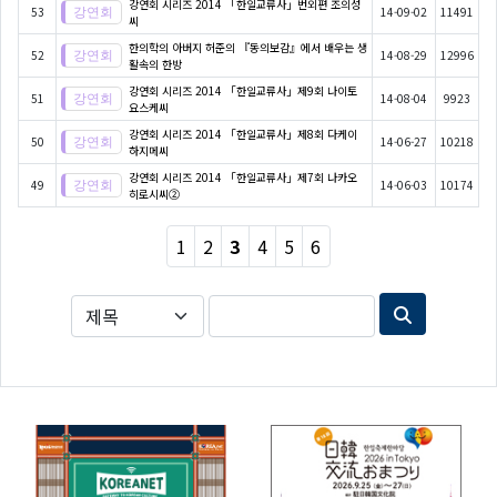
강연회 시리즈 2014 「한일교류사」번외편 조의성
53
14-09-02
11491
씨
한의학의 아버지 허준의 『동의보감』에서 배우는 생
52
14-08-29
12996
활속의 한방
강연회 시리즈 2014 「한일교류사」제9회 나이토
51
14-08-04
9923
요스케씨
강연회 시리즈 2014 「한일교류사」제8회 다케이
50
14-06-27
10218
하지메씨
강연회 시리즈 2014 「한일교류사」제7회 나카오
49
14-06-03
10174
히로시씨②
1
2
3
4
5
6