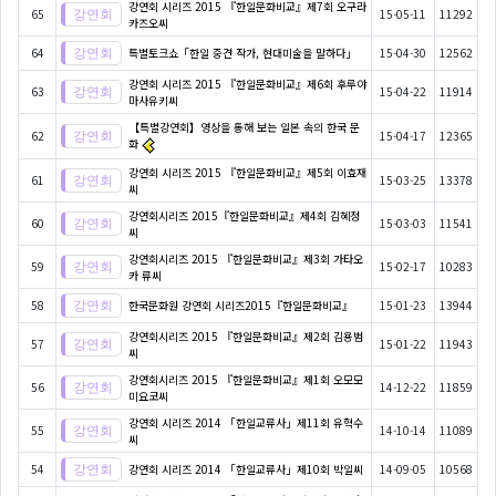
강연회 시리즈 2015 『한일문화비교』제7회 오구라
65
15-05-11
11292
카즈오씨
64
특별토크쇼「한일 중견 작가, 현대미술을 말하다」
15-04-30
12562
강연회 시리즈 2015 『한일문화비교』제6회 후루야
63
15-04-22
11914
마사유키씨
【특별강연회】영상을 통해 보는 일본 속의 한국 문
62
15-04-17
12365
화
강연회 시리즈 2015 『한일문화비교』제5회 이효재
61
15-03-25
13378
씨
강연회시리즈 2015『한일문화비교』제4회 김혜정
60
15-03-03
11541
씨
강연회시리즈 2015 『한일문화비교』제3회 가타오
59
15-02-17
10283
카 류씨
58
한국문화원 강연회 시리즈2015『한일문화비교』
15-01-23
13944
강연회시리즈 2015 『한일문화비교』제2회 김용범
57
15-01-22
11943
씨
강연회시리즈 2015 『한일문화비교』제1회 오모모
56
14-12-22
11859
미요코씨
강연회 시리즈 2014 「한일교류사」제11회 유혁수
55
14-10-14
11089
씨
54
강연회 시리즈 2014 「한일교류사」제10회 박일씨
14-09-05
10568