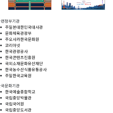
관련정부기관
주일본대한민국대사관
문화체육관광부
주오사카한국문화원
코리아넷
한국관광공사
한국콘텐츠진흥원
국외소재문화유산재단
한국농수산식품유통공사
주일한국교육원
한국문화기관
한국예술종합학교
국립중앙박물관
국립국어원
국립중앙도서관