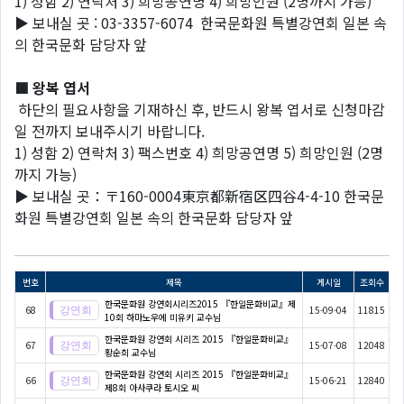
1) 성함 2) 연락처 3) 희망공연명 4) 희망인원 (2명까지 가능)
▶ 보내실 곳 : 03-3357-6074 한국문화원 특별강연회 일본 속
의 한국문화 담당자 앞
■
왕복
엽서
하단의 필요사항을 기재하신 후, 반드시 왕복 엽서로 신청마감
일 전까지 보내주시기 바랍니다.
1) 성함 2) 연락처 3) 팩스번호 4) 희망공연명 5) 희망인원 (2명
까지 가능)
▶ 보내실 곳：〒160-0004東京都新宿区四谷4-4-10 한국문
화원 특별강연회 일본 속의 한국문화 담당자 앞
번호
제목
게시일
조회수
한국문화원 강연회시리즈2015 『한일문화비교』제
68
15-09-04
11815
10회 하마노우에 미유키 교수님
한국문화원 강연회 시리즈 2015 『한일문화비교』
67
15-07-08
12048
황순희 교수님
한국문화원 강연회 시리즈 2015 『한일문화비교』
66
15-06-21
12840
제8회 아사쿠라 토시오 씨