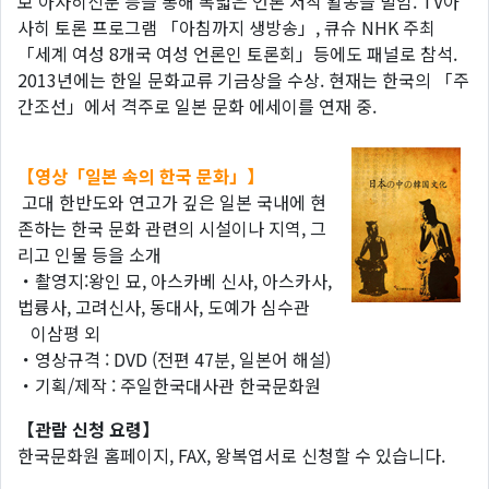
보 아사히신문 등을 통해 폭넓은 언론 저작 활동을 벌임. TV아
사히 토론 프로그램 「아침까지 생방송」, 큐슈 NHK 주최
「세계 여성 8개국 여성 언론인 토론회」등에도 패널로 참석.
2013년에는 한일 문화교류 기금상을 수상. 현재는 한국의 「주
간조선」에서 격주로 일본 문화 에세이를 연재 중.
【영상「일본 속의 한국 문화」】
고대 한반도와 연고가 깊은 일본 국내에 현
존하는 한국 문화 관련의 시설이나 지역, 그
리고 인물 등을 소개
・촬영지:왕인 묘, 아스카베 신사, 아스카사,
법륭사, 고려신사, 동대사, 도예가 심수관
이삼평 외
・영상규격 : DVD (전편 47분, 일본어 해설)
・기획/제작 : 주일한국대사관 한국문화원
【관람 신청 요령】
한국문화원 홈페이지, FAX, 왕복엽서로 신청할 수 있습니다.