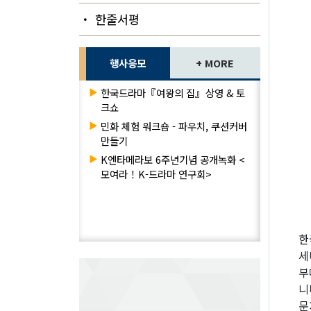
・ 한줄서평
행사응모
+ MORE
▶
한국드라마『여왕의 집』상영 & 토
크쇼
▶
민화 체험 워크숍 - 파우치, 쿠션커버
만들기
▶
K엔타메라보 6주년기념 공개녹화 <
모여라！K-드라마 연구회>
한
세
부
니
문