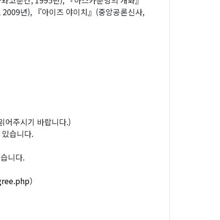
와코분칸, 1995년), 『아스카문명의 개화』
 2009년), 『아이즈 야이치』(중앙공론신사,
읽어주시기 바랍니다.)
 있습니다.
있습니다.
gree.php
）