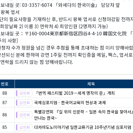
 보내실 곳: 03-3357-6074 「와세다의 한국미술」 담당자 앞
 왕복 엽서
단의 필요사항을 기재하신 후, 반드시 왕복 엽서로 신청마감일 전까
) 희망날짜 2) 이름 3) 연락처 4) 희망인원 (2명까지 가능)
 보내실 곳：〒160-0004東京都新宿区四谷4-4-10 韓国文化院 
주의 사항]
신청자 수가 정원을 넘긴 경우 추첨을 통해 초대하는 점 미리 양해바랍
당선되신 분에 한하여 강연 1주일 전까지 확인증을 메일, 팩스, 엽서
 연락을 드리지 않는 점 양해바랍니다.
번호
제목
88
「번역 페스티벌 2019－세계 명작의 문」개최
87
국제심포지엄 - 한국어교육의 현상과 과제
특별강연회 『길 위의 인문학 – 일본 속의 한국을 찾아
86
만나는 한국~
85
다카마도노미야기념 일한교류기금 10주년기념 심포지엄