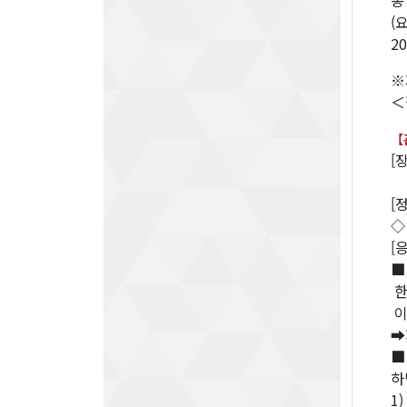
동
(
20
※
＜
【
[
〒
[
◇
[
■
한
이
➡
■
하
1