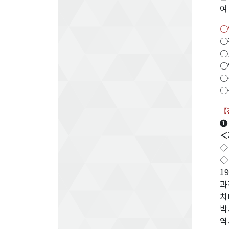
여
○일
○
○
○
○
○
【
❶
＜
◇
◇
1
과
치
박
역