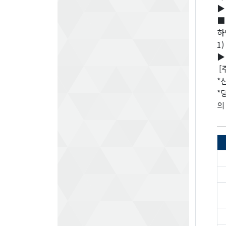
▶
■
하
1
▶
[
*
*
의