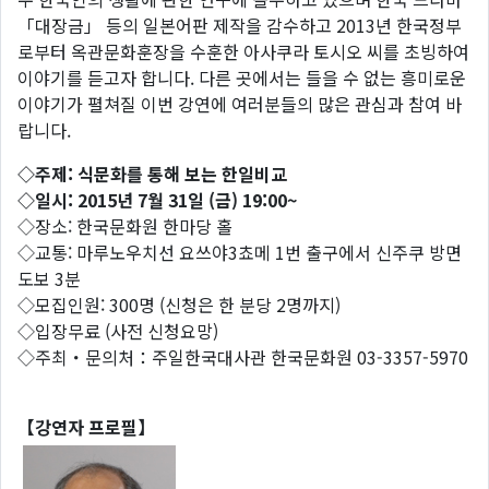
「대장금」 등의 일본어판 제작을 감수하고 2013년 한국정부
로부터 옥관문화훈장을 수훈한 아사쿠라 토시오 씨를 초빙하여
이야기를 듣고자 합니다. 다른 곳에서는 들을 수 없는 흥미로운
이야기가 펼쳐질 이번 강연에 여러분들의 많은 관심과 참여 바
랍니다.
◇주제: 식문화를 통해 보는 한일비교
◇일시: 2015년 7월 31일 (금) 19:00~
◇장소: 한국문화원 한마당 홀
◇교통: 마루노우치선 요쓰야3쵸메 1번 출구에서 신주쿠 방면
도보 3분
◇모집인원: 300명 (신청은 한 분당 2명까지)
◇입장무료 (사전 신청요망)
◇주최・문의처：주일한국대사관 한국문화원 03-3357-5970
【강연자 프로필】