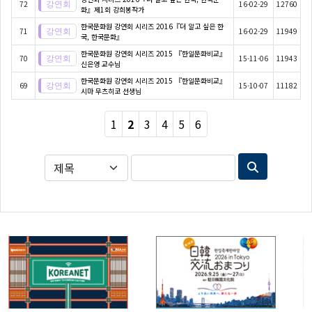
72
16-02-29
12760
화』제1회 강희봉작가
한국문화원 강연회 시리즈 2016『더 알고 싶은 한
71
16-02-29
11949
국, 한국문화』
한국문화원 강연회 시리즈 2015 『한일문화비교』
70
15-11-06
11943
신은영 교수님
한국문화원 강연회 시리즈 2015 『한일문화비교』
69
15-10-07
11182
시마 무츠히코 선생님
1
2
3
4
5
6