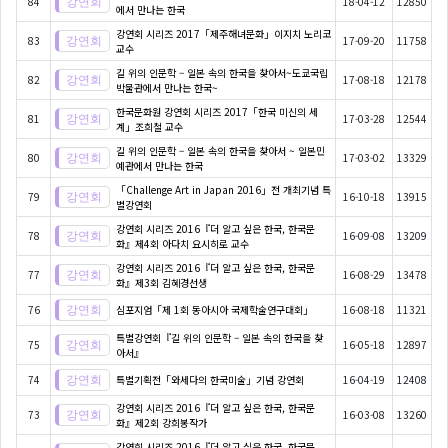
84
18-04-12
12850
에서 만나는 한국
강연회 시리즈 2017「제주해녀문화」이지치 노리코
83
17-09-20
11758
교수
길 위의 인문학 – 일본 속의 한국을 찾아서~도쿄국립
82
17-08-18
12178
박물관에서 만나는 한국~
한국문화원 강연회 시리즈 2017「한국 미신의 세
81
17-03-28
12544
계」조희철 교수
길 위의 인문학 – 일본 속의 한국을 찾아서 ~ 일본민
80
17-03-02
13329
예관에서 만나는 한국
「Challenge Art in Japan 2016」전 개최기념 특
79
16-10-18
13915
별강연회
강연회 시리즈 2016『더 알고 싶은 한국, 한국문
78
16-09-08
13209
화』제4회 아다치 요시히로 교수
강연회 시리즈 2016『더 알고 싶은 한국, 한국문
77
16-08-29
13478
화』제3회 김혜경선생
76
심포지엄「제 1회 동아시아 국제학술연구대회」
16-08-18
11321
특별강연회『길 위의 인문학 – 일본 속의 한국을 찾
75
16-05-18
12897
아서』
74
특별기획전「와세다의 한국미술」기념 강연회
16-04-19
12408
강연회 시리즈 2016『더 알고 싶은 한국, 한국문
73
16-03-08
13260
화』제2회 강희봉작가
강연회 시리즈 2016『더 알고 싶은 한국, 한국문