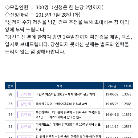
◇모집인원 ： 300명（신청은 한 분당 2명까지）
◇신청마감 ： 2015년 7월 28일 (화)
*신청자 수가 정원을 넘긴 경우 추첨을 통해 초대하는 점 미리
양해 부탁 드립니다.
*당선되신 분에 한하여 강연 1주일전까지 확인증을 메일, 팩스,
엽서로 보내드립니다. 당선되지 못하신 분께는 별도의 연락을
드리지 않는 점 양해바랍니다.
번호
제목
게시일
조회수
88
「번역 페스티벌 2019－세계 명작의 문」개최
19-06-07
13378
87
국제심포지엄 - 한국어교육의 현상과 과제
19-05-23
12863
특별강연회 『길 위의 인문학 – 일본 속의 한국을 찾
86
19-04-16
11837
아서』 ~시즈오카에서 만나는 한국~
다카마도노미야기념 일한교류기금 10주년기념 심포
85
18-11-19
12533
지엄
길 위의 인문학 – 일본 속의 한국을 찾아서~세이켄지