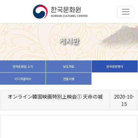
게시판
한국문화원 소식
보도자료
한국관련행사
미디어갤러리
한줄서평
オンライン韓国映画特別上映会① 天命の城
2020-10-
15