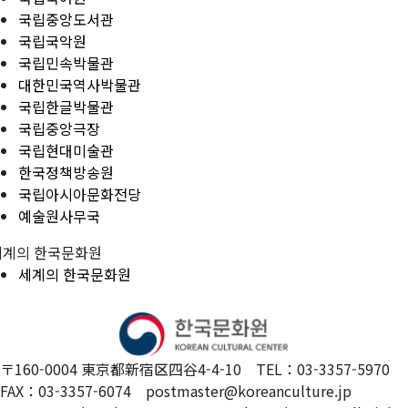
국립중앙도서관
국립국악원
국립민속박물관
대한민국역사박물관
국립한글박물관
국립중앙극장
국립현대미술관
한국정책방송원
국립아시아문화전당
예술원사무국
세계의 한국문화원
세계의 한국문화원
〒160-0004 東京都新宿区四谷4-4-10 TEL：03-3357-5970
FAX：03-3357-6074 postmaster@koreanculture.jp