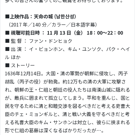
多くの皆さんの奮ってのご観覧をお待ちしております。
■上映作品：天命の城 (남한산성）
（2017 年／140 分／カラー／日本語字幕）
■ 視聴可能日時 ： 11 月 13 日（金） 18：00～22：00
■ 監 督 ： ファン・ドンヒョク
■ 出 演 ： イ・ビョンホン、キム・ユンソク、パク・ヘイ
ル ほか
■ ストーリー
1636年12月14日。大国・清の軍勢が朝鮮に侵攻し、丙子
胡乱（丙子の役）が勃発。約12万もの清の大軍に攻撃さ
れ、朝鮮の王・仁祖と朝廷の役人たちは南漢山城に隠れる
が、敵兵に囲まれて孤立してしまう。平和を重んじ、国と
民を守るために清と和睦交渉を図るべきだと考える吏曹大
臣のチェ・ミョンギルと、清と戦い大義を守るべきだと考
える礼曹大臣のキム・サンホンは対立し、彼らに挟まれる
形で仁祖の葛藤は深くなるばかりだったが…。