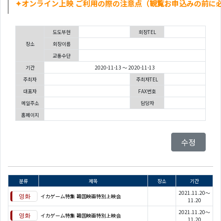
✦オンライン上映 ご利用の際の注意点（観覧お申込みの前に
도도부현
회장TEL
장소
회장이름
교통수단
기간
2020-11-13 ～ 2020-11-13
주최자
주최자TEL
대표자
FAX번호
메일주소
담당자
홈페이지
수정
분류
제목
장소
기간
2021.11.20～
イカゲーム特集 韓国映画特別上映会
11.20
2021.11.20～
イカゲーム特集 韓国映画特別上映会
11.20