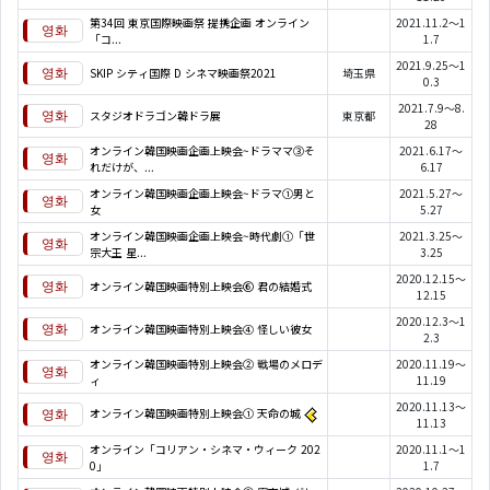
第34回 東京国際映画祭 提携企画 オンライン
2021.11.2～1
「コ...
1.7
2021.9.25～1
SKIP シティ国際 D シネマ映画祭2021
埼玉県
0.3
2021.7.9～8.
スタジオドラゴン韓ドラ展
東京都
28
オンライン韓国映画企画上映会~ドラママ③そ
2021.6.17～
れだけが、...
6.17
オンライン韓国映画企画上映会~ドラマ①男と
2021.5.27～
女
5.27
オンライン韓国映画企画上映会~時代劇①「世
2021.3.25～
宗大王 星...
3.25
2020.12.15～
オンライン韓国映画特別上映会⑥ 君の結婚式
12.15
2020.12.3～1
オンライン韓国映画特別上映会④ 怪しい彼女
2.3
オンライン韓国映画特別上映会② 戦場のメロデ
2020.11.19～
ィ
11.19
2020.11.13～
オンライン韓国映画特別上映会① 天命の城
11.13
オンライン「コリアン・シネマ・ウィーク 202
2020.11.1～1
0」
1.7