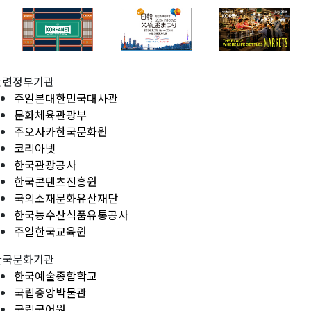
관련정부기관
주일본대한민국대사관
문화체육관광부
주오사카한국문화원
코리아넷
한국관광공사
한국콘텐츠진흥원
국외소재문화유산재단
한국농수산식품유통공사
주일한국교육원
한국문화기관
한국예술종합학교
국립중앙박물관
국립국어원