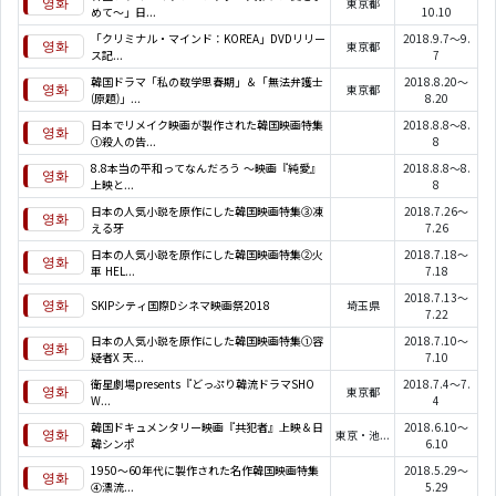
東京都
めて～」日...
10.10
「クリミナル・マインド：KOREA」DVDリリー
2018.9.7～9.
東京都
ス記...
7
韓国ドラマ「私の数学思春期」＆「無法弁護士
2018.8.20～
東京都
(原題)」...
8.20
日本でリメイク映画が製作された韓国映画特集
2018.8.8～8.
①殺人の告...
8
8.8本当の平和ってなんだろう ～映画『純愛』
2018.8.8～8.
上映と...
8
日本の人気小説を原作にした韓国映画特集③凍
2018.7.26～
える牙
7.26
日本の人気小説を原作にした韓国映画特集②火
2018.7.18～
車 HEL...
7.18
2018.7.13～
SKIPシティ国際Dシネマ映画祭2018
埼玉県
7.22
日本の人気小説を原作にした韓国映画特集①容
2018.7.10～
疑者X 天...
7.10
衛星劇場presents『どっぷり韓流ドラマSHO
2018.7.4～7.
東京都
W...
4
韓国ドキュメンタリー映画『共犯者』上映＆日
2018.6.10～
東京・池...
韓シンポ
6.10
1950～60年代に製作された名作韓国映画特集
2018.5.29～
④漂流...
5.29