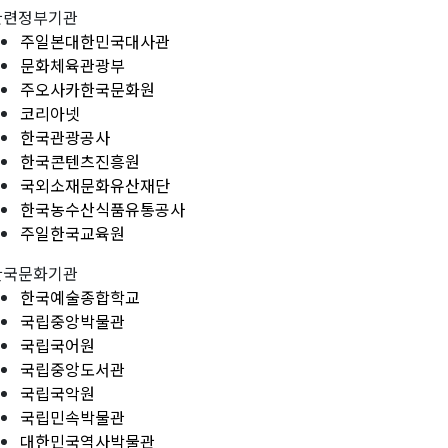
관련정부기관
주일본대한민국대사관
문화체육관광부
주오사카한국문화원
코리아넷
한국관광공사
한국콘텐츠진흥원
국외소재문화유산재단
한국농수산식품유통공사
주일한국교육원
한국문화기관
한국예술종합학교
국립중앙박물관
국립국어원
국립중앙도서관
국립국악원
국립민속박물관
대한민국역사박물관