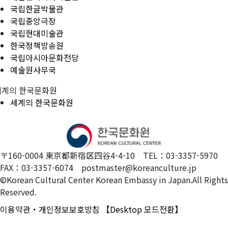
국립한글박물관
국립중앙극장
국립현대미술관
한국정책방송원
국립아시아문화전당
예술원사무국
세계의 한국문화원
세계의 한국문화원
〒160-0004 東京都新宿区四谷4-4-10 TEL：03-3357-5970
FAX：03-3357-6074 postmaster@koreanculture.jp
©Korean Cultural Center Korean Embassy in Japan.All Rights
Reserved.
이용약관・개인정보보호방침
【Desktop 모드전환】