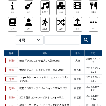
공지
공연
K-POP
전시
영화
식문화
문학
강좌
스포츠
교류
출판
기타
분류
제목
장소
기간
2019.7.7～7.
映画『かけはし』李盛大さん追悼上映
大阪
7
2019.6.29～
世界のアニメーションシアター WAT2019
東京都
7.26
ショートショート フィルムフェスティバル&ア
2019.5.29～
東京都
ジア20...
6.16
2019.4.19～
花開くコリア・アニメーション 2019+アジア
東京都
4.21
2019.4.10～
2019 韓日コンテンツビジネスフォーラム
東京都
4.10
韓国ドラマ「マッド・ドッグ～失われた愛を求
2018.10.10～