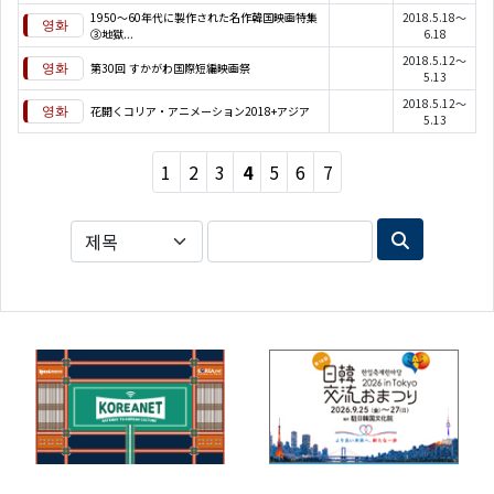
1950～60年代に製作された名作韓国映画特集
2018.5.18～
③地獄...
6.18
2018.5.12～
第30回 すかがわ国際短編映画祭
5.13
2018.5.12～
花開くコリア・アニメーション2018+アジア
5.13
1
2
3
4
5
6
7