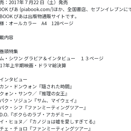
売：2017年７月22 日（土）発売
OOK ぴあ (piabook.com/)ほか、全国書店、セブンイレブン
BOOK ぴあは出版物通販サイトです。
様：オールカラー A4 128ページ
載内容
巻頭特集
ム・シワン グラビア＆インタビュー １３ページ
017年上半期映画・ドラマ総決算
インタビュー
カン・ドンウォン『隠された時間』
クォン・サンウ／『推理の女王』
パク・ソジュン『サム、マイウェイ』
パク・シフ『ファンミーティングツアー』
D.O.『ボクらのラブ・アカデミー』
イ・ヒョヌ／『カノジョは嘘を愛しすぎてる』
チェ・チョロ『ファンミーティングツアー』