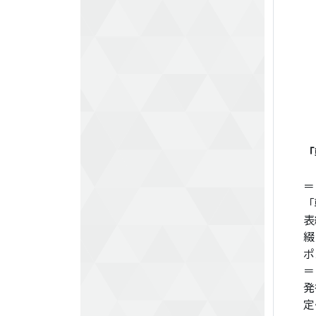
「
＝
表
綴
ポ
＝
発
定