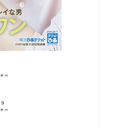
＊＝
F９
＊＝