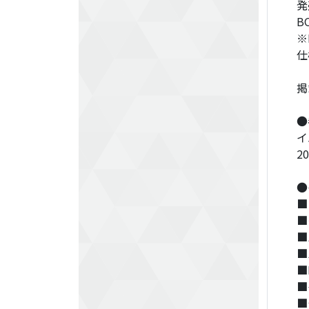
発
B
※
仕
掲
●
イ
2
●
■
■
■
■
■
■
■