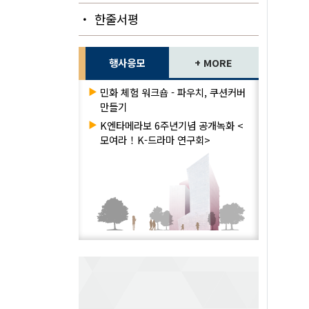
・ 한줄서평
행사응모
+ MORE
▶
민화 체험 워크숍 - 파우치, 쿠션커버
만들기
▶
K엔타메라보 6주년기념 공개녹화 <
모여라！K-드라마 연구회>