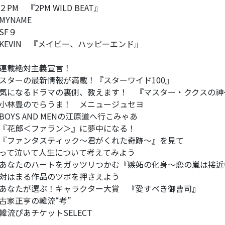
２PM 『2PM WILD BEAT』
MYNAME
SF９
KEVIN 『メイビー、ハッピーエンド』
連載絶対主義宣言！
スターの最新情報が満載！『スターワイド100』
気になるドラマの裏側、教えます！ 『マスター・ククスの神
小林豊のでらうま！ メニュージュセヨ
BOYS AND MENの江原道へ行こみゃあ
『花郎＜ファラン＞』に夢中になる！
『ファンタスティック～君がくれた奇跡～』を見て
って泣いて人生について考えてみよう
あなたのハートをガッツリつかむ『嫉妬の化身～恋の嵐は接近
対はまる作品のツボを押さえよう
あなたが選ぶ！キャラクター大賞 『愛すべき御曹司』
古家正亨の韓流“考”
韓流ぴあチケットSELECT