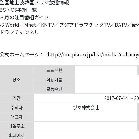
全国地上波韓国ドラマ放送情報
BS・CS番組一覧
８月の注目番組ガイド
BS World／Mnet／KNTV／アジアドラマチックTV／DATV
ドラマチャンネル
公式ホームページ：
http://ure.pia.co.jp/list/media?c=hanry
도도부현
장소
회장이름
교통수단
기간
2017-07-14 ～ 2
주최자
ぴあ株式会社
대표자
메일주소
홈페이지