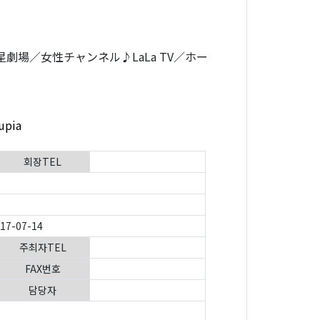
／衛星劇場／女性チャンネル♪LaLa TV／ホー
upia
회장TEL
017-07-14
주최자TEL
FAX번호
담당자