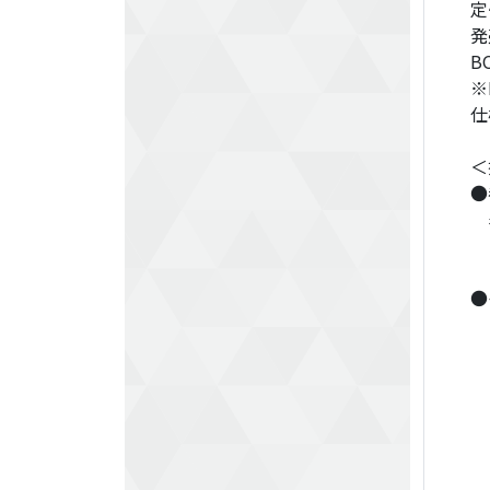
定
発
B
※
仕
＜
●
表
●
■
■
■
■
■