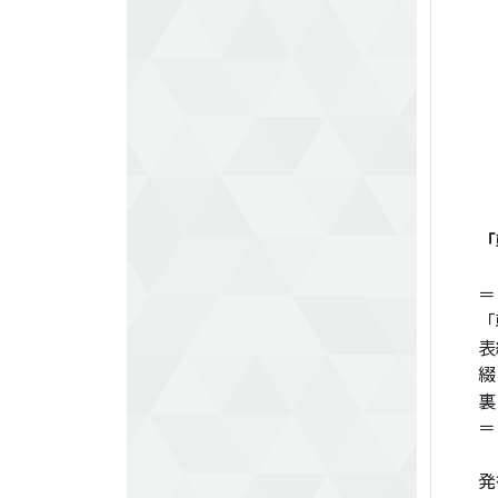
「
＝
表
綴
裏
＝
発