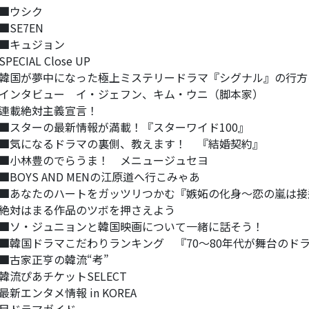
■ウシク
SE7EN
■キュジョン
PECIAL Close UP
国が夢中になった極上ミステリードラマ『シグナル』の行方
ンタビュー イ・ジェフン、キム・ウニ（脚本家）
連載絶対主義宣言！
スターの最新情報が満載！『スターワイド100』
気になるドラマの裏側、教えます！ 『結婚契約』
小林豊のでらうま！ メニュージュセヨ
BOYS AND MENの江原道へ行こみゃあ
あなたのハートをガッツリつかむ『嫉妬の化身～恋の嵐は接
対はまる作品のツボを押さえよう
ソ・ジュニョンと韓国映画について一緒に話そう！
韓国ドラマこだわりランキング 『70～80年代が舞台のド
古家正亨の韓流“考”
韓流ぴあチケットSELECT
最新エンタメ情報 in KOREA