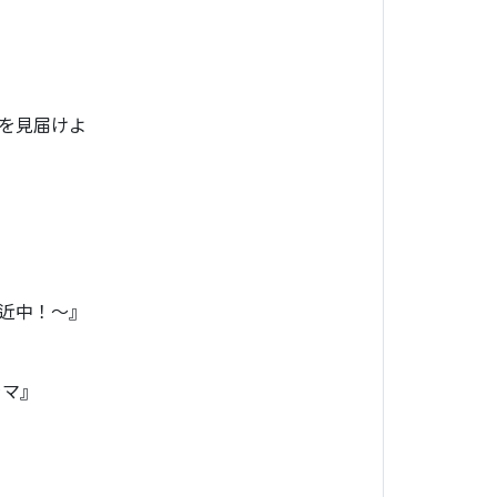
を見届けよ
近中！～』
ラマ』