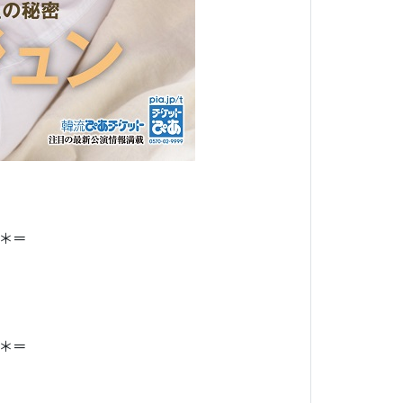
＊＝
＊＝