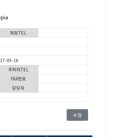
upia
회장TEL
017-05-16
주최자TEL
FAX번호
담당자
수정