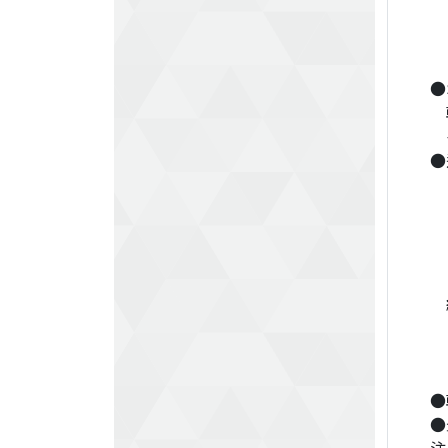
■
●S
韓
イ
●
■
■
■
■
■
絶
■
■
■
●
●