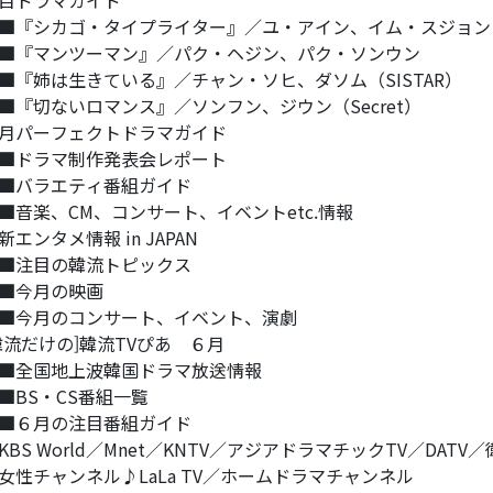
目ドラマガイド
『シカゴ・タイプライター』／ユ・アイン、イム・スジョ
『マンツーマン』／パク・ヘジン、パク・ソンウン
『姉は生きている』／チャン・ソヒ、ダソム（SISTAR）
『切ないロマンス』／ソンフン、ジウン（Secret）
月パーフェクトドラマガイド
ドラマ制作発表会レポート
■バラエティ番組ガイド
音楽、CM、コンサート、イベントetc.情報
新エンタメ情報 in JAPAN
注目の韓流トピックス
■今月の映画
今月のコンサート、イベント、演劇
韓流だけの]韓流TVぴあ ６月
全国地上波韓国ドラマ放送情報
BS・CS番組一覧
６月の注目番組ガイド
BS World／Mnet／KNTV／アジアドラマチックTV／DATV
性チャンネル♪LaLa TV／ホームドラマチャンネル