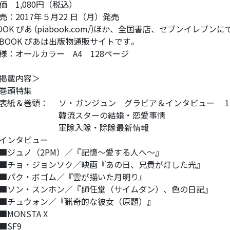
価 1,080円（税込）
売：2017年５月22 日（月）発売
OOK ぴあ (piabook.com/)ほか、全国書店、セブンイレブン
BOOK ぴあは出版物通販サイトです。
様：オールカラー A4 128ページ
掲載内容＞
巻頭特集
紙＆巻頭： ソ・ガンジュン グラビア＆インタビュー １
韓流スターの結婚・恋愛事情
軍隊入隊・除隊最新情報
インタビュー
ジュノ（2PM）／『記憶～愛する人へ～』
チョ・ジョンソク／映画『あの日、兄貴が灯した光』
パク・ボゴム／『雲が描いた月明り』
ソン・スンホン／『師任堂（サイムダン）、色の日記』
■チュウォン／『猟奇的な彼女（原題）』
MONSTA X
■SF9