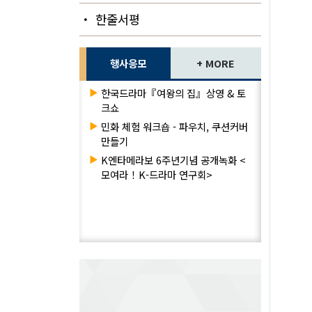
・ 한줄서평
행사응모
+ MORE
▶
한국드라마『여왕의 집』상영 & 토
크쇼
▶
민화 체험 워크숍 - 파우치, 쿠션커버
만들기
▶
K엔타메라보 6주년기념 공개녹화 <
모여라！K-드라마 연구회>