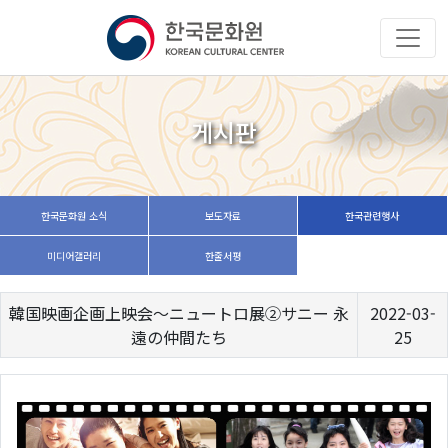
게시판
한국문화원 소식
보도자료
한국관련행사
미디어갤러리
한줄서평
韓国映画企画上映会～ニュートロ展②サニー 永
2022-03-
遠の仲間たち
25