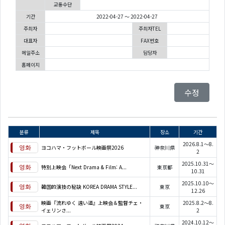
교통수단
기간
2022-04-27 ～ 2022-04-27
주최자
주최자TEL
대표자
FAX번호
메일주소
담당자
홈페이지
수정
분류
제목
장소
기간
2026.8.1～8.
ヨコハマ・フットボール映画祭2026
神奈川県
2
2025.10.31～
特別上映会「Next Drama & Film: A...
東京都
10.31
2025.10.10～
韓国的演技の秘訣 KOREA DRAMA STYLE...
東京
12.26
映画『流れゆく 遠い道』上映会＆監督チェ・
2025.8.2～8.
東京
イェリンさ...
2
2024.10.12～