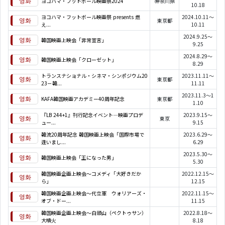
ヨコハマ・フットボール映画祭2024
神奈川県
10.18
ヨコハマ・フットボール映画祭 presents 燃
2024.10.11～
東京都
え...
10.11
2024.9.25～
韓国映画上映会「非常宣言」
9.25
2024.8.29～
韓国映画上映会「クローゼット」
8.29
トランスナショナル・シネマ・シンポジウム20
2023.11.11～
東京都
23－韓...
11.11
2023.11.3～1
KAFA韓国映画アカデミー40周年記念
東京都
1.10
『LB 244+1』刊行記念イベント―映画プロデ
2023.9.15～
東京
ュー...
9.15
韓流20周年記念 韓国映画上映会「国際市場で
2023.6.29～
逢いまし...
6.29
2023.5.30～
韓国映画上映会「王になった男」
5.30
韓国映画企画上映会～コメディ「大好きだか
2022.12.15～
ら」
12.15
韓国映画企画上映会～代立軍 ウォリアーズ・
2022.11.15～
オブ・ドー...
11.15
韓国映画企画上映会～白頭山（ペクトゥサン）
2022.8.18～
大噴火
8.18