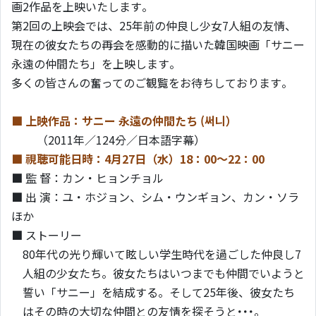
画2作品を上映いたします。
第2回の上映会では、25年前の仲良し少女7人組の友情、
現在の彼女たちの再会を感動的に描いた韓国映画「サニー
永遠の仲間たち」を上映します。
多くの皆さんの奮ってのご観覧をお待ちしております。
■ 上映作品：サニー 永遠の仲間たち (써니）
（2011年／124分／日本語字幕）
■ 視聴可能日時：4月27日（水）18：00～22：00
■ 監 督：カン・ヒョンチョル
■ 出 演：ユ・ホジョン、シム・ウンギョン、カン・ソラ
ほか
■ ストーリー
80年代の光り輝いて眩しい学生時代を過ごした仲良し7
人組の少女たち。彼女たちはいつまでも仲間でいようと
誓い「サニー」を結成する。そして25年後、彼女たち
はその時の大切な仲間との友情を探そうと･･･。