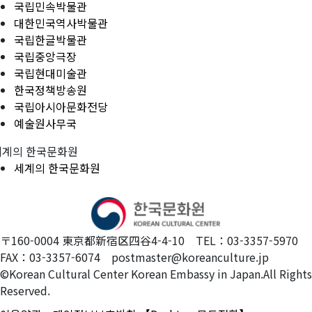
국립민속박물관
대한민국역사박물관
국립한글박물관
국립중앙극장
국립현대미술관
한국정책방송원
국립아시아문화전당
예술원사무국
세계의 한국문화원
세계의 한국문화원
〒160-0004 東京都新宿区四谷4-4-10 TEL：03-3357-5970
FAX：03-3357-6074 postmaster@koreanculture.jp
©Korean Cultural Center Korean Embassy in Japan.All Rights
Reserved.