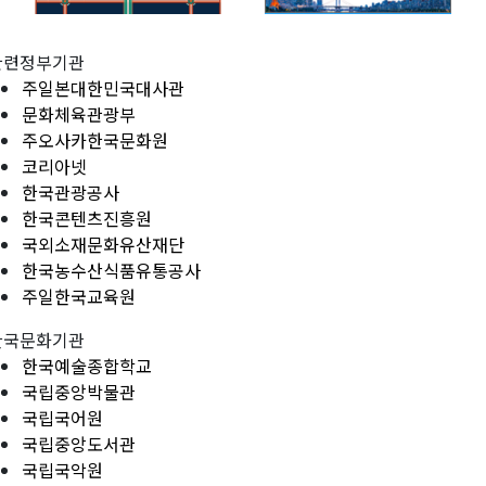
관련정부기관
주일본대한민국대사관
문화체육관광부
주오사카한국문화원
코리아넷
한국관광공사
한국콘텐츠진흥원
국외소재문화유산재단
한국농수산식품유통공사
주일한국교육원
한국문화기관
한국예술종합학교
국립중앙박물관
국립국어원
국립중앙도서관
국립국악원