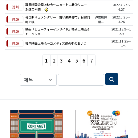
韓国映画企画上映会～ニュートロ展②サニー
2022.4.27～
永遠の仲間...
4.27
韓国ドキュメンタリー「古い未来都市」日韓同
神奈川県
2022.3.26～
時上映
横...
3.26
映画『ビューティーインサイド』特別上映会＆
2021.12.9～1
トークショ...
2.9
2021.11.25～
韓国映画上映会〜コメディ②僕の中のあいつ
11.25
1
2
3
4
5
6
7