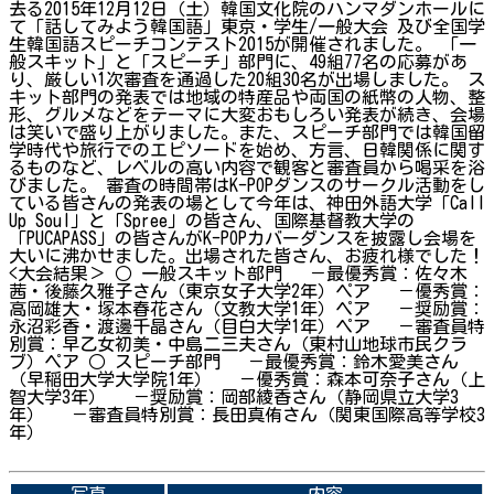
去る2015年12月12日（土）韓国文化院のハンマダンホールに
て「話してみよう韓国語」東京・学生/一般大会 及び全国学
生韓国語スピーチコンテスト2015が開催されました。 「一
般スキット」と「スピーチ」部門に、49組77名の応募があ
り、厳しい1次審査を通過した20組30名が出場しました。 ス
キット部門の発表では地域の特産品や両国の紙幣の人物、整
形、グルメなどをテーマに大変おもしろい発表が続き、会場
は笑いで盛り上がりました。また、スピーチ部門では韓国留
学時代や旅行でのエピソードを始め、方言、日韓関係に関す
るものなど、レベルの高い内容で観客と審査員から喝采を浴
びました。 審査の時間帯はK-POPダンスのサークル活動をし
ている皆さんの発表の場として今年は、神田外語大学「Call
Up Soul」と「Spree」の皆さん、国際基督教大学の
「PUCAPASS」の皆さんがK-POPカバーダンスを披露し会場を
大いに沸かせました。出場された皆さん、お疲れ様でした！
<大会結果＞ ○ 一般スキット部門 －最優秀賞：佐々木
茜・後藤久雅子さん（東京女子大学2年）ペア －優秀賞：
高岡雄大・塚本春花さん（文教大学1年）ペア －奨励賞：
永沼彩香・渡邊千晶さん（目白大学1年）ペア －審査員特
別賞：早乙女初美・中島二三夫さん（東村山地球市民クラ
ブ）ペア ○ スピーチ部門 －最優秀賞：鈴木愛美さん
（早稲田大学大学院1年） －優秀賞：森本可奈子さん（上
智大学3年） －奨励賞：岡部綾香さん（静岡県立大学3
年） －審査員特別賞：長田真侑さん（関東国際高等学校3
年）
➡関連内容はこちら