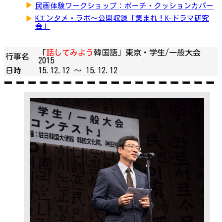
▶
民画体験ワークショップ：ポーチ・クッションカバー
▶
Kエンタメ・ラボ～公開収録「集まれ！K-ドラマ研究
会」
「
話してみよう
韓国語」東京・学生/一般大会
行事名
2015
日時
15.12.12 ～
15.12.12