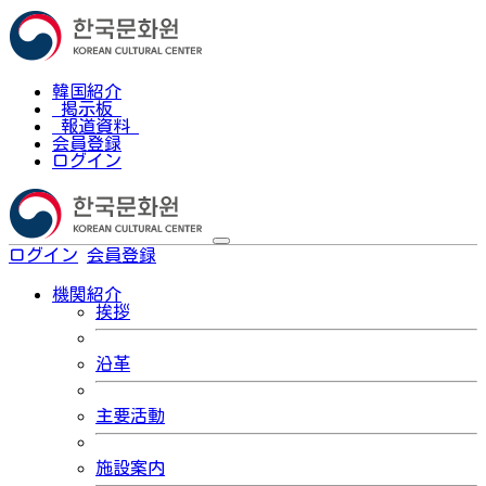
韓国紹介
掲示板
報道資料
会員登録
ログイン
ログイン
会員登録
한국어
機関紹介
挨拶
沿革
主要活動
施設案内