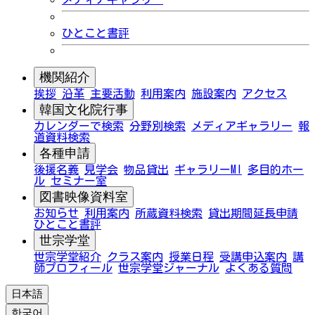
ひとこと書評
機関紹介
挨拶
沿革
主要活動
利用案内
施設案内
アクセス
韓国文化院行事
カレンダーで検索
分野別検索
メディアギャラリー
報
道資料検索
各種申請
後援名義
見学会
物品貸出
ギャラリーMI
多目的ホー
ル
セミナー室
図書映像資料室
お知らせ
利用案内
所蔵資料検索
貸出期間延長申請
ひとこと書評
世宗学堂
世宗学堂紹介
クラス案内
授業日程
受講申込案内
講
師プロフィール
世宗学堂ジャーナル
よくある質問
日本語
한국어