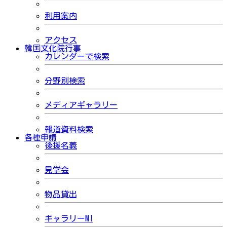
利用案内
アクセス
韓国文化院行事
カレンダーで検索
分野別検索
メディアギャラリー
報道資料検索
各種申請
後援名義
見学会
物品貸出
ギャラリーMI