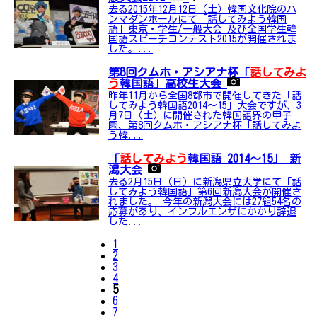
去る2015年12月12日（土）韓国文化院のハ
ンマダンホールにて「話してみよう韓国
語」東京・学生/一般大会 及び全国学生韓
国語スピーチコンテスト2015が開催されま
した。...
第8回クムホ・アシアナ杯「
話してみよ
う
韓国語」高校生大会
昨年11月から全国8都市で開催してきた「話
してみよう韓国語2014～15」大会ですが、3
月7日（土）に開催された韓国語界の甲子
園、第8回クムホ・アシアナ杯「話してみよ
う韓...
「
話してみよう
韓国語 2014～15」 新
潟大会
去る2月15日（日）に新潟県立大学にて「話
してみよう韓国語」第6回新潟大会が開催さ
れました。 今年の新潟大会には27組54名の
応募があり、インフルエンザにかかり辞退
した...
1
2
3
4
5
6
7