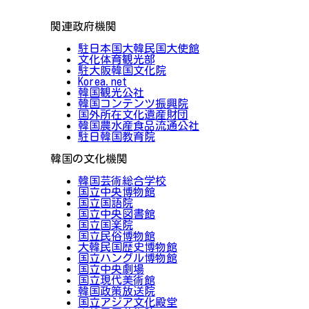
関連政府機関
駐日本国大韓民国大使館
文化体育観光部
駐大阪韓国文化院
Korea.net
韓国観光公社
韓国コンテンツ振興院
国外所在文化遺産財団
韓国農水産食品流通公社
駐日韓国教育院
韓国の文化機関
韓国芸術総合学校
国立中央博物館
国立国語院
国立中央図書館
国立国楽院
国立民俗博物館
大韓民国歴史博物館
国立ハングル博物館
国立中央劇場
国立現代美術館
韓国政策放送院
国立アジア文化殿堂