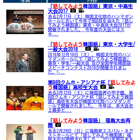
写真
内容
「
話してみよう
韓国語」東京・中高生
大会2017
去る2月11日（土）韓国文化院のハンマダン
ホールにおいて今年で8回目を迎えた「話し
てみよう韓国語」東京・中高生大会2017が
開催されました。 今年度の大会にはス
キ...
「
話してみよう
韓国語」東京・大学生/
一般大会2016
2016年12月10日（土）、韓国文化院のハン
マダンホールにて「話してみよう韓国語」
東京・学生/一般大会 及び全国学生韓国語
スピーチコンテスト2016が開催されまし
た。<...
第9回クムホ・アシアナ杯「
話してみよ
う
韓国語」高校生大会
去る3月12日（土）に韓国語界の甲子園、第
9回クムホ・アシアナ杯「話してみよう韓国
語」高校生大会が韓国文化院ハンマダンホ
ールで開催されました。 今年は、本大会史
上最多と...
「
話してみよう
韓国語」 福島大会再
開
去る2月28日（日）に福島駅エスパル・ネク
ストホールにて「話してみよう韓国語」福
島大会が再開されました。 2011年東日本大