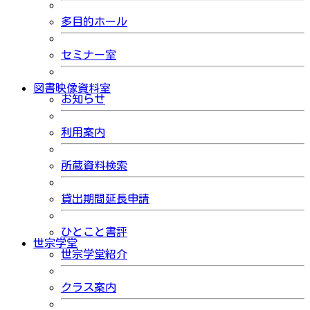
多目的ホール
セミナー室
図書映像資料室
お知らせ
利用案内
所蔵資料検索
貸出期間延長申請
ひとこと書評
世宗学堂
世宗学堂紹介
クラス案内