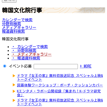
韓国文化院行事
カレンダーで検索
分野別検索
メディアギャラリー
報道資料検索
韓国文化院行事
・ カレンダーで検索
・ 分野別検索
・ メディアギャラリー
・ 報道資料検索
イベント応募
+ MORE
▶
ドラマ『女王の家』無料初放送記念 スペシャル上映&
トークイベント
▶
民画体験ワークショップ：ポーチ・クッションカバー
▶
Kエンタメ・ラボ～公開収録「集まれ！K-ドラマ研究
会」
▶
ドラマ『女王の家』無料初放送記念 スペシャル上映&
トークイベント