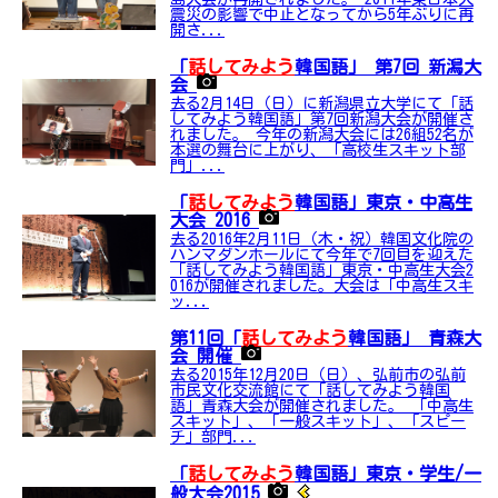
震災の影響で中止となってから5年ぶりに再
開さ...
「
話してみよう
韓国語」 第7回 新潟大
会
去る2月14日（日）に新潟県立大学にて「話
してみよう韓国語」第7回新潟大会が開催さ
れました。 今年の新潟大会には26組52名が
本選の舞台に上がり、「高校生スキット部
門」...
「
話してみよう
韓国語」東京・中高生
大会 2016
去る2016年2月11日（木・祝）韓国文化院の
ハンマダンホールにて今年で7回目を迎えた
「話してみよう韓国語」東京・中高生大会2
016が開催されました。大会は「中高生スキ
ッ...
第11回「
話してみよう
韓国語」 青森大
会 開催
去る2015年12月20日（日）、弘前市の弘前
市民文化交流館にて「話してみよう韓国
語」青森大会が開催されました。 「中高生
スキット」、「一般スキット」、「スピー
チ」部門...
「
話してみよう
韓国語」東京・学生/一
般大会2015