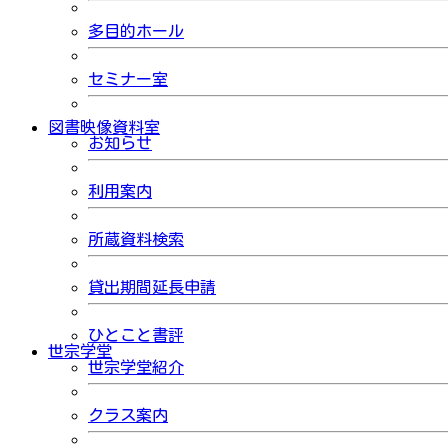
多目的ホール
セミナー室
図書映像資料室
お知らせ
利用案内
所蔵資料検索
貸出期間延長申請
ひとこと書評
世宗学堂
世宗学堂紹介
クラス案内