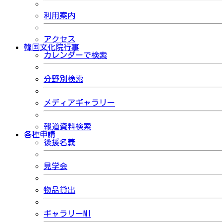
利用案内
アクセス
韓国文化院行事
カレンダーで検索
分野別検索
メディアギャラリー
報道資料検索
各種申請
後援名義
見学会
物品貸出
ギャラリーMI