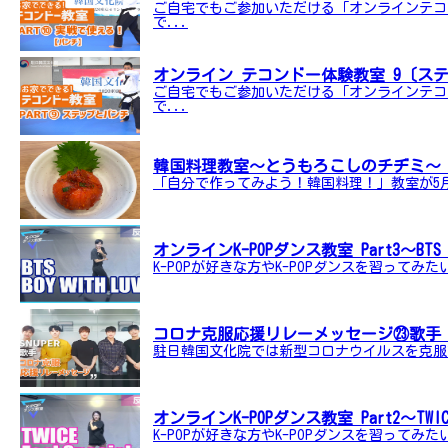
ご自宅でもご参加いただける「オンラインテコ
で...
オンライン テコンドー体験教室 9〔ス
ご自宅でもご参加いただける「オンラインテコ
で...
韓国料理教室～とうもろこしのチヂミ
「自分で作ってみよう！韓国料理！」教室が5月
オンラインK-POPダンス教室 Part3～BTS「B
K-POPが好きな方やK-POPダンスを習ってみ
コロナ克服応援リレーメッセージ㉓歌手 S
駐日韓国文化院では新型コロナウイルスを克服す
オンラインK-POPダンス教室 Part2～TWICE「
K-POPが好きな方やK-POPダンスを習ってみ