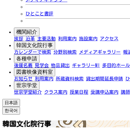
ひとこと書評
機関紹介
挨拶
沿革
主要活動
利用案内
施設案内
アクセス
韓国文化院行事
カレンダーで検索
分野別検索
メディアギャラリー
報
各種申請
後援名義
見学会
物品貸出
ギャラリーMI
多目的ホール
図書映像資料室
お知らせ
利用案内
所蔵資料検索
貸出期間延長申請
ひ
世宗学堂
世宗学堂紹介
クラス案内
授業日程
受講申込案内
講師
日本語
한국어
韓国文化院行事