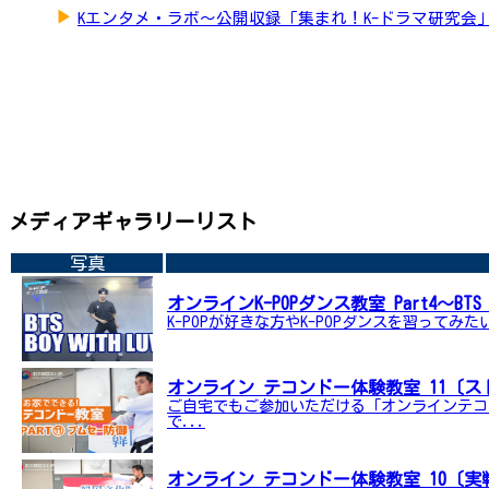
▶
Kエンタメ・ラボ～公開収録「集まれ！K-ドラマ研究会
メディアギャラリーリスト
写真
オンラインK-POPダンス教室 Part4～BTS「B
K-POPが好きな方やK-POPダンスを習ってみ
オンライン テコンドー体験教室 11〔
ご自宅でもご参加いただける「オンラインテコ
で...
オンライン テコンドー体験教室 10〔