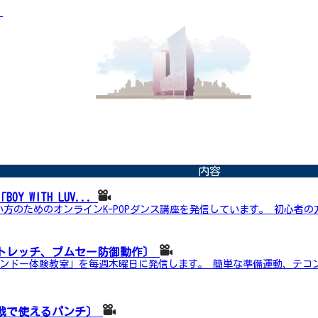
」
内容
OY WITH LUV...
たい方のためのオンラインK-POPダンス講座を発信しています。 初心者の
ストレッチ、プムセー防御動作〕
ンドー体験教室」を毎週木曜日に発信します。 簡単な準備運動、テコ
実戦で使えるパンチ〕