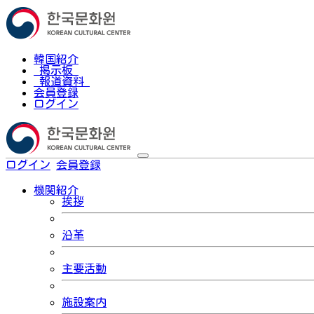
韓国紹介
掲示板
報道資料
会員登録
ログイン
ログイン
会員登録
한국어
機関紹介
挨拶
沿革
主要活動
施設案内