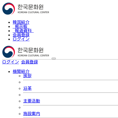
韓国紹介
掲示板
報道資料
会員登録
ログイン
ログイン
会員登録
한국어
機関紹介
挨拶
沿革
主要活動
施設案内