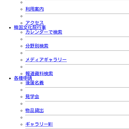
利用案内
アクセス
韓国文化院行事
カレンダーで検索
分野別検索
メディアギャラリー
報道資料検索
各種申請
後援名義
見学会
物品貸出
ギャラリーMI