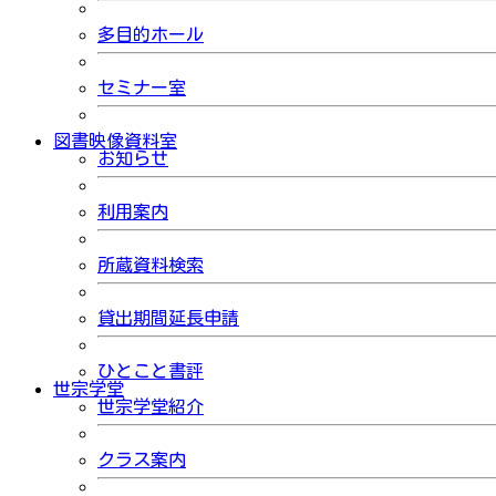
多目的ホール
セミナー室
図書映像資料室
お知らせ
利用案内
所蔵資料検索
貸出期間延長申請
ひとこと書評
世宗学堂
世宗学堂紹介
クラス案内