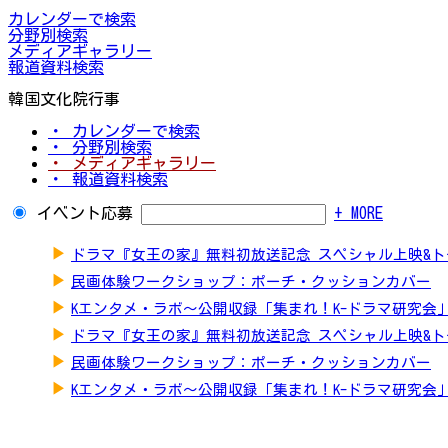
カレンダーで検索
分野別検索
メディアギャラリー
報道資料検索
韓国文化院行事
・ カレンダーで検索
・ 分野別検索
・ メディアギャラリー
・ 報道資料検索
イベント応募
+ MORE
▶
ドラマ『女王の家』無料初放送記念 スペシャル上映&
▶
民画体験ワークショップ：ポーチ・クッションカバー
▶
Kエンタメ・ラボ～公開収録「集まれ！K-ドラマ研究会
▶
ドラマ『女王の家』無料初放送記念 スペシャル上映&
▶
民画体験ワークショップ：ポーチ・クッションカバー
▶
Kエンタメ・ラボ～公開収録「集まれ！K-ドラマ研究会