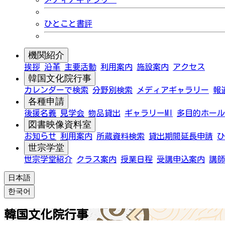
ひとこと書評
機関紹介
挨拶
沿革
主要活動
利用案内
施設案内
アクセス
韓国文化院行事
カレンダーで検索
分野別検索
メディアギャラリー
報
各種申請
後援名義
見学会
物品貸出
ギャラリーMI
多目的ホール
図書映像資料室
お知らせ
利用案内
所蔵資料検索
貸出期間延長申請
ひ
世宗学堂
世宗学堂紹介
クラス案内
授業日程
受講申込案内
講師
日本語
한국어
韓国文化院行事