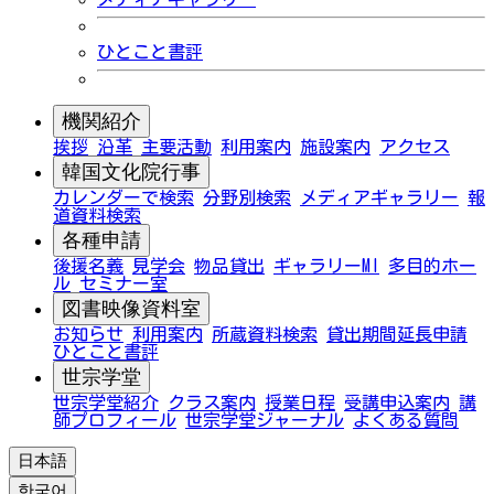
ひとこと書評
機関紹介
挨拶
沿革
主要活動
利用案内
施設案内
アクセス
韓国文化院行事
カレンダーで検索
分野別検索
メディアギャラリー
報
道資料検索
各種申請
後援名義
見学会
物品貸出
ギャラリーMI
多目的ホー
ル
セミナー室
図書映像資料室
お知らせ
利用案内
所蔵資料検索
貸出期間延長申請
ひとこと書評
世宗学堂
世宗学堂紹介
クラス案内
授業日程
受講申込案内
講
師プロフィール
世宗学堂ジャーナル
よくある質問
日本語
한국어