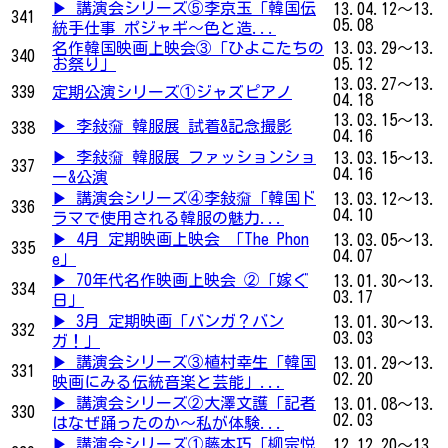
▶ 講演会シリーズ⑤李京玉「韓国伝
13.04.12～13.
341
05.08
統手仕事 ポジャギ～色と造...
名作韓国映画上映会③「ひよこたちの
13.03.29～13.
340
お祭り」
05.12
13.03.27～13.
339
定期公演シリーズ①ジャズピアノ
04.18
13.03.15～13.
▶ 李敍奫 韓服展 試着&記念撮影
338
04.16
▶ 李敍奫 韓服展 ファッションショ
13.03.15～13.
337
04.16
ー&公演
▶ 講演会シリーズ④李敍奫「韓国ド
13.03.12～13.
336
04.10
ラマで使用される韓服の魅力...
▶ 4月 定期映画上映会 「The Phon
13.03.05～13.
335
04.07
e」
▶ 70年代名作映画上映会 ②「嫁ぐ
13.01.30～13.
334
03.17
日」
▶ 3月 定期映画「バンガ？バン
13.01.30～13.
332
03.03
ガ！」
▶ 講演会シリーズ③植村幸生「韓国
13.01.29～13.
331
02.20
映画にみる伝統音楽と芸能」...
▶ 講演会シリーズ②大澤文護「記者
13.01.08～13.
330
02.03
はなぜ踊ったのか～私が体験...
▶ 講演会シリーズ①藤本巧「柳宗悦
12.12.20～13.