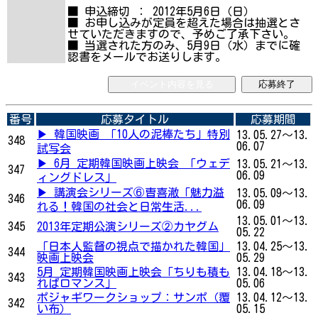
■ 申込締切 ： 2012年5月6日（日）
■ お申し込みが定員を超えた場合は抽選とさ
せていただきますので、予めご了承下さい。
■ 当選された方のみ、5月9日（水）までに確
認書をメールでお送りします。
イベント内容を見る
応募終了
番号
応募タイトル
応募期間
▶ 韓国映画 「10人の泥棒たち」特別
13.05.27～13.
348
06.07
試写会
▶ 6月 定期韓国映画上映会 「ウェデ
13.05.21～13.
347
06.09
ィングドレス」
▶ 講演会シリーズ⑥曺喜澈「魅力溢
13.05.09～13.
346
06.09
れる！韓国の社会と日常生活...
13.05.01～13.
345
2013年定期公演シリーズ②カヤグム
05.22
「日本人監督の視点で描かれた韓国」
13.04.25～13.
344
映画上映会
05.29
5月 定期韓国映画上映会「ちりも積も
13.04.18～13.
343
ればロマンス」
05.06
ポジャギワークショップ：サンポ（覆
13.04.12～13.
342
い布）
05.15