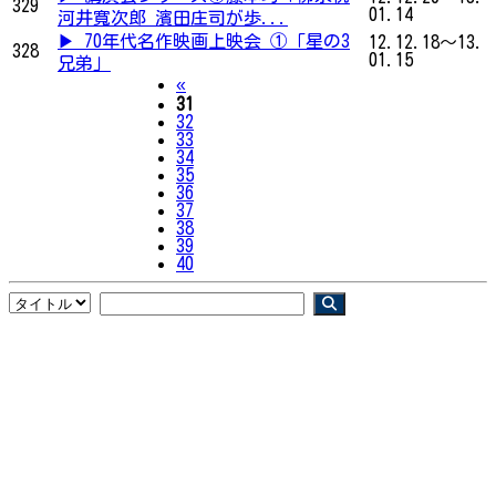
329
01.14
河井寬次郎 濱田庄司が歩...
▶ 70年代名作映画上映会 ①「星の3
12.12.18～13.
328
01.15
兄弟」
Previous
«
31
32
33
34
35
36
37
38
39
40