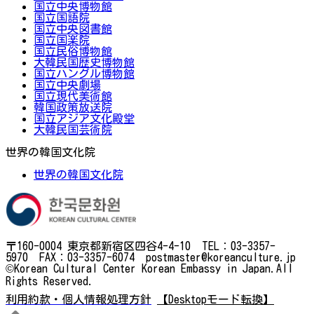
国立中央博物館
国立国語院
国立中央図書館
国立国楽院
国立民俗博物館
大韓民国歴史博物館
国立ハングル博物館
国立中央劇場
国立現代美術館
韓国政策放送院
国立アジア文化殿堂
大韓民国芸術院
世界の韓国文化院
世界の韓国文化院
〒160-0004 東京都新宿区四谷4-4-10 TEL：03-3357-
5970 FAX：03-3357-6074 postmaster@koreanculture.jp
©Korean Cultural Center Korean Embassy in Japan.All
Rights Reserved.
利用約款・個人情報処理方針
【Desktopモード転換】