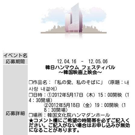
イベント名
応募期間
12.04.16 - 12.05.06
韓日ハンマウム フェスティバル
～韓国映画上映会～
❐作品名：「私の愛、私のそばに」（原題：내
사랑 내곁에）
❐日時：①2012年5月17日（木）15：00開映（1
4：30開場）
②2012年5月18日（金）19：00開映（1
8：30開場）
応募詳細
❐場所：韓国文化院ハンマダンホール
★コメント欄にご希望の時間帯を必ずご記入く
ださい。ご記入がない場合はお申し込みが無効
になることがあります。