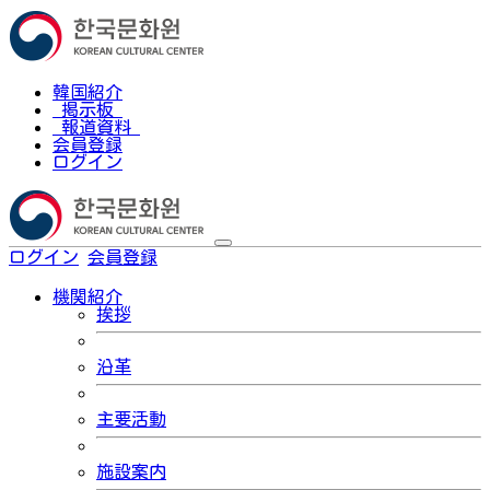
韓国紹介
掲示板
報道資料
会員登録
ログイン
ログイン
会員登録
한국어
機関紹介
挨拶
沿革
主要活動
施設案内