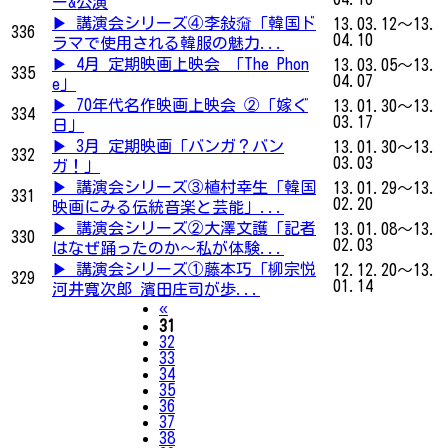
ー&公演
▶ 講演会シリーズ④李敍奫「韓国ド
13.03.12～13.
336
04.10
ラマで使用される韓服の魅力...
▶ 4月 定期映画上映会 「The Phon
13.03.05～13.
335
04.07
e」
▶ 70年代名作映画上映会 ②「嫁ぐ
13.01.30～13.
334
03.17
日」
▶ 3月 定期映画「バンガ？バン
13.01.30～13.
332
03.03
ガ！」
▶ 講演会シリーズ③植村幸生「韓国
13.01.29～13.
331
02.20
映画にみる伝統音楽と芸能」...
▶ 講演会シリーズ②大澤文護「記者
13.01.08～13.
330
02.03
はなぜ踊ったのか～私が体験...
▶ 講演会シリーズ①藤本巧「柳宗悦
12.12.20～13.
329
01.14
河井寬次郎 濱田庄司が歩...
Previous
«
31
32
33
34
35
36
37
38