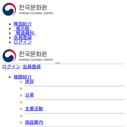
韓国紹介
掲示板
報道資料
会員登録
ログイン
ログイン
会員登録
한국어
機関紹介
挨拶
沿革
主要活動
施設案内