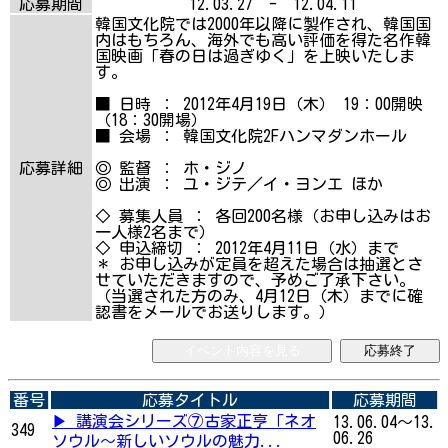
応募期間
12.03.27 - 12.04.11
韓国文化院では2000年以降に製作され、韓国国
内はもちろん、海外でも高い評価を得た名作韓
国映画「春の日は過ぎゆく」を上映いたしま
す。
■ 日時 ： 2012年4月19日（木） 19：00開映
（18：30開場）
■ 会場 ： 韓国文化院2Fハンマダンホール
応募詳細
◎ 監督 ： ホ・ジノ
◎ 出演 ： ユ・ジテ／イ・ヨンエ ほか
◇ 募集人員 ： 各回200名様（お申し込みはお
一人様2名まで）
◇ 申込締切 ： 2012年4月11日（水）まで
＊ お申し込みが定員を超えた場合は抽選とさ
せていただきますので、予めご了承下さい。
（当選された方のみ、4月12日（木）までに確
認書をメールでお送りします。）
イベント内容を見る
応募終了
番号
応募タイトル
応募期間
▶ 講演会シリーズ⑦古家正亨「ネオ
13.06.04～13.
349
06.26
ソウル～新しいソウルの魅力...