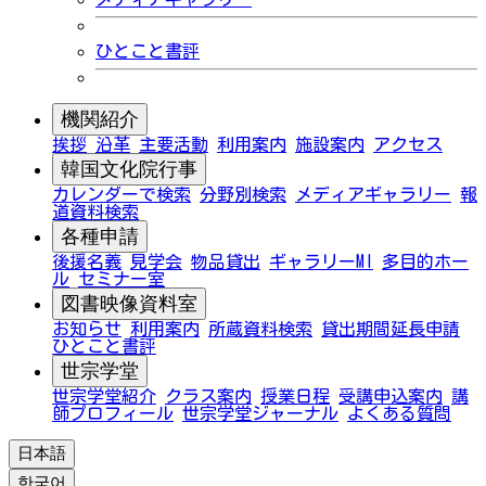
ひとこと書評
機関紹介
挨拶
沿革
主要活動
利用案内
施設案内
アクセス
韓国文化院行事
カレンダーで検索
分野別検索
メディアギャラリー
報
道資料検索
各種申請
後援名義
見学会
物品貸出
ギャラリーMI
多目的ホー
ル
セミナー室
図書映像資料室
お知らせ
利用案内
所蔵資料検索
貸出期間延長申請
ひとこと書評
世宗学堂
世宗学堂紹介
クラス案内
授業日程
受講申込案内
講
師プロフィール
世宗学堂ジャーナル
よくある質問
日本語
한국어