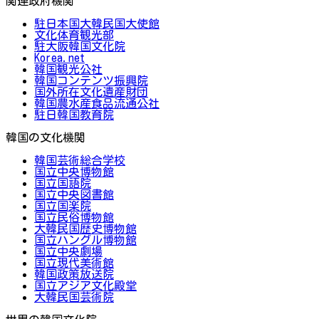
関連政府機関
駐日本国大韓民国大使館
文化体育観光部
駐大阪韓国文化院
Korea.net
韓国観光公社
韓国コンテンツ振興院
国外所在文化遺産財団
韓国農水産食品流通公社
駐日韓国教育院
韓国の文化機関
韓国芸術総合学校
国立中央博物館
国立国語院
国立中央図書館
国立国楽院
国立民俗博物館
大韓民国歴史博物館
国立ハングル博物館
国立中央劇場
国立現代美術館
韓国政策放送院
国立アジア文化殿堂
大韓民国芸術院