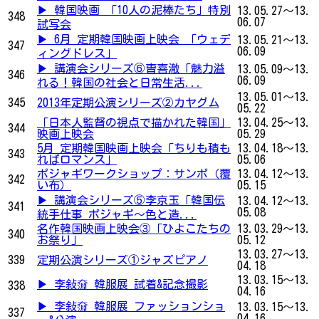
▶ 韓国映画 「10人の泥棒たち」特別
13.05.27～13.
348
06.07
試写会
▶ 6月 定期韓国映画上映会 「ウェデ
13.05.21～13.
347
06.09
ィングドレス」
▶ 講演会シリーズ⑥曺喜澈「魅力溢
13.05.09～13.
346
06.09
れる！韓国の社会と日常生活...
13.05.01～13.
345
2013年定期公演シリーズ②カヤグム
05.22
「日本人監督の視点で描かれた韓国」
13.04.25～13.
344
映画上映会
05.29
5月 定期韓国映画上映会「ちりも積も
13.04.18～13.
343
ればロマンス」
05.06
ポジャギワークショップ：サンポ（覆
13.04.12～13.
342
い布）
05.15
▶ 講演会シリーズ⑤李京玉「韓国伝
13.04.12～13.
341
05.08
統手仕事 ポジャギ～色と造...
名作韓国映画上映会③「ひよこたちの
13.03.29～13.
340
お祭り」
05.12
13.03.27～13.
339
定期公演シリーズ①ジャズピアノ
04.18
13.03.15～13.
▶ 李敍奫 韓服展 試着&記念撮影
338
04.16
▶ 李敍奫 韓服展 ファッションショ
13.03.15～13.
337
04.16