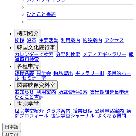
ひとこと書評
機関紹介
挨拶
沿革
主要活動
利用案内
施設案内
アクセス
韓国文化院行事
カレンダーで検索
分野別検索
メディアギャラリー
報
道資料検索
各種申請
後援名義
見学会
物品貸出
ギャラリーMI
多目的ホー
ル
セミナー室
図書映像資料室
お知らせ
利用案内
所蔵資料検索
貸出期間延長申請
ひとこと書評
世宗学堂
世宗学堂紹介
クラス案内
授業日程
受講申込案内
講
師プロフィール
世宗学堂ジャーナル
よくある質問
日本語
한국어