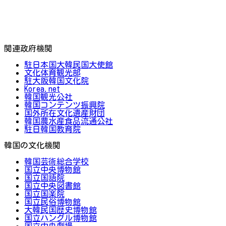
関連政府機関
駐日本国大韓民国大使館
文化体育観光部
駐大阪韓国文化院
Korea.net
韓国観光公社
韓国コンテンツ振興院
国外所在文化遺産財団
韓国農水産食品流通公社
駐日韓国教育院
韓国の文化機関
韓国芸術総合学校
国立中央博物館
国立国語院
国立中央図書館
国立国楽院
国立民俗博物館
大韓民国歴史博物館
国立ハングル博物館
国立中央劇場