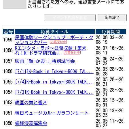
＊当選された方へのみ、確認書をメールにてお
送りします。
イベント内容を見る
応募終了
番号
応募タイトル
応募期間
民画体験ワークショップ：ポーチ・ク
26.08.03～26.
1059
08.19
ッションカバー
Kエンタメ・ラボ～公開収録「集ま
26.07.16～26.
1058
08.11
れ！K-ドラマ研究会」
26.06.24～26.
1057
映画「顔-かお-」特別試写会
07.22
26.05.28～26.
1056
[7/11]K-Book in Tokyo～BOOK TAL...
06.28
26.05.28～26.
1055
[7/4]K-Book in Tokyo～BOOK TALK...
06.21
26.05.28～26.
1054
[7/3]K-Book in Tokyo～BOOK TALK...
06.21
26.05.15～26.
1053
韓国の舞と響き
05.31
26.05.13～26.
1051
韓日ミュージカル・ガラコンサート
05.25
26.05.11～26.
1050
螺鈿漆器講演会
05.27