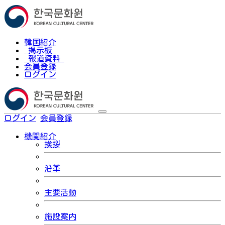
韓国紹介
掲示板
報道資料
会員登録
ログイン
ログイン
会員登録
한국어
機関紹介
挨拶
沿革
主要活動
施設案内