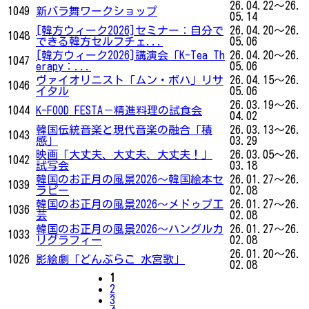
26.04.22～26.
1049
新バラ舞ワークショップ
05.14
[韓方ウィーク2026]セミナー：自分で
26.04.20～26.
1048
できる韓方セルフチェ...
05.06
[韓方ウィーク2026]講演会「K-Tea Th
26.04.20～26.
1047
erapy：...
05.06
ヴァイオリニスト「ムン・ボハ」リサ
26.04.15～26.
1046
イタル
05.06
26.03.19～26.
1044
K-FOOD FESTA－精進料理の試食会
04.02
韓国伝統音楽と現代音楽の融合「積
26.03.13～26.
1043
感」
03.29
映画「大丈夫、大丈夫、大丈夫！」
26.03.05～26.
1042
試写会
03.18
韓国のお正月の風景2026〜韓国絵本セ
26.01.27～26.
1039
ラピー
02.08
韓国のお正月の風景2026〜メドゥプ工
26.01.27～26.
1036
芸
02.08
韓国のお正月の風景2026〜ハングルカ
26.01.27～26.
1033
リグラフィー
02.08
26.01.20～26.
1026
影絵劇「どんぶらこ 水宮歌」
02.08
1
2
3