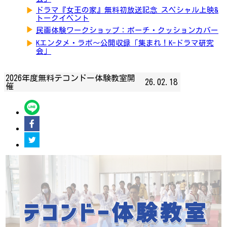
▶
ドラマ『女王の家』無料初放送記念 スペシャル上映&
トークイベント
▶
民画体験ワークショップ：ポーチ・クッションカバー
▶
Kエンタメ・ラボ～公開収録「集まれ！K-ドラマ研究
会」
2026年度無料テコンドー体験教室開
26.02.18
催