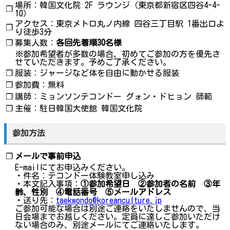
場所：韓国文化院 2F ラウンジ（東京都新宿区四谷4-4-
❐
10）
アクセス：東京メトロ丸ノ内線 四谷三丁目駅 1番出口よ
❐
り徒歩3分
❐
募集人数：
各回先着順30名様
※参加希望者が多数の場合、初めてご参加の方を優先さ
せていただきます。予めご了承ください。
❐
服装：ジャージなど体を自由に動かせる服装
❐
参加費：無料
❐
講師：ミョンソンテコンドー グォン・ドヒョン 師範
❐
主催：駐日韓国大使館 韓国文化院
参加方法
❐
メールで事前申込
E-mailにてお申込みください。
・件名：テコンドー体験教室申し込み
・本文記入事項：
①参加希望日 ②参加者の名前 ③年
齢、性別 ④電話番号 ⑤メールアドレス
・送り先：
taekwondo@koreanculture.jp
ご参加可能な場合は別途ご連絡をいたしませんので、当
日会場までお越しください。定員に達しご参加いただけ
ない場合のみ、別途メールにてご連絡いたします。