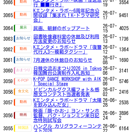
3066
3554
行 ■■行き」
19
Kエンタメ・ラボ～6周年記念公
26-07-
3065
開収録「集まれ！K-ドラマ研究
9451
17
会」
26-07-
3064
民画、朝鮮のポップアート
4025
15
図書映像資料室の休館及び利用
26-07-
3063
1736
方法変更のお知らせ
13
Kエンタメ・ラボ～ドラマ「復讐
26-07-
3062
1364
代行人3～模範タクシー」
12
26-07-
3061
7月連休の休館日のお知らせ
1690
08
日韓交流おまつり2026 in Tokyo
26-07-
3060
3141
韓国舞台公演制作入札告知
06
K-POP DANCE WORKSHOP with AIK
26-07-
3059
5746
I Special Stage
06
ビビンカルグクス編フォト＆感
26-07-
3058
2416
想文コンテスト当選者発表
02
Kエンタメ・ラボ～ドラマ「太陽
26-06-
3057
2538
を飲み込んだ女」
28
映画「顔-かお-」ヨン・サンホ
26-06-
3896
3056
監督、パク・ジョンミン来日記
24
2
念特別試写会
ハングル カリグラフィーコンテ
26-06-
3055
6164
スト2026
22