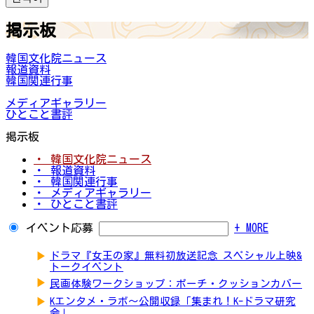
掲示板
韓国文化院ニュース
報道資料
韓国関連行事
メディアギャラリー
ひとこと書評
掲示板
・ 韓国文化院ニュース
・ 報道資料
・ 韓国関連行事
・ メディアギャラリー
・ ひとこと書評
イベント応募
+ MORE
▶
ドラマ『女王の家』無料初放送記念 スペシャル上映&
トークイベント
▶
民画体験ワークショップ：ポーチ・クッションカバー
▶
Kエンタメ・ラボ～公開収録「集まれ！K-ドラマ研究
会」