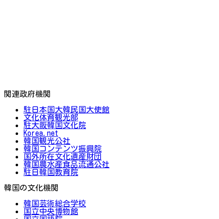
関連政府機関
駐日本国大韓民国大使館
文化体育観光部
駐大阪韓国文化院
Korea.net
韓国観光公社
韓国コンテンツ振興院
国外所在文化遺産財団
韓国農水産食品流通公社
駐日韓国教育院
韓国の文化機関
韓国芸術総合学校
国立中央博物館
国立国語院