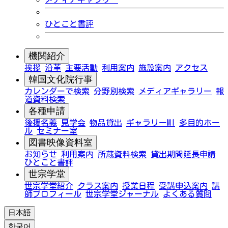
ひとこと書評
機関紹介
挨拶
沿革
主要活動
利用案内
施設案内
アクセス
韓国文化院行事
カレンダーで検索
分野別検索
メディアギャラリー
報
道資料検索
各種申請
後援名義
見学会
物品貸出
ギャラリーMI
多目的ホー
ル
セミナー室
図書映像資料室
お知らせ
利用案内
所蔵資料検索
貸出期間延長申請
ひとこと書評
世宗学堂
世宗学堂紹介
クラス案内
授業日程
受講申込案内
講
師プロフィール
世宗学堂ジャーナル
よくある質問
日本語
한국어