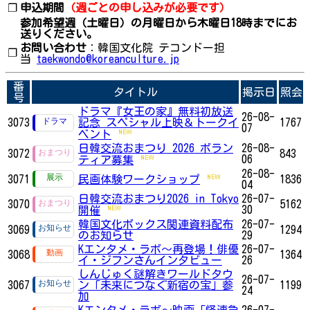
❐
申込期間
（週ごとの申し込みが必要です）
参加希望週（土曜日）の月曜日から木曜日
18時までにお
送りください。
お問い合わせ
：韓国文化院 テコンドー担
❐
当
taekwondo@koreanculture.jp
番
タイトル
掲示日
照会
号
ドラマ『女王の家』無料初放送
26-08-
3073
記念 スペシャル上映＆トークイ
1767
07
ベント
日韓交流おまつり 2026 ボラン
26-08-
3072
843
06
ティア募集
26-08-
3071
民画体験ワークショップ
1836
04
日韓交流おまつり2026 in Tokyo
26-07-
3070
5162
30
開催
韓国文化ボックス関連資料配布
26-07-
3069
1294
のお知らせ
29
Kエンタメ・ラボ～再登場！俳優
26-07-
3068
1364
イ・ジフンさんインタビュー
26
しんじゅく謎解きワールドタウ
26-07-
3067
ン「未来につなぐ新宿の宝」参
1199
24
加
Kエンタメ・ラボ～映画「怪速急
26-07-