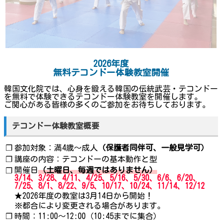
2026年度
無料テコンドー体験教室開催
韓国文化院では、心身を鍛える韓国の伝統武芸・テコンドー
を無料で体験できるテコンドー体験教室を開催します。
ご関心がある皆様の多くのご参加をお待ちしております。
テコンドー体験教室概要
❐
参加対象：満4歳～成人
（保護者同伴可、一般見学可）
❐
講座の内容：テコンドーの基本動作と型
開催日
（土曜日、毎週ではありません）
❐
3/14、3/28、4/11、4/25、5/16、5/30、6/6、6/20、
7/25、8/1、8/22、9/5、10/17、10/24、11/14、12/12
★2026年度の教室は3月14日から開始！
※都合により変更される場合があります。
❐
時間：11:00～12:00（10:45までに集合）