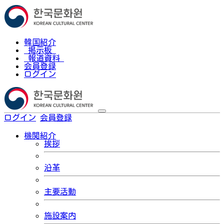
韓国紹介
掲示板
報道資料
会員登録
ログイン
ログイン
会員登録
한국어
機関紹介
挨拶
沿革
主要活動
施設案内