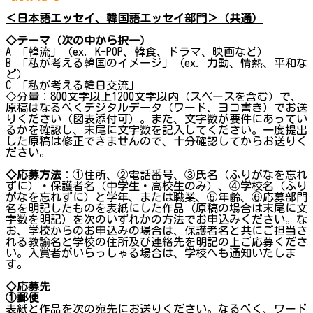
＜日本語エッセイ、韓国語エッセイ部門＞（共通）
◇テーマ（次の中から択一）
A 「韓流」（ex. K-POP、韓食、ドラマ、映画など）
B 「私が考える韓国のイメージ」（ex. 力動、情熱、平和な
ど）
C 「私が考える韓日交流」
◇分量：800文字以上1200文字以内（スペースを含む）で、
原稿はなるべくデジタルデータ（ワード、ヨコ書き）でお送
りください（図表添付可）。また、文字数が要件にあってい
るかを確認し、末尾に文字数を記入してください。一度提出
した原稿は修正できませんので、十分確認してからお送りく
ださい。
◇応募方法
：①住所、②電話番号、③氏名（ふりがなを忘れ
ずに）・保護者名（中学生・高校生のみ）、④学校名（ふり
がなを忘れずに）と学年、または職業、⑤年齢、⑥応募部門
名を明記したものを表紙にした作品（原稿の場合は末尾に文
字数を明記）を次のいずれかの方法でお申込みください。な
お、学校からのお申込みの場合は、保護者名と共にご担当さ
れる教諭名と学校の住所及び連絡先を明記の上ご応募くださ
い。入賞者がいらっしゃる場合は、学校へも通知いたしま
す。
◇応募先
①郵便
表紙と作品を次の宛先にお送りください。なるべく、ワード