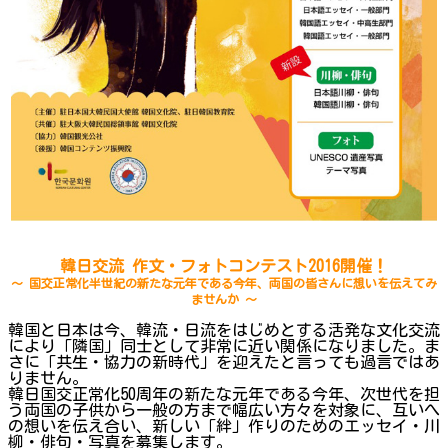
韓日交流 作文・フォトコンテスト2016開催！
～ 国交正常化半世紀の新たな元年である今年、両国の皆さんに想いを伝えてみ
ませんか ～
韓国と日本は今、韓流・日流をはじめとする活発な文化交流
により「隣国」同士として非常に近い関係になりました。ま
さに「共生・協力の新時代」を迎えたと言っても過言ではあ
りません。
韓日国交正常化50周年の新たな元年である今年、次世代を担
う両国の子供から一般の方まで幅広い方々を対象に、互いへ
の想いを伝え合い、新しい「絆」作りのためのエッセイ・川
柳・俳句・写真を募集します。