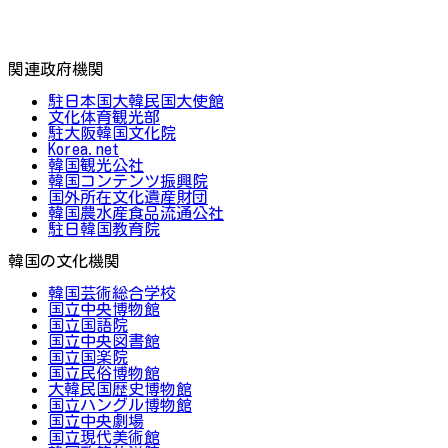
関連政府機関
駐日本国大韓民国大使館
文化体育観光部
駐大阪韓国文化院
Korea.net
韓国観光公社
韓国コンテンツ振興院
国外所在文化遺産財団
韓国農水産食品流通公社
駐日韓国教育院
韓国の文化機関
韓国芸術総合学校
国立中央博物館
国立国語院
国立中央図書館
国立国楽院
国立民俗博物館
大韓民国歴史博物館
国立ハングル博物館
国立中央劇場
国立現代美術館