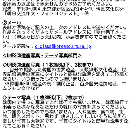
提出物の返却はできませんので予めご了承ください。
宛先：〒160-0004 東京都新宿区四谷4-4-10 韓国文化院8F
「韓日交流作文・フォトコンテスト」 係
②メール
表紙と原稿をご記入の上、次のアドレスにお送りください。
作品を送ってくださったメールアドレスに「受付完了メー
ル」（申込み日から3日以内）が届きますのでご確認くださ
い。
メール応募先：
c-class@koreanculture.jp
＜UNESCO遺産写真・テーマ写真部門＞
◇UNESCO遺産写真（１枚3MB以下、2枚まで）
自分で撮影した韓国の世界遺産、人類無形文化遺産、世
界記録遺産の写真にタイトルと簡単な説明を添えてご応募く
ださい。いつ撮ったものでも構いません。
※韓国UNESCO遺産の例：訓民正音、百済歴史遺跡地区、キ
ムジャン文化など
◇テーマ写真（１枚3MB以下、2枚まで）
韓国内で撮った写真であれば何でも構いません。韓国旅行で
出会った様々なあなただけの韓国の写真を送ってください。
いつ撮影したものでも構いません。人や風景、食べ物、街
並、観光スポット、思わず 噴き出してしまいそうに笑える
楽しい写真も大歓迎です。写真にタイトルと簡単な説明を添
えてご応募ください。