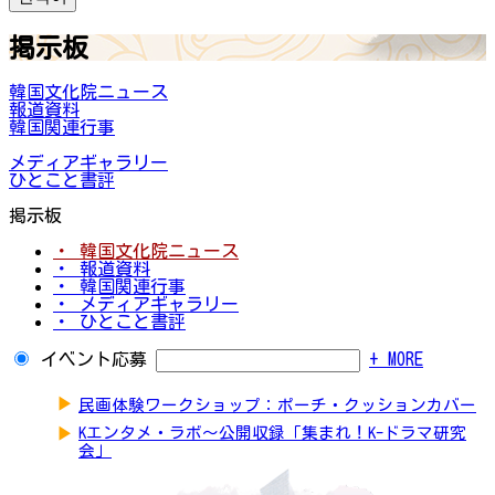
掲示板
韓国文化院ニュース
報道資料
韓国関連行事
メディアギャラリー
ひとこと書評
掲示板
・ 韓国文化院ニュース
・ 報道資料
・ 韓国関連行事
・ メディアギャラリー
・ ひとこと書評
イベント応募
+ MORE
▶
民画体験ワークショップ：ポーチ・クッションカバー
▶
Kエンタメ・ラボ～公開収録「集まれ！K-ドラマ研究
会」