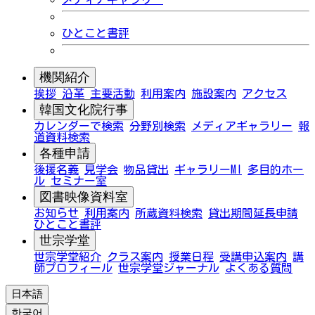
ひとこと書評
機関紹介
挨拶
沿革
主要活動
利用案内
施設案内
アクセス
韓国文化院行事
カレンダーで検索
分野別検索
メディアギャラリー
報
道資料検索
各種申請
後援名義
見学会
物品貸出
ギャラリーMI
多目的ホー
ル
セミナー室
図書映像資料室
お知らせ
利用案内
所蔵資料検索
貸出期間延長申請
ひとこと書評
世宗学堂
世宗学堂紹介
クラス案内
授業日程
受講申込案内
講
師プロフィール
世宗学堂ジャーナル
よくある質問
日本語
한국어