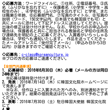
◇応募方法
：ワードファイルに、①住所、②電話番号、③氏
名（ふりがなを忘れずに）・保護者名（小学生・中学生・高
校生のみ）、④学校名（ふりがなを忘れずに）と学年、また
は職業⑤年齢、⑥応募部門名、⑦写真のタイトル、⑧写真の
説明（ワード、150文字以内、日本語でも韓国語でも可）と
共にメールに添付して下記アドレスに送信してください。提
出後の修正は受け付けません。なお、学校からのお申込みの
場合は、保護者名と共にご担当される教諭名と学校の住所及
び連絡先を明記の上ご応募ください。入賞者がいらっしゃる
場合は、学校へも通知いたします。 作品を送ってくださっ
たメールアドレスに「受付完了メール」（申込み日から3日
以内）が届きますのでご確認ください。
◇応募先
：
c-class@koreanculture.jp
※プロの方の応募はご遠慮ください。
【全部門共通事項】
1. 応募締切
：
2016年6月30日（木）必着（メールの方は同日
24時まで）
※応募は随時受け付けます。
2. 発表
：2016年7月14日（木）に韓国文化院ホームページに
て発表します
※なお、佳作以上に入賞された方へのみ、別途通知させて
いただきます。結果の個別発送は行いませんので予めご了承
ください。
3. 表彰
：2016年7月30日（土）駐日韓国大使館 韓国文化院
にて
4.賞