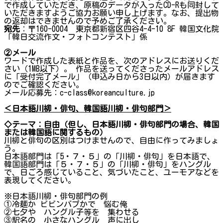
で作成していただき、原稿のデータが入ったCD-Rも同封して
いただきますようご協力お願い申し上げます。なお、提出物
の返却はできませんので予めご了承ください。
宛先
：〒160-0004 東京都新宿区四谷4-4-10 8F 韓国文化院
「韓日交流作文・フォトコンテスト」係
②メール
ワードで作成した表紙と作品を、次のアドレスにお送りくだ
さい（1MB以下）。 作品を送ってくださったメールアドレス
に「受付完了メール」（申込み日から3日以内）が届きます
のでご確認ください。
メール応募先：c-class@koreanculture.jp
＜日本語川柳・俳句、韓国語川柳・俳句部門＞
◇テーマ：自由（但し、日本語川柳・俳句部門の場合、韓国
または韓国語に関するもの）
川柳と俳句の区別はつけませんので、自由に作ってみましょ
う。
日本語部門は「5・７・５」の「川柳・俳句」を日本語で、
韓国語部門は「５・７・５」の「川柳・俳句」をハングル
で、日ごろ感じていること、気づいたこと、ユーモアなどを
表現してください。
※日本語川柳・俳句部門の例
①冷麺か ビビンバプかで 悩む俺
②七夕や ハングル子等を 集わせる
③駅名の 小さなハングル 声に出し