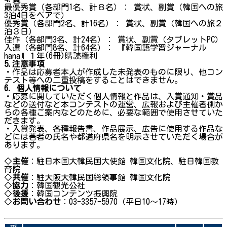
最優秀賞（各部門1名、計８名）： 賞状、副賞（韓国への旅
3泊4日をペアで）
優秀賞（各部門2名、計16名）： 賞状、副賞（韓国への旅２
泊３日）
佳作（各部門3名、計24名）： 賞状、副賞（タブレットPC）
入選（各部門8名、計64名）： 『韓国語学習ジャーナル
hana』１年(6冊)購読権利
5.注意事項
・作品は応募者本人が作成した未発表のものに限り、他コン
テスト等への二重投稿をすることはできません。
6. 個人情報について
・応募に関していただく個人情報と作品は、入賞通知・賞品
などの送付など本コンテストの運営、広報および主催者側か
らの各種ご案内などのために、必要な範囲で使用させていた
だきます。
・入賞発表、各種報告書、作品展示、広告に使用する作品な
どには著者の氏名や都道府県名を明示させていただく場合が
あります。
◇
主催
：駐日本国大韓民国大使館 韓国文化院、駐日韓国教
育院
◇
共催
：駐大阪大韓民国総領事館 韓国文化院
◇
協力
：韓国観光公社
◇
後援
：韓国コンテンツ振興院
◇
お問い合わせ
：03-3357-5970（平日10～17時）