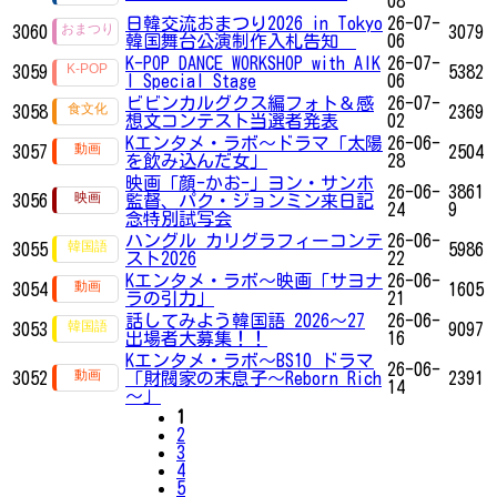
08
日韓交流おまつり2026 in Tokyo
26-07-
3060
3079
韓国舞台公演制作入札告知
06
K-POP DANCE WORKSHOP with AIK
26-07-
3059
5382
I Special Stage
06
ビビンカルグクス編フォト＆感
26-07-
3058
2369
想文コンテスト当選者発表
02
Kエンタメ・ラボ～ドラマ「太陽
26-06-
3057
2504
を飲み込んだ女」
28
映画「顔-かお-」ヨン・サンホ
26-06-
3861
3056
監督、パク・ジョンミン来日記
24
9
念特別試写会
ハングル カリグラフィーコンテ
26-06-
3055
5986
スト2026
22
Kエンタメ・ラボ～映画「サヨナ
26-06-
3054
1605
ラの引力」
21
話してみよう韓国語 2026～27
26-06-
3053
9097
出場者大募集！！
16
Kエンタメ・ラボ～BS10 ドラマ
26-06-
3052
「財閥家の末息子～Reborn Rich
2391
14
～」
1
2
3
4
5