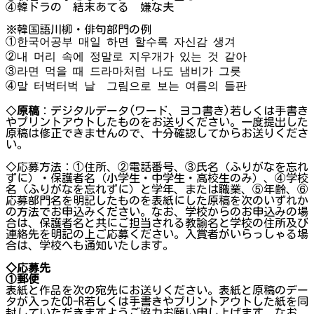
④韓ドラの 結末あてる 嫌な夫
※韓国語川柳・俳句部門の例
①한국어공부 매일 하면 할수록 자신감 생겨
②내 머리 속에 정말로 지우개가 있는 것 같아
③라면 먹을 때 드라마처럼 나도 냄비가 그릇
④말 터벅터벅 날 그림으로 보는 여름의 들판
◇
原稿
：デジタルデータ(ワード、ヨコ書き)若しくは手書き
やプリントアウトしたものをお送りください。一度提出した
原稿は修正できませんので、十分確認してからお送りくださ
い。
◇応募方法：①住所、②電話番号、③氏名（ふりがなを忘れ
ずに）・保護者名（小学生・中学生・高校生のみ）、④学校
名（ふりがなを忘れずに）と学年、または職業、⑤年齢、⑥
応募部門名を明記したものを表紙にした原稿を次のいずれか
の方法でお申込みください。なお、学校からのお申込みの場
合は、保護者名と共にご担当される教諭名と学校の住所及び
連絡先を明記の上ご応募ください。入賞者がいらっしゃる場
合は、学校へも通知いたします。
◇応募先
①郵便
表紙と作品を次の宛先にお送りください。表紙と原稿のデー
タが入ったCD-R若しくは手書きやプリントアウトした紙を同
封していただきますようご協力お願い申し上げます。なお、