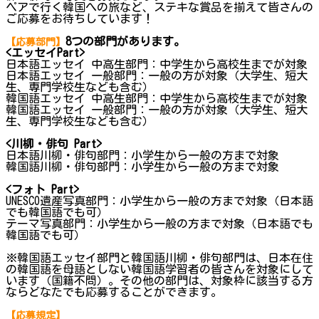
ペアで行く韓国への旅など、ステキな賞品を揃えて皆さんの
ご応募をお待ちしています！
8つの部門があります。
【応募部門】
<エッセイPart>
日本語エッセイ 中高生部門：中学生から高校生までが対象
日本語エッセイ 一般部門：一般の方が対象（大学生、短大
生、専門学校生なども含む）
韓国語エッセイ 中高生部門：中学生から高校生までが対象
韓国語エッセイ 一般部門：一般の方が対象（大学生、短大
生、専門学校生なども含む）
<川柳・俳句 Part>
日本語川柳・俳句部門：小学生から一般の方まで対象
韓国語川柳・俳句部門：小学生から一般の方まで対象
<フォト Part>
UNESCO遺産写真部門：小学生から一般の方まで対象（日本語
でも韓国語でも可）
テーマ写真部門：小学生から一般の方まで対象（日本語でも
韓国語でも可）
※韓国語エッセイ部門と韓国語川柳・俳句部門は、日本在住
の韓国語を母語としない韓国語学習者の皆さんを対象にして
います（国籍不問）。その他の部門は、対象枠に該当する方
ならどなたでも応募することができます。
【応募規定】