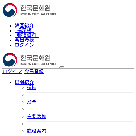
韓国紹介
掲示板
報道資料
会員登録
ログイン
ログイン
会員登録
한국어
機関紹介
挨拶
沿革
主要活動
施設案内