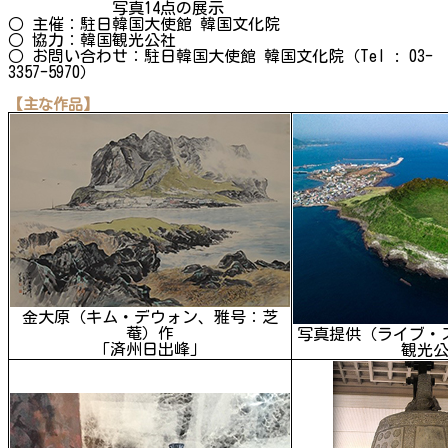
写真14点の展示
○ 主催：駐日韓国大使館 韓国文化院
○ 協力：韓国観光公社
○ お問い合わせ：駐日韓国大使館 韓国文化院（Tel : 03-
3357-5970）
【主な作品】
金大原（キム・デウォン、雅号：芝
菴）作
写真提供（ライブ・
「済州日出峰」
観光