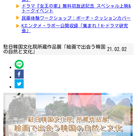
▶
ドラマ『女王の家』無料初放送記念 スペシャル上映&
トークイベント
▶
民画体験ワークショップ：ポーチ・クッションカバー
▶
Kエンタメ・ラボ～公開収録「集まれ！K-ドラマ研究
会」
駐日韓国文化院所蔵作品展「絵画で出会う韓国
21.02.02
の自然と文化」