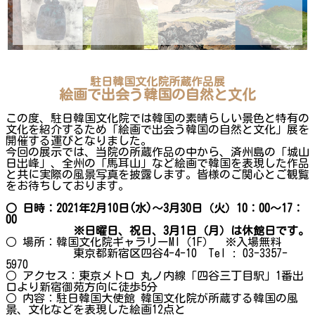
駐日韓国文化院所蔵作品展
絵画で出会う韓国の自然と文化
この度、駐日韓国文化院では韓国の素晴らしい景色と特有の
文化を紹介するため「絵画で出会う韓国の自然と文化」展を
開催する運びとなりました。
今回の展示では、当院の所蔵作品の中から、済州島の「城山
日出峰」、全州の「馬耳山」など絵画で韓国を表現した作品
と共に実際の風景写真を披露します。皆様のご関心とご観覧
をお待ちしております。
○ 日時：2021年2月10日(水)～3月30日（火）10：00～17：
00
※日曜日、祝日、3月1日（月）は休館日です。
○ 場所：韓国文化院ギャラリーMI（1F） ※入場無料
東京都新宿区四谷4-4-10 Tel : 03-3357-
5970
○ アクセス：東京メトロ 丸ノ内線「四谷三丁目駅」1番出
口より新宿御苑方向に徒歩5分
○ 内容：駐日韓国大使館 韓国文化院が所蔵する韓国の風
景、文化などを表現した絵画12点と