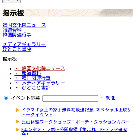
掲示板
韓国文化院ニュース
報道資料
韓国関連行事
メディアギャラリー
ひとこと書評
掲示板
・ 韓国文化院ニュース
・ 報道資料
・ 韓国関連行事
・ メディアギャラリー
・ ひとこと書評
イベント応募
+ MORE
▶
ドラマ『女王の家』無料初放送記念 スペシャル上映&
トークイベント
▶
民画体験ワークショップ：ポーチ・クッションカバー
▶
Kエンタメ・ラボ～公開収録「集まれ！K-ドラマ研究
会」