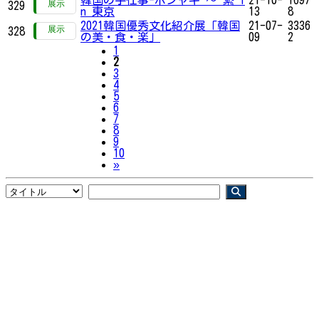
329
n 東京
13
8
2021韓国優秀文化紹介展「韓国
21-07-
3336
328
の美・食・楽」
09
2
1
2
3
4
5
6
7
8
9
10
Next
»