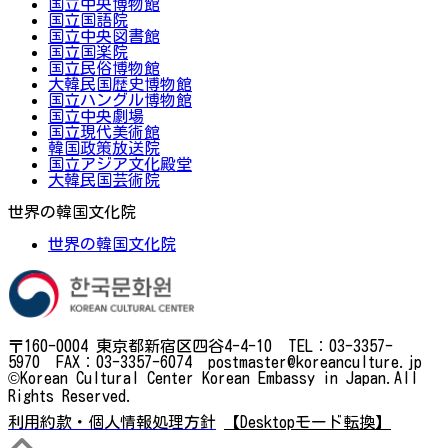
国立中央博物館
国立国語院
国立中央図書館
国立国楽院
国立民俗博物館
大韓民国歴史博物館
国立ハングル博物館
国立中央劇場
国立現代美術館
韓国政策放送院
国立アジア文化殿堂
大韓民国芸術院
世界の韓国文化院
世界の韓国文化院
〒160-0004 東京都新宿区四谷4-4-10 TEL：03-3357-
5970 FAX：03-3357-6074 postmaster@koreanculture.jp
©Korean Cultural Center Korean Embassy in Japan.All
Rights Reserved.
利用約款・個人情報処理方針
【Desktopモード転換】