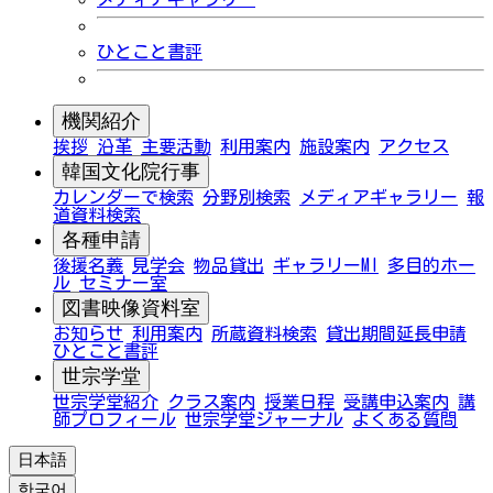
ひとこと書評
機関紹介
挨拶
沿革
主要活動
利用案内
施設案内
アクセス
韓国文化院行事
カレンダーで検索
分野別検索
メディアギャラリー
報
道資料検索
各種申請
後援名義
見学会
物品貸出
ギャラリーMI
多目的ホー
ル
セミナー室
図書映像資料室
お知らせ
利用案内
所蔵資料検索
貸出期間延長申請
ひとこと書評
世宗学堂
世宗学堂紹介
クラス案内
授業日程
受講申込案内
講
師プロフィール
世宗学堂ジャーナル
よくある質問
日本語
한국어