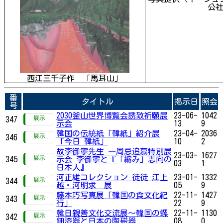
公
西江三千子作 「馬耳山」
番
タイトル
掲示日
照会
号
2030釜山世界博覧会誘致祈願展
23-06-
1042
347
示会
13
9
韓国の伝統紙「韓紙」紹介展
23-04-
2036
346
「今日 韓紙」
10
2
故李御寧先生 一周忌追慕特別展
23-03-
1627
345
示会 李御寧と『「縮み」志向の
03
1
日本人』
河正雄コレクション 徒徒 江上
23-01-
1332
344
越・河明求 展
05
9
藤本巧写真展「韓国の食文化紀
22-11-
1427
343
行」
22
9
韓日親善文化交流展～韓国の螺
22-11-
1130
342
鈿漆器と日本の陶磁器
08
0