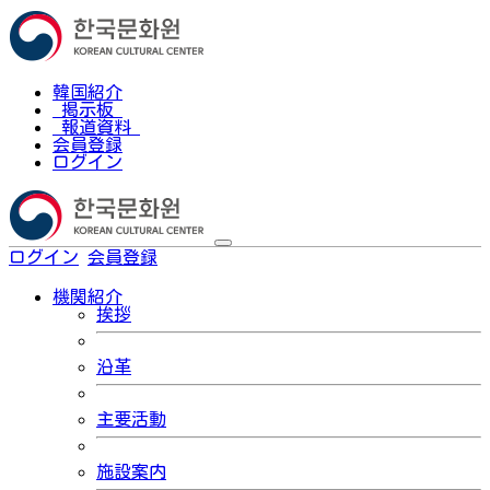
韓国紹介
掲示板
報道資料
会員登録
ログイン
ログイン
会員登録
한국어
機関紹介
挨拶
沿革
主要活動
施設案内