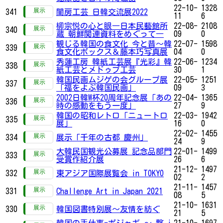
22-10-
1328
341
閨房工芸 日韓交流展2022
11
6
柳宗悦の心と眼―日本民藝館所
22-08-
2108
340
蔵 朝鮮関連資料をめぐって―
09
0
観じる韓国の食文化 今と昔～韓
22-07-
1598
339
食文化ボックス＆藤本巧写真展
04
0
秀蓮工房 韓紙工芸展『光彩』韓
22-06-
1234
338
紙工芸とメドゥプ工芸
30
1
韓国民画ムジゲの会グループ展
22-05-
1251
337
「福をよぶ韓国民画」
09
3
2002日韓W杯20周年記念展「あの
22-04-
1365
336
時の感動をもう一度」
27
9
韓国の昭和レトロ「ニュートロ
22-03-
1942
335
展」
16
0
22-02-
1455
334
展示「千年の古都 慶州」
24
9
大韓民国観光公募展 記念品部門
22-01-
1499
333
受賞作紹介展
26
6
21-12-
1497
332
東アジア国際展覧会 in TOKYO
02
2
21-11-
1457
331
Challenge Art in Japan 2021
08
5
21-10-
1631
330
韓国図書特別展～友情を紡ぐ
21
5
韓国の手仕事-ポジャギ ～ 繋 i
21-10-
1697