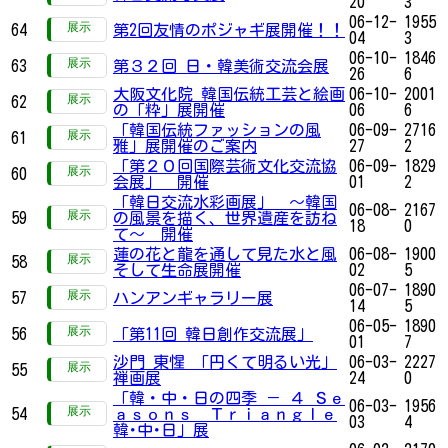
20
3
06-12-
1955
64
第2回友情のポジャギ展開催！！
04
3
06-10-
1846
63
第３２回 日・韓美術交流会展
26
6
大阪文化院 韓国伝統工芸と絵画
06-10-
2001
62
の「粋」展開催
06
6
「韓国伝統ファッションの風
06-09-
2716
61
雅」展開催のご案内
27
2
「第２０回国際芸術文化交流協
06-09-
1829
60
会展」 開催
01
2
「韓日交流水彩画展」 ～韓国
06-08-
2167
59
の風景を描く、世界遺産を訪ね
18
0
て～ 開催
蓮の花と龍を通して見た水と風
06-08-
1900
58
そして生命展開催
02
5
06-07-
1890
57
ハンアンギャラリー展
14
5
06-05-
1890
56
「第11回 韓日創作交流展」
01
7
沙門 東惺 「円くて明るい光」
06-03-
2227
55
禅画展
24
0
「韓・中・日の四季 － ４ Ｓｅ
06-03-
1956
54
ａｓｏｎｓ Ｔｒｉａｎｇｌｅ
03
4
韓･中･日」展