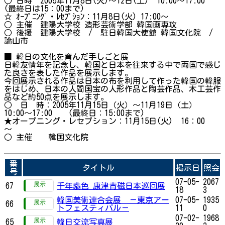
○ 日時 2005年11月8日(火)～12日(土) 10:00～17:00
(最終日は15：00まで)
☆ ｵｰﾌﾟﾆﾝｸﾞ・ﾚｾﾌﾟｼｮﾝ：11月8日(火) 17:00～
○ 主催 建陽大学校 造形芸術学部 韓国画専攻
○ 後援 建陽大学校 / 駐日韓国大使館 韓国文化院 /
論山市
■ 韓日の文化を育んだ手しごと展
日韓友情年を記念し、韓国と日本を往来する中で両国で感じ
た良さを表した作品を展示します。
今回展示される作品は日本の布を利用して作った韓国の韓服
をはじめ、日本の人間国宝の人形作品と陶芸作品、木工芸作
品など約50点を展示します。
○ 日 時：2005年11月15日（火）～11月19日（土）
10:00～17:00 (最終日：15:00まで)
★オープニング・レセプション：11月15日(火) 16：00
～
○ 主催 韓国文化院
番
タイトル
掲示日
照会
号
07-05-
2067
67
千年翡色 康津青磁日本巡回展
18
3
韓国美術連合会展 －東京アー
07-05-
1935
66
トフェスティバル－
11
0
07-02-
1968
65
韓日交流写真展