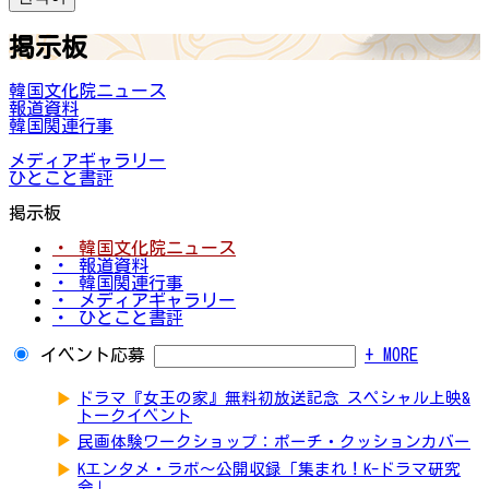
掲示板
韓国文化院ニュース
報道資料
韓国関連行事
メディアギャラリー
ひとこと書評
掲示板
・ 韓国文化院ニュース
・ 報道資料
・ 韓国関連行事
・ メディアギャラリー
・ ひとこと書評
イベント応募
+ MORE
▶
ドラマ『女王の家』無料初放送記念 スペシャル上映&
トークイベント
▶
民画体験ワークショップ：ポーチ・クッションカバー
▶
Kエンタメ・ラボ～公開収録「集まれ！K-ドラマ研究
会」