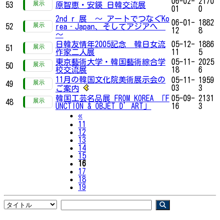
06-02-
2170
53
原智恵・安鍈 日韓交流展
01
0
2nd r 展 ～ アートでつなぐKo
06-01-
1882
52
rea‐Japan、そしてアジアへ
12
8
～
日韓友情年2005記念 韓日女流
05-12-
1886
51
作家二人展
11
5
東京藝術大学・韓国藝術綜合学
05-11-
2025
50
校交流展
18
6
11月の韓国文化院美術展示会の
05-11-
1959
49
03
3
ご案内
韓国工芸名品展 FROM KOREA 「F
05-09-
2131
48
UNCTION & OBJET D’ART」
16
3
Previous
«
11
12
13
14
15
16
17
18
19