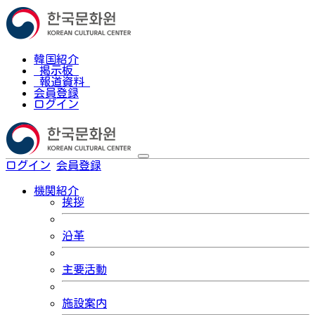
韓国紹介
掲示板
報道資料
会員登録
ログイン
ログイン
会員登録
한국어
機関紹介
挨拶
沿革
主要活動
施設案内