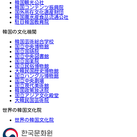
韓国観光公社
韓国コンテンツ振興院
国外所在文化遺産財団
韓国農水産食品流通公社
駐日韓国教育院
韓国の文化機関
韓国芸術総合学校
国立中央博物館
国立国語院
国立中央図書館
国立国楽院
国立民俗博物館
大韓民国歴史博物館
国立ハングル博物館
国立中央劇場
国立現代美術館
韓国政策放送院
国立アジア文化殿堂
大韓民国芸術院
世界の韓国文化院
世界の韓国文化院