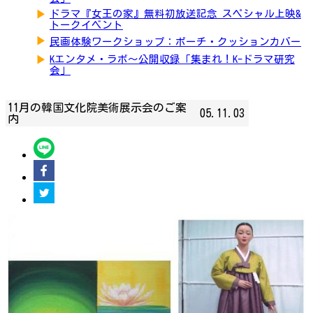
▶
ドラマ『女王の家』無料初放送記念 スペシャル上映&
トークイベント
▶
民画体験ワークショップ：ポーチ・クッションカバー
▶
Kエンタメ・ラボ～公開収録「集まれ！K-ドラマ研究
会」
11月の韓国文化院美術展示会のご案
05.11.03
内