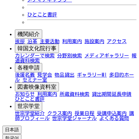
ひとこと書評
機関紹介
挨拶
沿革
主要活動
利用案内
施設案内
アクセス
韓国文化院行事
カレンダーで検索
分野別検索
メディアギャラリー
報
道資料検索
各種申請
後援名義
見学会
物品貸出
ギャラリーMI
多目的ホー
ル
セミナー室
図書映像資料室
お知らせ
利用案内
所蔵資料検索
貸出期間延長申請
ひとこと書評
世宗学堂
世宗学堂紹介
クラス案内
授業日程
受講申込案内
講
師プロフィール
世宗学堂ジャーナル
よくある質問
日本語
한국어