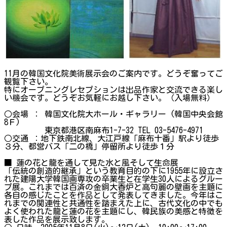
11月の韓国文化院美術展示会のご案内です。どうぞ奮ってご
観覧下さい。
特にオープニングレセプションは出品作家と交流できる楽し
い機会です。どうぞお気軽にお越し下さい。（入場無料）
○会場 ： 韓国文化院大ホール・ギャラリー (韓国中央会館
8Ｆ)
東京都港区南麻布1-7-32 TEL 03-5476-4971
○交通 ：地下鉄南北線、大江戸線「麻布十番」駅より徒歩
３分、都営バス「二の橋」停留所より徒歩１分
■ 蓮の花と龍を通して見た水と風そして生命展
「伝統の創造的継承」という教育目的の下に1955年に設立さ
れた建陽大学韓国画専攻の卒業生と在学生30人によるグルー
プ展。これまでは百済の金銅大香炉と高句麗の壁画を主題に
各自の感じたことを作品として発表してきました。今年はこ
れまでの関連性と共通性を踏まえた上に、古代文化の中でも
よく使われた龍と蓮の花を主題にし、韓民族の美感と特徴を
表した作品を展示致します。