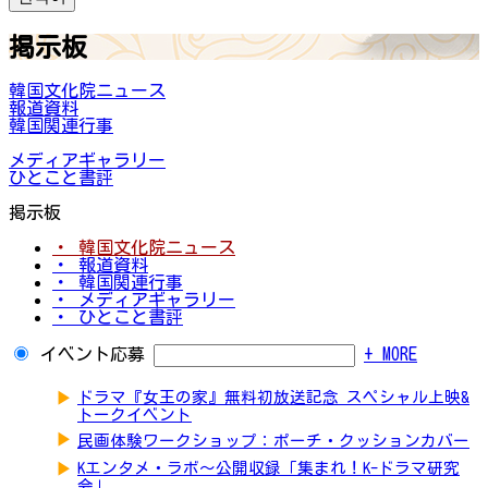
掲示板
韓国文化院ニュース
報道資料
韓国関連行事
メディアギャラリー
ひとこと書評
掲示板
・ 韓国文化院ニュース
・ 報道資料
・ 韓国関連行事
・ メディアギャラリー
・ ひとこと書評
イベント応募
+ MORE
▶
ドラマ『女王の家』無料初放送記念 スペシャル上映&
トークイベント
▶
民画体験ワークショップ：ポーチ・クッションカバー
▶
Kエンタメ・ラボ～公開収録「集まれ！K-ドラマ研究
会」