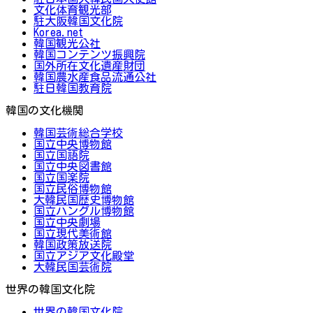
文化体育観光部
駐大阪韓国文化院
Korea.net
韓国観光公社
韓国コンテンツ振興院
国外所在文化遺産財団
韓国農水産食品流通公社
駐日韓国教育院
韓国の文化機関
韓国芸術総合学校
国立中央博物館
国立国語院
国立中央図書館
国立国楽院
国立民俗博物館
大韓民国歴史博物館
国立ハングル博物館
国立中央劇場
国立現代美術館
韓国政策放送院
国立アジア文化殿堂
大韓民国芸術院
世界の韓国文化院
世界の韓国文化院