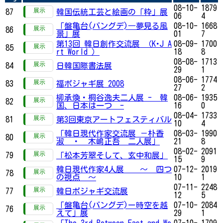
08-10-
1879
87
韓国伝統工芸と絵画の「粋」展
06
4
「盤亀台(バングデ)―夢見る風
08-10-
1668
86
景」展
01
7
第13回 韓日創作交流展 （K･J A
08-09-
1700
85
rt World ）
18
8
08-08-
1713
84
日韓国際書法展
29
1
08-06-
1774
83
福ポジャギ展 2008
27
2
柳承煥・桐谷逸夫二人展 - 韓
08-06-
1935
82
国、日本は一つ -
16
0
08-04-
1733
81
第3回東京アートフェスティバル
10
4
「韓日現代作家交流展 －朴香
08-03-
1990
80
淑 ・ 木嶋正吾 二人展」
21
8
08-02-
2091
79
「松本芳翠そして、玄中和展」
15
9
韓日現代作家4人展 ～ 四つ
07-12-
2019
78
の視点 ～
10
1
07-11-
2248
77
韓日ポジャギ交流展
12
5
「盤亀台(バングデ)ー時空を越
07-10-
2084
76
えて」展
29
1
「The 3rd Between East and We
07-10-
1709