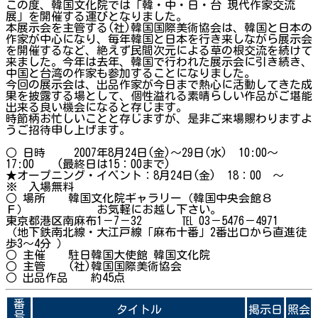
この度、韓国文化院では「韓・中・日・台 現代作家交流
展」を開催する運びとなりました。
本展示会を主管する(社)韓国国際美術協会は、韓国と日本の
作家が中心になり、毎年韓国と日本を行き来しながら展示会
を開催するなど、絶えず民間次元による草の根交流を続けて
来ました。今年は去年、韓国で行われた展示会に引き続き、
中国と台湾の作家も参加することになりました。
今回の展示会は、出品作家が今日まで熱心に活動してきた成
果を披露する場として、個性溢れる素晴らしい作品がご堪能
出来る良い機会になると存じます。
時節柄お忙しいことと存じますが、是非ご来場賜わりますよ
うご招待申し上げます。
○ 日時 2007年8月24日(金)～29日(水) 10:00～
17:00 (最終日は15：00まで)
★オープニング・イベント：8月24日(金) 18：00 ～
※ 入場無料
○ 場所 韓国文化院ギャラリー（韓国中央会館８
Ｆ） お気軽にお越し下さい。
東京都港区南麻布1－7－32 ℡ 03－5476－4971
（地下鉄南北線・大江戸線「麻布十番」2番出口から直進徒
歩3～4分 ）
○ 主催 駐日韓国大使館 韓国文化院
○ 主管 (社)韓国国際美術協会
○ 出品作品 約45点
番
タイトル
掲示日
照会
号