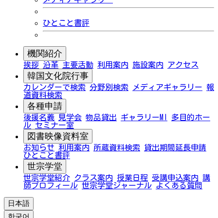
ひとこと書評
機関紹介
挨拶
沿革
主要活動
利用案内
施設案内
アクセス
韓国文化院行事
カレンダーで検索
分野別検索
メディアギャラリー
報
道資料検索
各種申請
後援名義
見学会
物品貸出
ギャラリーMI
多目的ホー
ル
セミナー室
図書映像資料室
お知らせ
利用案内
所蔵資料検索
貸出期間延長申請
ひとこと書評
世宗学堂
世宗学堂紹介
クラス案内
授業日程
受講申込案内
講
師プロフィール
世宗学堂ジャーナル
よくある質問
日本語
한국어