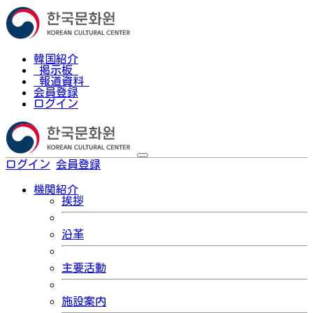
韓国紹介
掲示板
報道資料
会員登録
ログイン
ログイン
会員登録
한국어
機関紹介
挨拶
沿革
主要活動
施設案内