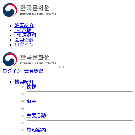
韓国紹介
掲示板
報道資料
会員登録
ログイン
ログイン
会員登録
한국어
機関紹介
挨拶
沿革
主要活動
施設案内