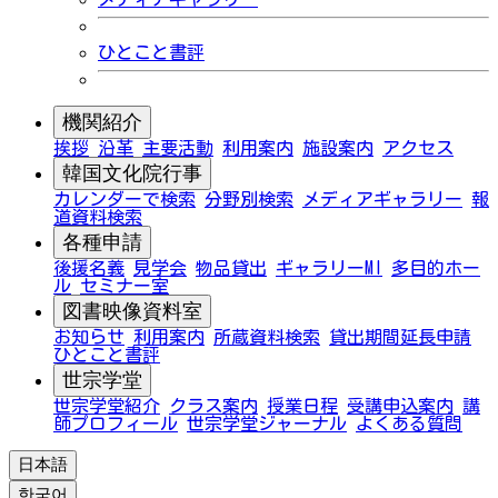
ひとこと書評
機関紹介
挨拶
沿革
主要活動
利用案内
施設案内
アクセス
韓国文化院行事
カレンダーで検索
分野別検索
メディアギャラリー
報
道資料検索
各種申請
後援名義
見学会
物品貸出
ギャラリーMI
多目的ホー
ル
セミナー室
図書映像資料室
お知らせ
利用案内
所蔵資料検索
貸出期間延長申請
ひとこと書評
世宗学堂
世宗学堂紹介
クラス案内
授業日程
受講申込案内
講
師プロフィール
世宗学堂ジャーナル
よくある質問
日本語
한국어