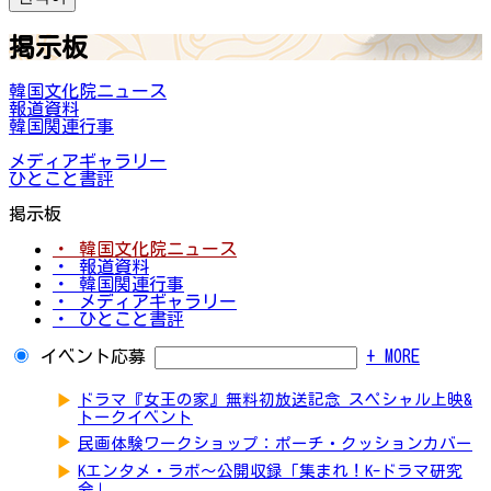
掲示板
韓国文化院ニュース
報道資料
韓国関連行事
メディアギャラリー
ひとこと書評
掲示板
・ 韓国文化院ニュース
・ 報道資料
・ 韓国関連行事
・ メディアギャラリー
・ ひとこと書評
イベント応募
+ MORE
▶
ドラマ『女王の家』無料初放送記念 スペシャル上映&
トークイベント
▶
民画体験ワークショップ：ポーチ・クッションカバー
▶
Kエンタメ・ラボ～公開収録「集まれ！K-ドラマ研究
会」