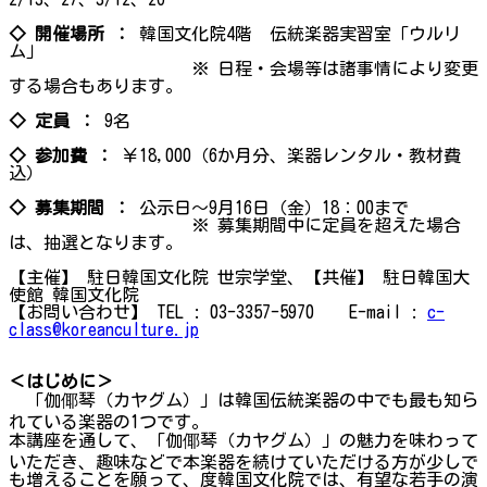
◇ 開催場所 ：
韓国文化院4階 伝統楽器実習室「ウルリ
ム」
※ 日程・会場等は諸事情により変更
する場合もあります。
◇ 定員 ：
9名
◇ 参加費 ：
￥18,000（6か月分、楽器レンタル・教材費
込）
◇ 募集期間 ：
公示日～9月16日（金）18：00まで
※ 募集期間中に定員を超えた場合
は、抽選となります。
【主催】 駐日韓国文化院 世宗学堂、【共催】 駐日韓国大
使館 韓国文化院
【お問い合わせ】 TEL : 03-3357-5970 E-mail :
c-
class@koreanculture.jp
＜はじめに＞
「伽倻琴（カヤグム）」は韓国伝統楽器の中でも最も知ら
れている楽器の1つです。
本講座を通して、「伽倻琴（カヤグム）」の魅力を味わって
いただき、趣味などで本楽器を続けていただける方が少しで
も増えることを願って、度韓国文化院では、有望な若手の演