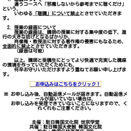
違うコースへ「邪魔しないから参考までに聴くだけ」
という、
いわゆる
「聴講」について禁止
とさせていただきま
す。
2. 授業の録画について
授業の録画は、
講師の授業に対する集中度の低下、進
行の大きな妨げとなるばかりか、
肖像権・教授法に対する著作権の侵害にもなるため、
全面的に禁止
とさせていただきます。
（録音は可能）
以上、講師と受講生にとってより快適で充実した講座
の環境を作っていただくためにも、
何卒お守りいただけますよう重ねてお願い申し上げま
す。
お申込みはこちらをクリック！
※ お申し込み後、自動返信メールが届きます。自動返信メ
ールが届いていない場合は、
お申し込みを受理できていないことになりますので、く
れぐれもご注意ください。
主催：駐日韓国文化院 世宗学堂
共催：駐日韓国大使館 韓国文化院