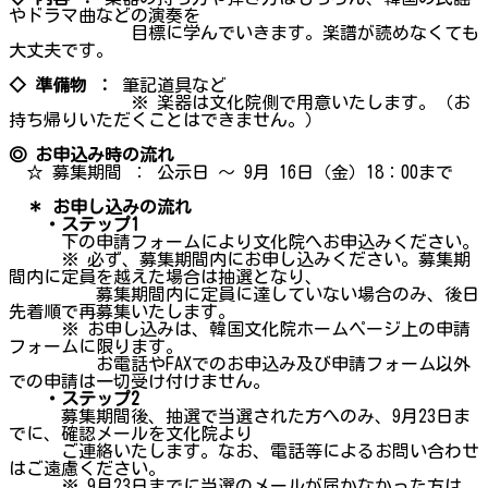
やドラマ曲などの演奏を
目標に学んでいきます。楽譜が読めなくても
大丈夫です。
◇ 準備物 ：
筆記道具など
※ 楽器は文化院側で用意いたします。（お
持ち帰りいただくことはできません。）
◎ お申込み時の流れ
☆ 募集期間 ： 公示日 ～ 9月 16日（金）18：00まで
＊ お申し込みの流れ
・ステップ1
下の申請フォームにより文化院へお申込みください。
※ 必ず、募集期間内にお申し込みください。募集期
間内に定員を越えた場合は抽選となり、
募集期間内に定員に達していない場合のみ、後日
先着順で再募集いたします。
※ お申し込みは、韓国文化院ホームページ上の申請
フォームに限ります。
お電話やFAXでのお申込み及び申請フォーム以外
での申請は一切受け付けません。
・ステップ2
募集期間後、抽選で当選された方へのみ、9月23日ま
でに、確認メールを文化院より
ご連絡いたします。なお、電話等によるお問い合わせ
はご遠慮ください。
※ 9月23日までに当選のメールが届かなかった方は、