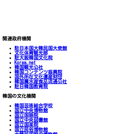
関連政府機関
駐日本国大韓民国大使館
文化体育観光部
駐大阪韓国文化院
Korea.net
韓国観光公社
韓国コンテンツ振興院
国外所在文化遺産財団
韓国農水産食品流通公社
駐日韓国教育院
韓国の文化機関
韓国芸術総合学校
国立中央博物館
国立国語院
国立中央図書館
国立国楽院
国立民俗博物館