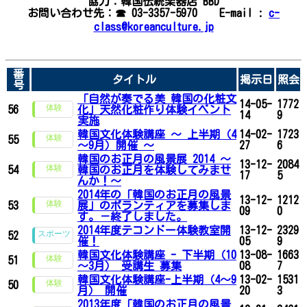
協力：韓国伝統楽器店 BBD
お問い合わせ先：☎ 03-3357-5970 E-mail :
c-
class@koreanculture.jp
番
タイトル
掲示日
照会
号
「自然が奏でる美 韓国の化粧文
14-05-
1772
56
化」天然化粧作り体験イベント
14
9
実施
韓国文化体験講座 ～ 上半期（4
14-02-
1723
55
～9月）開催 ～
27
6
韓国のお正月の風景展 2014 ～
13-12-
2084
54
韓国のお正月を体験してみませ
17
5
んか！～
2014年の「韓国のお正月の風景
13-12-
1212
53
展」のボランティアを募集しま
09
0
す。－終了しました。
2014年度テコンドー体験教室開
13-12-
2329
52
催！
05
9
韓国文化体験講座 - 下半期（10
13-08-
1663
51
～3月） 受講生 募集
08
7
韓国文化体験講座-上半期（4～9
13-02-
1531
50
月） 開催
20
3
2013年度「韓国のお正月の風景