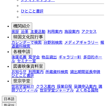
ひとこと書評
機関紹介
挨拶
沿革
主要活動
利用案内
施設案内
アクセス
韓国文化院行事
カレンダーで検索
分野別検索
メディアギャラリー
報
道資料検索
各種申請
後援名義
見学会
物品貸出
ギャラリーMI
多目的ホー
ル
セミナー室
図書映像資料室
お知らせ
利用案内
所蔵資料検索
貸出期間延長申請
ひとこと書評
世宗学堂
世宗学堂紹介
クラス案内
授業日程
受講申込案内
講
師プロフィール
世宗学堂ジャーナル
よくある質問
日本語
한국어