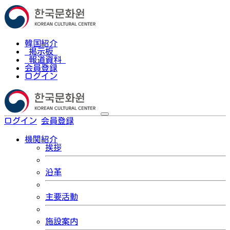
韓国紹介
掲示板
報道資料
会員登録
ログイン
ログイン
会員登録
한국어
機関紹介
挨拶
沿革
主要活動
施設案内