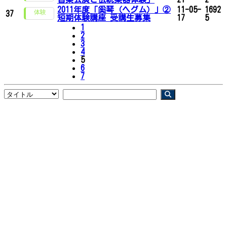
2011年度「奚琴（ヘグム）」②
11-05-
1692
37
短期体験講座 受講生募集
17
5
1
2
3
4
5
6
7