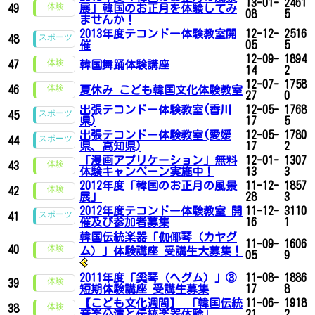
13-01-
2461
49
展」韓国のお正月を体験してみ
08
5
ませんか！
2013年度テコンドー体験教室開
12-12-
2516
48
催
05
5
12-09-
1894
47
韓国舞踊体験講座
14
2
12-07-
1758
46
夏休み こども韓国文化体験教室
27
0
出張テコンドー体験教室(香川
12-05-
1768
45
県)
17
5
出張テコンドー体験教室(愛媛
12-05-
1780
44
県、高知県)
17
2
「漫画アプリケーション」無料
12-01-
1307
43
体験キャンペーン実施中！
13
3
2012年度「韓国のお正月の風景
11-12-
1857
42
展」
28
3
2012年度テコンドー体験教室 開
11-12-
3110
41
催及び参加者募集
16
1
韓国伝統楽器「伽倻琴（カヤグ
11-09-
1606
40
ム）」体験講座 受講生大募集！
05
9
2011年度「奚琴（ヘグム）」③
11-08-
1886
39
短期体験講座 受講生募集
17
8
【こども文化週間】 「韓国伝統
11-06-
1918
38
音楽公演と伝統楽器体験」
21
2