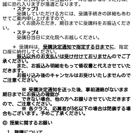
誠に恐れ入りますが落選となります。
・ステップ3
受講していただける方には、受講手続きの詳細もあわ
せてご案内申し上げますので、
よくお読みただき、期日までに受講料をお振込くださ
い。
・ステップ4
受講日当日に文化院へお越しください。
＊ 受講料は、
受講決定通知で指定する日までに
、指定
口座に納付してください。
振込以外の
お支払いは受け付けておりません
のでご了
承ください。
また、お振込み明細をもって領収書と代えさせていた
だきます。
お振り込み後のキャンセルはお受けいたしませんので
ご注意ください。
※ 受講決定通知を送った後、事前連絡がないまま
期日までにお振込の確認が
できない場合、他の方へお譲りさせていただきます
ので、ご注意ください。
※ 各クラス、応募者が5名以下の場合は閉鎖する場
合もございます。予めご了承ください。
◎ 授業に関するお願い
1. 聴講について