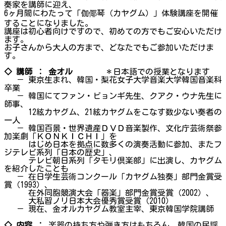
奏家を講師に迎え、
6ヶ月間にわたって「伽倻琴（カヤグム）」体験講座を開催
することになりました。
講座は初心者向けですので、初めての方でもご安心いただけ
ます。
お子さんから大人の方まで、どなたでもご参加いただけま
す。
◇ 講師 ： 金オル
＊日本語での授業となります
－ 東京生まれ、韓国・梨花女子大学音楽大学韓国音楽科
卒業
－ 韓国にてファン・ビョンギ先生、クアク・ウナ先生に
師事、
12絃カヤグム、21絃カヤグムをこなす数少ない奏者の
一人
－ 韓国百景・世界遺産ＤＶＤ音楽製作、文化庁芸術祭参
加楽劇「ＫＯＮＫＩＣＨＩ」を
はじめ日本を拠点に数多くの演奏活動に参加、またフ
ジテレビ系列「日本の歴史」、
テレビ朝日系列「タモリ倶楽部」に出演し、カヤグム
を紹介したことも
－ 在日学生芸術コンクール「カヤグム独奏」部門金賞受
賞（1993）、
在外同胞競演大会「器楽」部門金賞受賞（2002）、
大私習ノリ日本大会優秀賞受賞（2010）
－ 現在、金オルカヤグム教室主宰、東京韓国学院講師
◇ 内容 ：
楽器の持ち方や弾き方はもちろん、韓国の民謡