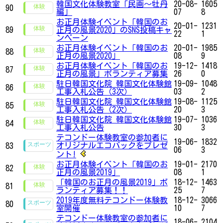
韓国文化体験教室「民画〜牡丹
20-08-
1605
90
編」
07
8
お正月体験イベント「韓国のお
20-01-
1231
89
正月の風景2020」のSNS投稿キャ
22
1
ンペーン
お正月体験イベント「韓国のお
20-01-
1985
88
正月の風景2020」
08
9
お正月体験イベント「韓国のお
19-12-
1418
87
正月の風景」ボランティア募集
26
0
駐日韓国文化院 韓国文化体験館
19-09-
1048
86
工事入札公告（3次）
03
2
駐日韓国文化院 韓国文化体験館
19-08-
1125
85
工事入札公告（2次）
20
3
駐日韓国文化院 韓国文化体験館
19-07-
1036
84
工事入札公告
30
3
テコンドー体験教室の参加者に
19-06-
1832
オリジナルエコバックをプレゼ
83
06
3
ント!
お正月体験イベント「韓国のお
19-01-
2170
82
正月の風景2019」
08
1
「韓国のお正月の風景2019」ボ
18-12-
1463
81
ランティア募集！！
25
7
2019年度無料テコンドー体験教
18-12-
3066
80
室開催
10
7
テコンドー体験教室の参加者に
18-06-
2104