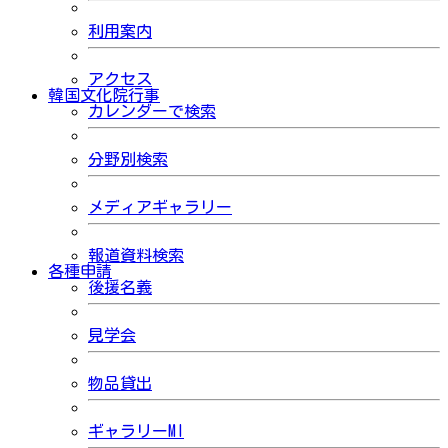
利用案内
アクセス
韓国文化院行事
カレンダーで検索
分野別検索
メディアギャラリー
報道資料検索
各種申請
後援名義
見学会
物品貸出
ギャラリーMI