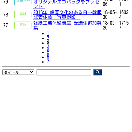
79
オリジナルエコバックをプレゼ
06
1
ント!
2018年 韓国文化のある日～韓服
18-05-
1633
78
試着体験－写真撮影－
30
4
韓紙工芸体験講座 受講生追加募
18-03-
1715
77
集
26
7
1
2
3
4
5
6
7