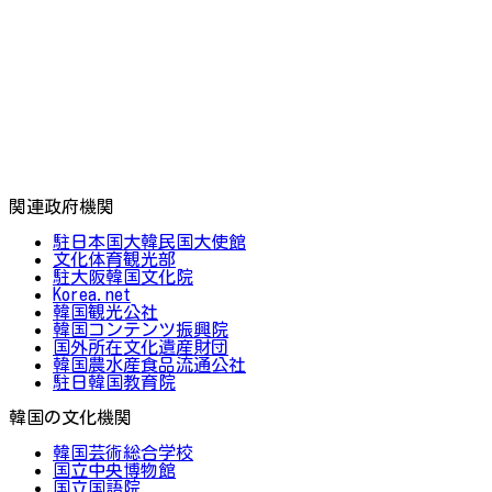
関連政府機関
駐日本国大韓民国大使館
文化体育観光部
駐大阪韓国文化院
Korea.net
韓国観光公社
韓国コンテンツ振興院
国外所在文化遺産財団
韓国農水産食品流通公社
駐日韓国教育院
韓国の文化機関
韓国芸術総合学校
国立中央博物館
国立国語院