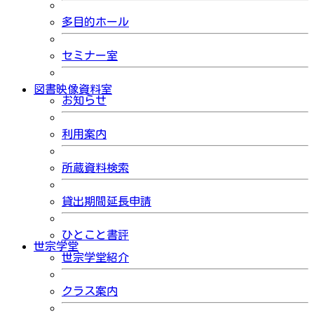
多目的ホール
セミナー室
図書映像資料室
お知らせ
利用案内
所蔵資料検索
貸出期間延長申請
ひとこと書評
世宗学堂
世宗学堂紹介
クラス案内