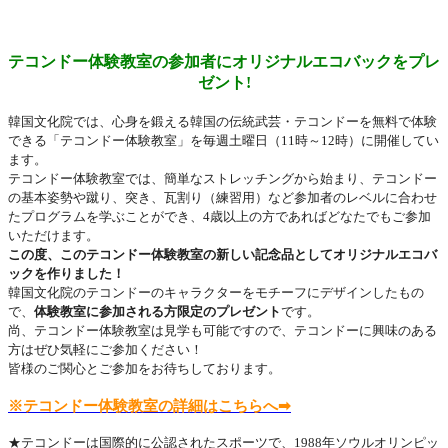
テコンドー体験教室の参加者にオリジナルエコバックをプレ
ゼント
!
韓国文化院では、心身を鍛える韓国の伝統武芸・テコンドーを無料で体験
できる「テコンドー体験教室」を毎週土曜日（
11
時～
12
時）に開催してい
ます。
テコンドー体験教室では、簡単なストレッチングから始まり、テコンドー
の基本姿勢や蹴り、突き、瓦割り（練習用）など参加者のレベルに合わせ
たプログラムを学ぶことができ、
4
歳以上の方であればどなたでもご参加
いただけます。
この度、このテコンドー体験教室の新しい記念品としてオリジナルエコバ
ックを作りました！
韓国文化院のテコンドーのキャラクターをモチーフにデザインしたもの
で、
体験教室に参加される方限定のプレゼント
です。
尚、テコンドー体験教室は見学も可能ですので、テコンドーに興味のある
方はぜひ気軽にご参加ください！
皆様のご関心とご参加をお待ちしております。
※
テコンドー体験教室の詳細はこちらへ➡
★テコンドーは国際的に公認されたスポーツで、
1988
年ソウルオリンピッ