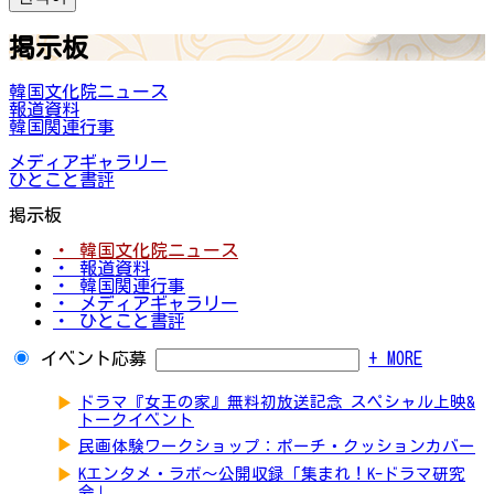
掲示板
韓国文化院ニュース
報道資料
韓国関連行事
メディアギャラリー
ひとこと書評
掲示板
・ 韓国文化院ニュース
・ 報道資料
・ 韓国関連行事
・ メディアギャラリー
・ ひとこと書評
イベント応募
+ MORE
▶
ドラマ『女王の家』無料初放送記念 スペシャル上映&
トークイベント
▶
民画体験ワークショップ：ポーチ・クッションカバー
▶
Kエンタメ・ラボ～公開収録「集まれ！K-ドラマ研究
会」