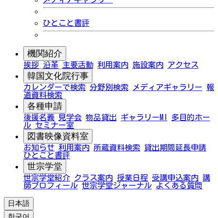
ひとこと書評
機関紹介
挨拶
沿革
主要活動
利用案内
施設案内
アクセス
韓国文化院行事
カレンダーで検索
分野別検索
メディアギャラリー
報
道資料検索
各種申請
後援名義
見学会
物品貸出
ギャラリーMI
多目的ホー
ル
セミナー室
図書映像資料室
お知らせ
利用案内
所蔵資料検索
貸出期間延長申請
ひとこと書評
世宗学堂
世宗学堂紹介
クラス案内
授業日程
受講申込案内
講
師プロフィール
世宗学堂ジャーナル
よくある質問
日本語
한국어