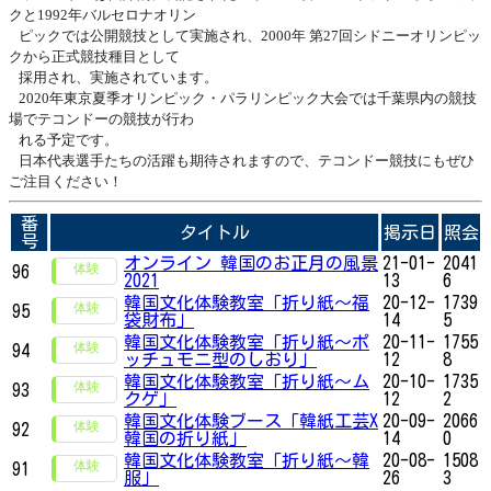
クと
1992
年バルセロナオリン
ピックでは公開競技として実施され、
2000
年 第
27
回シドニーオリンピッ
クから正式競技種目として
採用され、実施されています。
2020
年東京夏季オリンピック・パラリンピック大会では千葉県内の競技
場でテコンドーの競技が行わ
れる予定です。
日本代表選手たちの活躍も期待されますので、テコンドー競技にもぜひ
ご注目ください！
番
タイトル
掲示日
照会
号
オンライン 韓国のお正月の風景
21-01-
2041
96
2021
13
6
韓国文化体験教室「折り紙〜福
20-12-
1739
95
袋財布」
14
5
韓国文化体験教室「折り紙〜ポ
20-11-
1755
94
ッチュモニ型のしおり」
12
8
韓国文化体験教室「折り紙〜ム
20-10-
1735
93
クゲ」
12
2
韓国文化体験ブース「韓紙工芸X
20-09-
2066
92
韓国の折り紙」
14
0
韓国文化体験教室「折り紙〜韓
20-08-
1508
91
服」
26
3