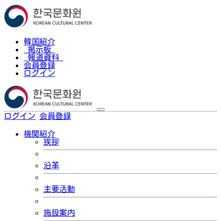
韓国紹介
掲示板
報道資料
会員登録
ログイン
ログイン
会員登録
한국어
機関紹介
挨拶
沿革
主要活動
施設案内