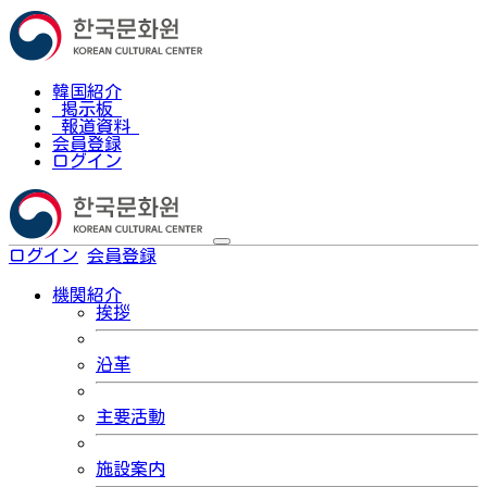
韓国紹介
掲示板
報道資料
会員登録
ログイン
ログイン
会員登録
한국어
機関紹介
挨拶
沿革
主要活動
施設案内