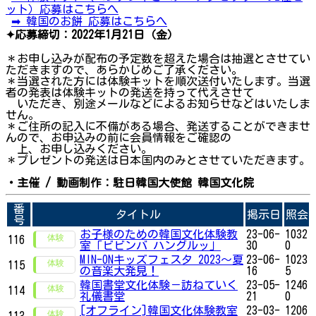
ット）応募はこちらへ
➡ 韓国のお餅 応募はこちらへ
✦応募締切：2022年1月21日（金）
＊お申し込みが配布の予定数を超えた場合は抽選とさせてい
ただきますので、あらかじめご了承ください。
＊当選された方には体験キットを順次送付いたします。当選
者の発表は体験キットの発送を持って代えさせて
いただき、別途メールなどによるお知らせなどはいたしま
せん。
＊ご住所の記入に不備がある場合、発送することができませ
んので、お申込みの前に会員情報をご確認の
上、お申し込みください。
＊プレゼントの発送は日本国内のみとさせていただきます。
・主催 / 動画制作：駐日韓国大使館 韓国文化院
番
タイトル
掲示日
照会
号
お子様のための韓国文化体験教
23-06-
1032
116
室「ビビンバ ハングルッ」
30
0
MIN-ONキッズフェスタ 2023〜夏
23-06-
1023
115
の音楽大発見！
16
5
韓国書堂文化体験－訪ねていく
23-05-
1246
114
礼儀書堂
21
0
[オフライン]韓国文化体験教室
23-03-
1206
113