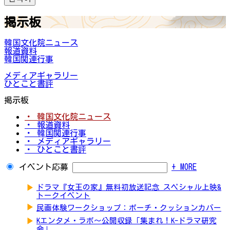
掲示板
韓国文化院ニュース
報道資料
韓国関連行事
メディアギャラリー
ひとこと書評
掲示板
・ 韓国文化院ニュース
・ 報道資料
・ 韓国関連行事
・ メディアギャラリー
・ ひとこと書評
イベント応募
+ MORE
▶
ドラマ『女王の家』無料初放送記念 スペシャル上映&
トークイベント
▶
民画体験ワークショップ：ポーチ・クッションカバー
▶
Kエンタメ・ラボ～公開収録「集まれ！K-ドラマ研究
会」