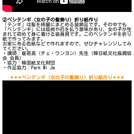
②ペシテンギ（女の子の髪飾り）折り紙作り
「テンギ」は髪を綺麗にまとめる装飾品です。その中でも
「ペシテンギ」には疫病や厄を払う意味があり、女の子が生
まれて初めて身に着ける装身具です。このペシテンギを折り
紙で作ってみます。
お家にある色紙などで作れますので、ぜひチャレンジしてみ
てください。
・講師：崔恩英（チェ・ウンヨン）先生（韓日紙文化振興協
会 会長）
・協力：韓国紙文化財団
・作品協力：Park Mi Ja
✦✦✦ペシテンギ（女の子の髪飾り）折り紙作り✦✦✦