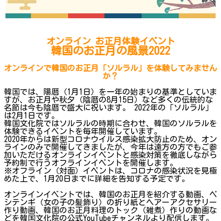
オンライン お正月体験イベント
韓国のお正月の風景2022
オンラインで韓国のお正月「ソルラル」を体験してみません
か？
韓国では、陽暦（1月1日）を一年の始まりの基準としていま
すが、お正月や秋夕（陰暦の8月15日）など多くの伝統的な
名節は今も陰暦で盛大に祝います。 2022年の「ソルラル」
は2月1日です。
韓国文化院ではソルラルの時期に合わせ、韓国のソルラルを
体験できるイベントを毎年開催しています。
2020年からは新型コロナウイルス感染拡大防止のため、オン
ラインのみで開催してきましたが、今年は遠方の方でもご参
加いただけるオンラインイベントと感染対策を徹底しながら
予約制で行うオフラインイベントを開催します。
※オフライン（対面）イベントは、コロナの感染状況を見極
めた上で、1月20日までに詳細を告知する予定です。
オンラインイベントでは、韓国のお正月を紹介する動画、ペ
シテンギ（女の子の髪飾り）の折り紙とヘアーアクセサリー
作り動画、韓国のお正月料理のトック（雑煮）作りの動画な
どを韓国文化院の公式YouTubeチャンネルより配信します。