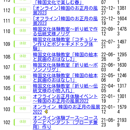
「韓国文化で楽しむ春」
07
1
[オンライン]韓国のお正月の風
22-12-
1381
112
景2023
27
8
[オフライン]韓国のお正月の風
22-12-
1604
111
景2023
19
2
韓国文化体験教室〜折り紙で作
22-09-
1478
110
る伝統文様ノリゲ
12
3
韓国文化体験教室「コチュジャ
22-07-
1497
109
ン作りとポジャギメドゥプ体
21
3
験」
韓国文化体験教室「韓国の絵本
22-06-
1295
108
と民画のおはなし2」
28
5
韓国文化体験教室「折り紙〜ポ
22-06-
1630
107
ソンノリゲ」
03
4
韓国文化体験教室「韓国の絵本
22-05-
1246
106
と民画のおはなし1」
06
0
韓国文化体験教室「折り紙～伝
22-04-
1317
105
統文様の小物入れ」
05
4
オフラインお正月体験イベント
22-01-
1301
104
～韓国のお正月の風景2022
19
7
オンライン 韓国のお正月の風景
22-01-
1579
103
12
4
2022
オンライン体験ブース〜コース
21-08-
2193
102
ターとペンダント（ブローチ兼
23
9
用）作り