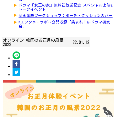
▶
ドラマ『女王の家』無料初放送記念 スペシャル上映&
トークイベント
▶
民画体験ワークショップ：ポーチ・クッションカバー
▶
Kエンタメ・ラボ～公開収録「集まれ！K-ドラマ研究
会」
オンライン 韓国のお正月の風景
22.01.12
2022