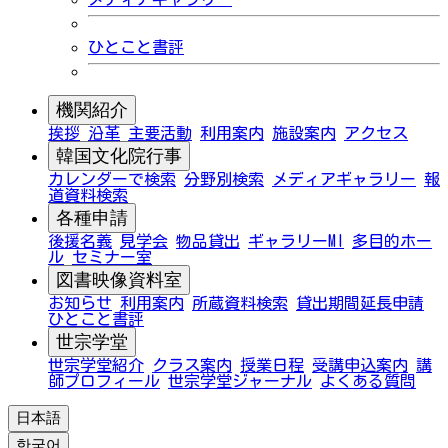
ひとこと書評
機関紹介
挨拶
沿革
主要活動
利用案内
施設案内
アクセス
韓国文化院行事
カレンダーで検索
分野別検索
メディアギャラリー
報
道資料検索
各種申請
後援名義
見学会
物品貸出
ギャラリーMI
多目的ホー
ル
セミナー室
図書映像資料室
お知らせ
利用案内
所蔵資料検索
貸出期間延長申請
ひとこと書評
世宗学堂
世宗学堂紹介
クラス案内
授業日程
受講申込案内
講
師プロフィール
世宗学堂ジャーナル
よくある質問
日本語
한국어