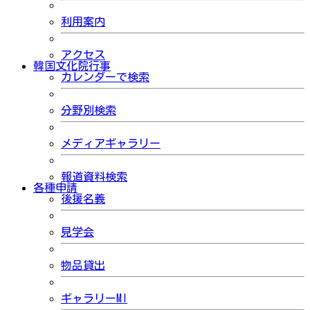
利用案内
アクセス
韓国文化院行事
カレンダーで検索
分野別検索
メディアギャラリー
報道資料検索
各種申請
後援名義
見学会
物品貸出
ギャラリーMI