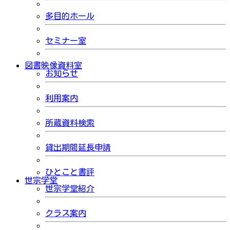
多目的ホール
セミナー室
図書映像資料室
お知らせ
利用案内
所蔵資料検索
貸出期間延長申請
ひとこと書評
世宗学堂
世宗学堂紹介
クラス案内