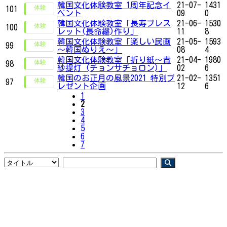
韓国文化体験教室 1周年記念イ
21-07-
1431
101
ベント
09
0
韓国文化体験教室「長寿ブレス
21-06-
1530
100
レット(長命縷)作り」
11
8
韓国文化体験教室「楽しい民画
21-05-
1593
99
〜韓国ぬりえ～」
08
4
韓国文化体験教室「折り紙〜青
21-04-
1980
98
紗提灯 (チョンサチョロン)」
02
6
韓国のお正月の風景2021 特別プ
21-02-
1351
97
レゼント企画
12
6
1
2
3
4
5
6
7