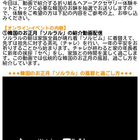
今回は、動画で紹介する折り紙＆ヘアーアクセサリー体験キ
ットとトックに必要な韓国のお餅を抽選でお送りしますの
で、体験をご希望の方は下記の内容をご参考の上、お申し込
みください。
【オンラインイベントの内容】
①韓国のお正月「ソルラル」の紹介動画配信
ソルラルの朝は家族全員が晴れ着「ソルビム」に着替えて、
先ずは祖先に対する茶礼（チャレ）を行い、一年の平安をお
祈りすることから始まります。チャレが終わると家の年長者
に新年の挨拶「セベ」をし、家族との時間を楽しく過ごしま
す。この動画では伝統的な韓国のお正月の風習、過ごし方を
紹介しています。
✦✦✦韓国のお正月「ソルラル」の風習と過ごし方✦✦✦