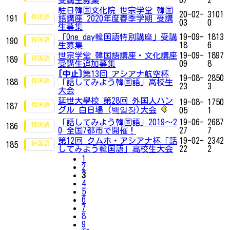
駐日韓国文化院 世宗学堂 韓国
20-02-
3101
191
語講座 2020年度春季学期 受講
03
0
生募集
「One day韓国語特別講座」受講
19-09-
1813
190
生募集
18
6
世宗学堂 韓国語講座・文化講座
19-09-
1897
189
受講生追加募集
09
8
[中止]
第13回 アシアナ航空杯
19-08-
2850
188
「話してみよう韓国語」高校生
23
3
大会
延世大學校 第28回 外国人ハン
19-08-
1750
187
グル 白日場 (백일장)大会
05
1
「話してみよう韓国語」2019～2
19-06-
2687
186
0 全国7都市で開催！
27
7
第12回 クムホ・アシアナ杯「話
19-02-
2342
185
してみよう韓国語」高校生大会
22
2
1
2
3
4
5
6
7
8
9