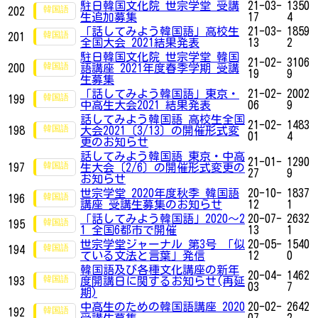
駐日韓国文化院 世宗学堂 受講
21-03-
1350
202
生追加募集
17
4
「話してみよう韓国語」高校生
21-03-
1859
201
全国大会 2021結果発表
13
2
駐日韓国文化院 世宗学堂 韓国
21-02-
3106
200
語講座 2021年度春季学期 受講
19
9
生募集
「話してみよう韓国語」東京・
21-02-
2002
199
中高生大会2021 結果発表
06
9
話してみよう韓国語 高校生全国
21-02-
1483
198
大会2021〔3/13〕の開催形式変
01
4
更のお知らせ
話してみよう韓国語 東京・中高
21-01-
1290
197
生大会〔2/6〕の開催形式変更の
27
9
お知らせ
世宗学堂 2020年度秋季 韓国語
20-10-
1837
196
講座 受講生募集のお知らせ
12
1
「話してみよう韓国語」2020～2
20-07-
2632
195
1 全国6都市で開催
13
1
世宗学堂ジャーナル 第3号 「似
20-05-
1540
194
ている文法と言葉」発信
12
0
韓国語及び各種文化講座の新年
20-04-
1462
193
度開講日に関するお知らせ(再延
03
7
期)
中高生のための韓国語講座 2020
20-02-
2642
192
受講生募集
07
2