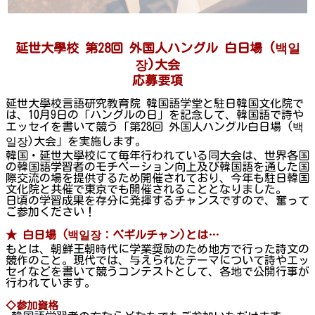
延世大學校 第28回 外国人ハングル 白日場 (백일
장)大会
応募要項
延世大學校言語研究教育院 韓国語学堂と駐日韓国文化院で
は、10月9日の「ハングルの日」を記念して、韓国語で詩や
エッセイを書いて競う「第28回 外国人ハングル白日場 (백
일장)大会」を実施します。
韓国・延世大學校にて毎年行われている同大会は、世界各国
の韓国語学習者のモチベーション向上及び韓国語を通した国
際交流の場を提供するため開催されており、今年も駐日韓国
文化院と共催で東京でも開催されることとなりました。
日頃の学習成果を存分に発揮するチャンスですので、奮って
ご参加ください！
★ 白日場 (
백일장
：ペギルチャン
)
とは…
もとは、朝鮮王朝時代に学業奨励のため地方で行った詩文の
競作のこと。現代では、与えられたテーマについて詩やエッ
セイなどを書いて競うコンテストとして、各地で公開行事が
行われています。
◇参加資格