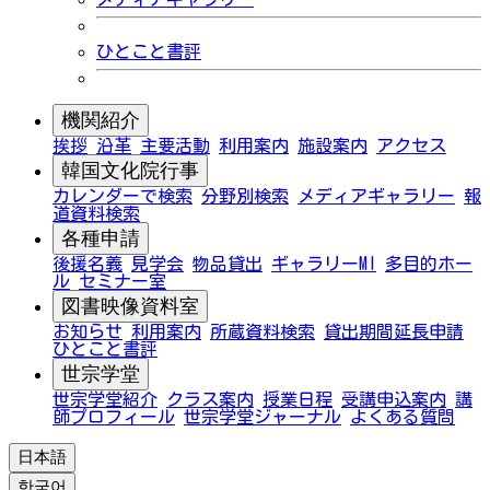
ひとこと書評
機関紹介
挨拶
沿革
主要活動
利用案内
施設案内
アクセス
韓国文化院行事
カレンダーで検索
分野別検索
メディアギャラリー
報
道資料検索
各種申請
後援名義
見学会
物品貸出
ギャラリーMI
多目的ホー
ル
セミナー室
図書映像資料室
お知らせ
利用案内
所蔵資料検索
貸出期間延長申請
ひとこと書評
世宗学堂
世宗学堂紹介
クラス案内
授業日程
受講申込案内
講
師プロフィール
世宗学堂ジャーナル
よくある質問
日本語
한국어