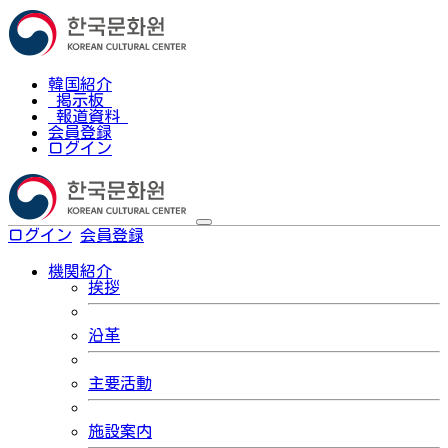
韓国紹介
掲示板
報道資料
会員登録
ログイン
ログイン
会員登録
한국어
機関紹介
挨拶
沿革
主要活動
施設案内