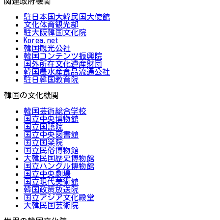
関連政府機関
駐日本国大韓民国大使館
文化体育観光部
駐大阪韓国文化院
Korea.net
韓国観光公社
韓国コンテンツ振興院
国外所在文化遺産財団
韓国農水産食品流通公社
駐日韓国教育院
韓国の文化機関
韓国芸術総合学校
国立中央博物館
国立国語院
国立中央図書館
国立国楽院
国立民俗博物館
大韓民国歴史博物館
国立ハングル博物館
国立中央劇場
国立現代美術館
韓国政策放送院
国立アジア文化殿堂
大韓民国芸術院