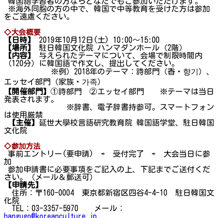
韓国語学習者の方ならどなたでもご参加いただけます。
※海外同胞の方の中で、韓国で中等教育を受けた方は参加
をご遠慮ください。
◇大会概要
【日時】
2019年10月12日(土) 10:00～15:00
【場所】
駐日韓国文化院 ハンマダンホール（2階）
【内容】
与えられたテーマについて、会場で制限時間内
（120分）に韓国語で作文し、提出してください。
※例）2018年のテーマ：詩部門（香・향기）、
エッセイ部門（家族・가족）
【開催部門】
①詩部門 ②エッセイ部門 ※テーマは当日
発表されます。
※辞書、電子辞書持参可。スマートフォン
は使用厳禁
【主催】
延世大學校言語研究教育院 韓国語学堂、駐日韓国
文化院
◇参加方法
事前エントリー(要申請) ⇨ 受付完了 ⇨ 大会当日に参
加
参加申請書に必要事項をご記入の上、下記までご送付くだ
さい。（メール＆郵送可）
【申請先】
住所：〒160-0004 東京都新宿区四谷4-4-10 駐日韓国文
化院
TEL：03-3357-5970 メール：
hangugo@koreanculture.jp