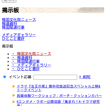
掲示板
韓国文化院ニュース
報道資料
韓国関連行事
メディアギャラリー
ひとこと書評
掲示板
・ 韓国文化院ニュース
・ 報道資料
・ 韓国関連行事
・ メディアギャラリー
・ ひとこと書評
イベント応募
+ MORE
▶
ドラマ『女王の家』無料初放送記念スペシャル上映&
トークイベント
▶
民画体験ワークショップ：ポーチ・クッションカバー
▶
Kエンタメ・ラボ～公開収録「集まれ！K-ドラマ研究
会」