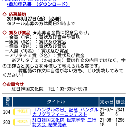
‣参加申込書
（ダウンロード）
◇ 応募締切
2019年9月27日(金)〔必着〕
※メール応募の方は同日24時まで
★応募者全員に記念品あり。
◇ 賞及び賞品
－金賞（1名）：賞状及び賞金や賞品
－銀賞（3名）：賞状及び賞品
－銅賞（6名）：賞状及び賞品
－入選（10名）：賞状及び賞品
－アリタチェ賞（2名）：賞状及び賞金
※アリタチェ（아리따체）賞は作文の内容ではなく、字
の正確さと美しさを評価して与えられる賞です。
韓国語の作文に自信がない方も、ぜひ挑戦してみて
ください！
◇お問合せ
駐日韓国文化院 TEL：03-3357-5970
番
タイトル
掲示日
照会
号
「ハングルの日」記念 ハングル
21-07-
2341
204
カリグラフィーコンテスト
05
6
駐日韓国文化院 世宗学堂 三行
21-06-
1296
203
詩大会 結果発表
18
1