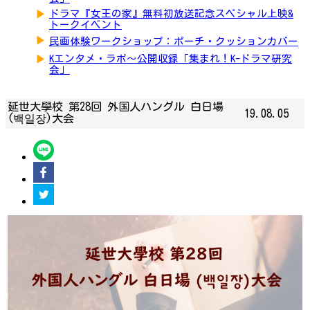
▶
ドラマ『女王の家』無料初放送記念スペシャル上映&
トークイベント
▶
民画体験ワークショップ：ポーチ・クッションカバー
▶
Kエンタメ・ラボ～公開収録「集まれ！K-ドラマ研究
会」
延世大學校 第28回 外国人ハングル 白日場
19.08.05
(백일장)大会