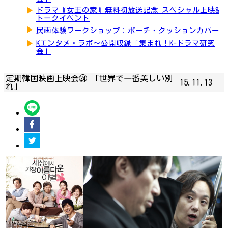
▶
ドラマ『女王の家』無料初放送記念 スペシャル上映&
トークイベント
▶
民画体験ワークショップ：ポーチ・クッションカバー
▶
Kエンタメ・ラボ～公開収録「集まれ！K-ドラマ研究
会」
定期韓国映画上映会㉔ 「世界で一番美しい別
15.11.13
れ」