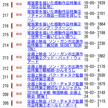
家族愛を描いた感動作品特集④
16-05-
1929
218
「母なる証明」
23
2
家族愛を描いた感動作品特集③
16-05-
2101
217
「チャンス商会～初恋を探して
16
6
～」
家族愛を描いた感動作品特集②
16-05-
1884
216
「ダンシング・クイーン」
10
0
家族愛を描いた感動作品特集①
16-04-
2199
215
「世界で一番いとしい君へ」
26
7
企画上映会 ソン・ガンホ出演作
16-03-
2230
214
品特集③「義兄弟 SECRET REUN
30
3
ION」
企画上映会 ソン・ガンホ出演作
16-03-
1882
213
品特集②グッド・バッド・ウィ
15
2
アード
企画上映会 ソン・ガンホ出演作
16-03-
2170
212
品特集①観相師-かんそうし
07
4
企画上映会 パク・チャヌク監督
16-03-
2030
211
作品特集③渇き
03
0
企画上映会 パク・チャヌク監督
16-02-
1875
210
作品特集②親切なクムジャさん
24
0
2016年上半期 韓国映画 企画上
16-02-
3143
209
映会 開催！
24
5
企画上映会 パク・チャヌク監督
16-02-
2115
208
作品特集①オールド・ボーイ
16
2