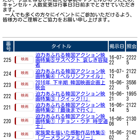
キャンセル・人数変更は行事日3日前までとさせていただき
ます。
一人でも多くの方々にイベントにご参加いただけるよう、
皆様方のご理解とご協力をお願い申し上げます。
番
タイトル
掲示日
照会
号
迫力あふれる韓国アクション映
16-07-
2222
225
画特集⑤サスペクト 哀しき容疑
22
5
者
迫力あふれる韓国アクション映
16-07-
2122
224
画特集④「ベルリンファイル」
12
6
2016年 下半期 韓国映画企画上
16-06-
3556
223
映会
22
5
迫力あふれる韓国アクション映
16-06-
1995
222
画特集③「クイック!!」
21
3
迫力あふれる韓国アクション映
16-06-
2122
221
画特集②「最後まで行く」
14
5
迫力あふれる韓国アクション映
16-06-
2130
220
画特集①「チョン・ウチ 時空道
06
1
士」
家族愛を描いた感動作品特集⑤
16-06-
2142
219
「ブーメランファミリー」
02
2