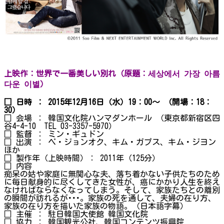
上映作：世界で一番美しい別れ（原題：세상에서 가장 아름
다운 이별）
□ 日時 ： 2015年12月16日（水）19：00～ （開場：18：
30）
□ 会場 ： 韓国文化院ハンマダンホール （東京都新宿区四
谷4-4-10 TEL 03-3357-5970）
□ 監督 ： ミン・ギュドン
□ 出演 ： ペ・ジョンオク、キム・ガプス、キム・ジヨン
ほか
□ 製作年（上映時間）： 2011年（125分）
□ 内容
痴呆の姑や家庭に無関心な夫、落ち着かない子供たちのため
に毎日献身的に尽くしてきた女性が、癌にかかり人生を終え
なければならなくなってしまう。そして、家族たちとの離別
の瞬間が訪れるが･･･。家族の死を通して、夫婦の在り方、
家族の在り方を描いた家族の物語。（日本語字幕）
□ 主催 ： 駐日韓国大使館 韓国文化院
□ 協力 ： 韓国観光公社、韓国コンテンツ振興院