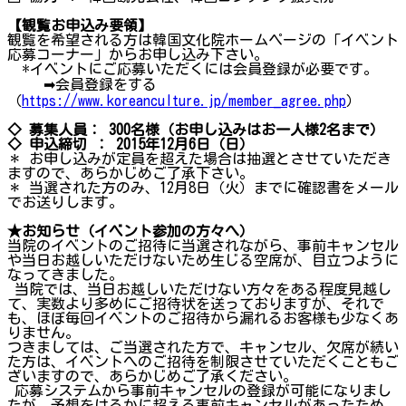
【観覧お申込み要領】
観覧を希望される方は韓国文化院ホームページの「イベント
応募コーナー」からお申し込み下さい。
*イベントにご応募いただくには会員登録が必要です。
➡会員登録をする
（
https://www.koreanculture.jp/member_agree.php
）
◇ 募集人員： 300名様（お申し込みはお一人様2名まで）
◇ 申込締切 ： 2015年12月6日（日）
＊ お申し込みが定員を超えた場合は抽選とさせていただき
ますので、あらかじめご了承下さい。
＊ 当選された方のみ、12月8日（火）までに確認書をメール
でお送りします。
★お知らせ（イベント参加の方々へ）
当院のイベントのご招待に当選されながら、事前キャンセル
や当日お越しいただけないため生じる空席が、目立つように
なってきました。
当院では、当日お越しいただけない方々をある程度見越し
て、実数より多めにご招待状を送っておりますが、それで
も、ほぼ毎回イベントのご招待から漏れるお客様も少なくあ
りません。
つきましては、ご当選された方で、キャンセル、欠席が続い
た方は、イベントへのご招待を制限させていただくこともご
ざいますので、あらかじめご了承ください。
応募システムから事前キャンセルの登録が可能になりまし
たが、予想をはるかに超える事前キャンセルがあったため、