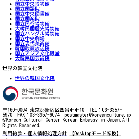
国立中央博物館
国立国語院
国立中央図書館
国立国楽院
国立民俗博物館
大韓民国歴史博物館
国立ハングル博物館
国立中央劇場
国立現代美術館
韓国政策放送院
国立アジア文化殿堂
大韓民国芸術院
世界の韓国文化院
世界の韓国文化院
〒160-0004 東京都新宿区四谷4-4-10 TEL：03-3357-
5970 FAX：03-3357-6074 postmaster@koreanculture.jp
©Korean Cultural Center Korean Embassy in Japan.All
Rights Reserved.
利用約款・個人情報処理方針
【Desktopモード転換】