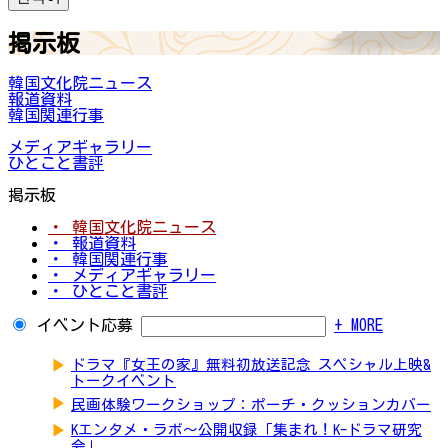
掲示板
韓国文化院ニュース
報道資料
韓国関連行事
メディアギャラリー
ひとこと書評
掲示板
・ 韓国文化院ニュース
・ 報道資料
・ 韓国関連行事
・ メディアギャラリー
・ ひとこと書評
イベント応募
+ MORE
▶
ドラマ『女王の家』無料初放送記念 スペシャル上映&
トークイベント
▶
民画体験ワークショップ：ポーチ・クッションカバー
▶
Kエンタメ・ラボ～公開収録「集まれ！K-ドラマ研究
会」