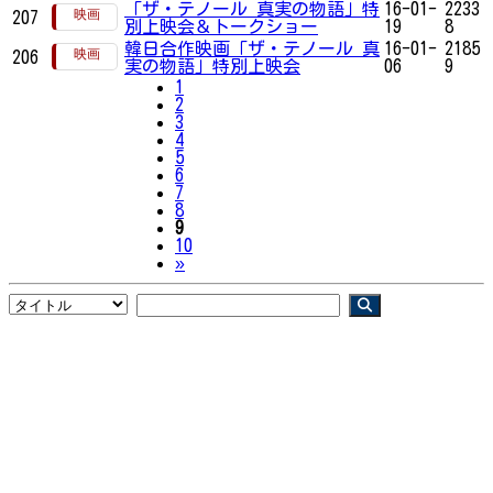
「ザ・テノール 真実の物語」特
16-01-
2233
207
別上映会＆トークショー
19
8
韓日合作映画「ザ・テノール 真
16-01-
2185
206
実の物語」特別上映会
06
9
1
2
3
4
5
6
7
8
9
10
Next
»