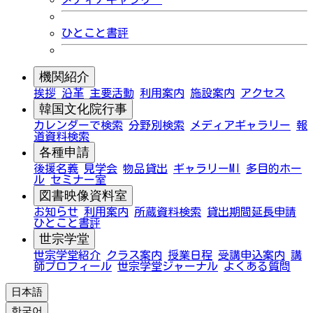
ひとこと書評
機関紹介
挨拶
沿革
主要活動
利用案内
施設案内
アクセス
韓国文化院行事
カレンダーで検索
分野別検索
メディアギャラリー
報
道資料検索
各種申請
後援名義
見学会
物品貸出
ギャラリーMI
多目的ホー
ル
セミナー室
図書映像資料室
お知らせ
利用案内
所蔵資料検索
貸出期間延長申請
ひとこと書評
世宗学堂
世宗学堂紹介
クラス案内
授業日程
受講申込案内
講
師プロフィール
世宗学堂ジャーナル
よくある質問
日本語
한국어