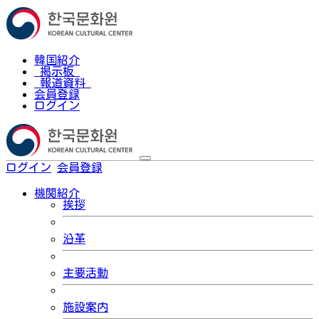
韓国紹介
掲示板
報道資料
会員登録
ログイン
ログイン
会員登録
한국어
機関紹介
挨拶
沿革
主要活動
施設案内