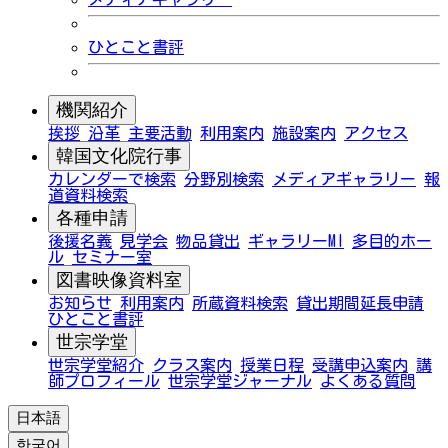
ひとこと書評
機関紹介
挨拶
沿革
主要活動
利用案内
施設案内
アクセス
韓国文化院行事
カレンダーで検索
分野別検索
メディアギャラリー
報
道資料検索
各種申請
後援名義
見学会
物品貸出
ギャラリーMI
多目的ホー
ル
セミナー室
図書映像資料室
お知らせ
利用案内
所蔵資料検索
貸出期間延長申請
ひとこと書評
世宗学堂
世宗学堂紹介
クラス案内
授業日程
受講申込案内
講
師プロフィール
世宗学堂ジャーナル
よくある質問
日本語
한국어