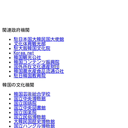
関連政府機関
駐日本国大韓民国大使館
文化体育観光部
駐大阪韓国文化院
Korea.net
韓国観光公社
韓国コンテンツ振興院
国外所在文化遺産財団
韓国農水産食品流通公社
駐日韓国教育院
韓国の文化機関
韓国芸術総合学校
国立中央博物館
国立国語院
国立中央図書館
国立国楽院
国立民俗博物館
大韓民国歴史博物館
国立ハングル博物館