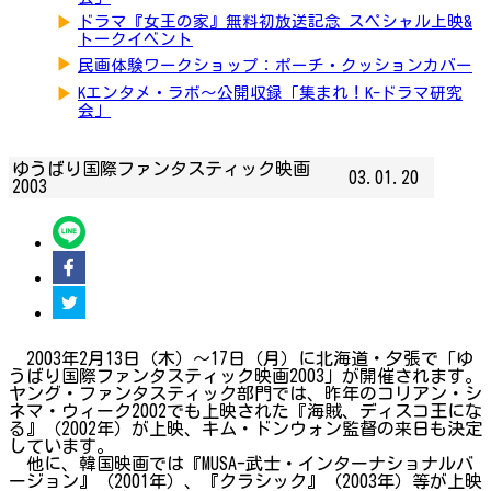
▶
ドラマ『女王の家』無料初放送記念 スペシャル上映&
トークイベント
▶
民画体験ワークショップ：ポーチ・クッションカバー
▶
Kエンタメ・ラボ～公開収録「集まれ！K-ドラマ研究
会」
ゆうばり国際ファンタスティック映画
03.01.20
2003
2003年2月13日（木）～17日（月）に北海道・夕張で「ゆ
うばり国際ファンタスティック映画2003」が開催されます。
ヤング・ファンタスティック部門では、昨年のコリアン・シ
ネマ・ウィーク2002でも上映された『海賊、ディスコ王にな
る』（2002年）が上映、キム・ドンウォン監督の来日も決定
しています。
他に、韓国映画では『MUSA-武士・インターナショナルバ
ージョン』（2001年）、『クラシック』（2003年）等が上映