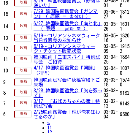
8/29 韓国映画鑑賞会『野菊は
03-08-
1779
16
咲いた』
01
8
7/29 韓国映画鑑賞会『ガンマ
03-06-
1812
15
ン』（ 原題 ＝ 총잡이 ）
27
6
6/27 韓国映画鑑賞会『南と北』
03-05-
1631
14
（ 原題 ＝ 남과 북 ）
26
1
5/19～コリアンシネマウィーク
03-05-
1820
13
当日券販売のお知らせ
16
3
5/19～コリアンシネマウィー
03-05-
1915
12
ク・チケット販売状況
09
2
韓国映画「二重スパイ」特別試
03-04-
1884
11
写会 ご招待
25
7
4/17 韓国映画鑑賞会『開闢』
03-04-
1007
10
（개벽）
02
0
韓国映画試写会に秋篠宮殿下ご
03-03-
1574
9
来場
18
0
3/28 韓国映画鑑賞会『胸を張っ
03-03-
8
9182
て』
03
3/17 「おばあちゃんの家」特
03-02-
7
9143
別試写会
13
2/25映画鑑賞会「誰が俺を狂わ
03-02-
6
9580
せるのか」
04
Previous
«
11
12