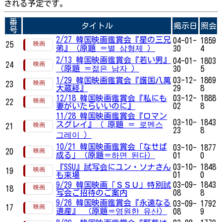
される予定です。
番
タイトル
掲示日
照会
号
2/27 韓国映画鑑賞会『星の三兄
04-01-
1859
25
弟』（原題 ＝별 삼형제 ）
30
4
2/13 韓国映画鑑賞会『若い男』
04-01-
1803
24
（原題 ＝젊은 남자 ）
30
5
1/29 韓国映画鑑賞会『護国八萬
03-12-
1869
23
大蔵経』
29
8
12/18 韓国映画鑑賞会『私にも
03-12-
1888
22
妻がいたらいいのに』
02
8
11/28 韓国映画鑑賞会『ロマン
03-10-
1843
スグレイ』（ 原題 ＝ 로멘스
21
23
8
그레이 ）
10/21 韓国映画鑑賞会「なせば
03-10-
1877
20
成る」（原題＝하면 된다）
01
0
『SSU』試写会にユン・ソナさん
03-10-
1848
19
も来場
01
0
9/29 韓国映画「ＳＳＵ」特別試
03-09-
1843
18
写会ご招待のご案内
08
8
9/26 韓国映画鑑賞会『永遠なる
03-09-
1792
17
遺産』 （原題＝영원한 유산）
08
9