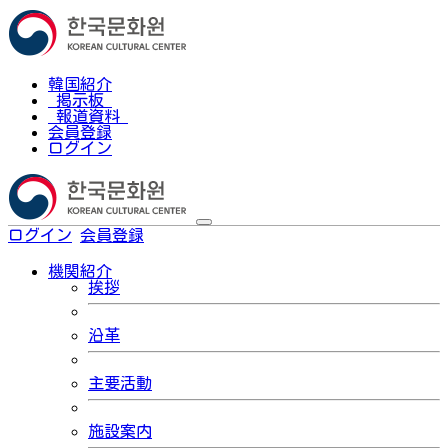
韓国紹介
掲示板
報道資料
会員登録
ログイン
ログイン
会員登録
한국어
機関紹介
挨拶
沿革
主要活動
施設案内