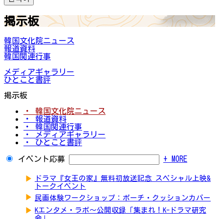
掲示板
韓国文化院ニュース
報道資料
韓国関連行事
メディアギャラリー
ひとこと書評
掲示板
・ 韓国文化院ニュース
・ 報道資料
・ 韓国関連行事
・ メディアギャラリー
・ ひとこと書評
イベント応募
+ MORE
▶
ドラマ『女王の家』無料初放送記念 スペシャル上映&
トークイベント
▶
民画体験ワークショップ：ポーチ・クッションカバー
▶
Kエンタメ・ラボ～公開収録「集まれ！K-ドラマ研究
会」