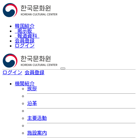
韓国紹介
掲示板
報道資料
会員登録
ログイン
ログイン
会員登録
한국어
機関紹介
挨拶
沿革
主要活動
施設案内