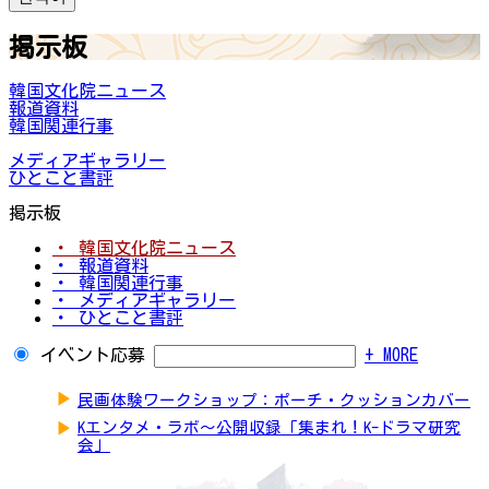
掲示板
韓国文化院ニュース
報道資料
韓国関連行事
メディアギャラリー
ひとこと書評
掲示板
・ 韓国文化院ニュース
・ 報道資料
・ 韓国関連行事
・ メディアギャラリー
・ ひとこと書評
イベント応募
+ MORE
▶
民画体験ワークショップ：ポーチ・クッションカバー
▶
Kエンタメ・ラボ～公開収録「集まれ！K-ドラマ研究
会」