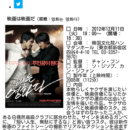
映画は
映画
だ
（原題：
영화는
영화다）
□ 日時 ： 2012年12月11日
（火） 19：00～ （開場：
18：30）
□ 会場 ： 韓国文化院ハン
マダンホール（東京都新宿区
四谷4-4-10 TEL 03-3357-
5970）
□ 監督 ： チャン・フン
□ 主演 ： ソ・ジソプ、カ
ン・ジファン
□ 製作年（上映時間）：
2008年（112分）
□ 内容
本物らしくヤクザを演じたい
俳優と、映画俳優になりたか
ったヤクザの運命の出会いと
友情を描いた作品。ヤクザの
ガンペと映画俳優のスタ。出
会うはずのなかった二人が、
ある日偶然高級クラブに居合わせた。サインを求めるガンペ
に、「短い人生、無駄にするな」と言い放つスタ。彼は新作
映画のファイトシーンの撮影でリアルなアクションを追求す