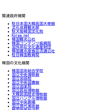
関連政府機関
駐日本国大韓民国大使館
文化体育観光部
駐大阪韓国文化院
Korea.net
韓国観光公社
韓国コンテンツ振興院
国外所在文化遺産財団
韓国農水産食品流通公社
駐日韓国教育院
韓国の文化機関
韓国芸術総合学校
国立中央博物館
国立国語院
国立中央図書館
国立国楽院
国立民俗博物館
大韓民国歴史博物館
国立ハングル博物館
国立中央劇場
国立現代美術館
韓国政策放送院