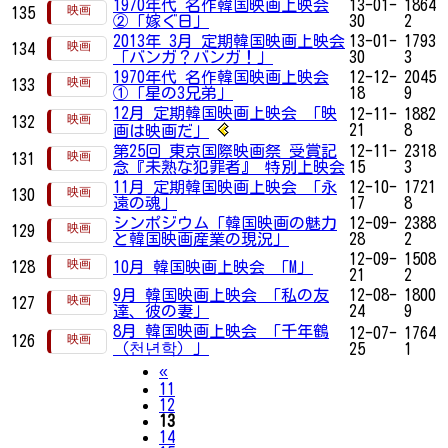
1970年代 名作韓国映画上映会
13-01-
1864
135
②「嫁ぐ日」
30
2
2013年 3月 定期韓国映画上映会
13-01-
1793
134
「バンガ？バンガ！」
30
3
1970年代 名作韓国映画上映会
12-12-
2045
133
①「星の3兄弟」
18
9
12月 定期韓国映画上映会 「映
12-11-
1882
132
21
8
画は映画だ」
第25回 東京国際映画祭 受賞記
12-11-
2318
131
念『未熟な犯罪者』 特別上映会
15
3
11月 定期韓国映画上映会 「永
12-10-
1721
130
遠の魂」
17
8
シンポジウム「韓国映画の魅力
12-09-
2388
129
と韓国映画産業の現況」
28
2
12-09-
1508
128
10月 韓国映画上映会 「M」
21
2
9月 韓国映画上映会 「私の友
12-08-
1800
127
達、彼の妻」
24
9
8月 韓国映画上映会 「千年鶴
12-07-
1764
126
（천년학）」
25
1
Previous
«
11
12
13
14