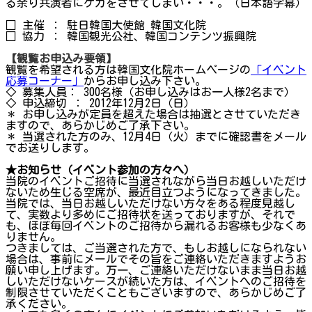
る余り共演者にケガをさせてしまい・・・。（日本語字幕）
□ 主催 ： 駐日韓国大使館 韓国文化院
□ 協力 ： 韓国観光公社、韓国コンテンツ振興院
【観覧お申込み要領】
観覧を希望される方は韓国文化院ホームページの
「イベント
応募コーナー」
からお申し込み下さい。
◇ 募集人員： 300名様（お申し込みはお一人様2名まで）
◇ 申込締切 ： 2012年12月2日（日）
＊ お申し込みが定員を超えた場合は抽選とさせていただき
ますので、あらかじめご了承下さい。
＊ 当選された方のみ、12月4日（火）までに確認書をメール
でお送りします。
★
お知らせ（イベント参加の方々へ）
当院のイベントご招待に当選されながら当日お越しいただけ
ないため生じる空席が、最近目立つようになってきました。
当院では、当日お越しいただけない方々をある程度見越し
て、実数より多めにご招待状を送っておりますが、それで
も、ほぼ毎回イベントのご招待から漏れるお客様も少なくあ
りません。
つきましては、ご当選された方で、もしお越しになられない
場合は、事前にメールでその旨をご連絡いただきますようお
願い申し上げます。万一、ご連絡いただけないまま当日お越
しいただけないケースが続いた方は、イベントへのご招待を
制限させていただくこともございますので、あらかじめご了
承ください。