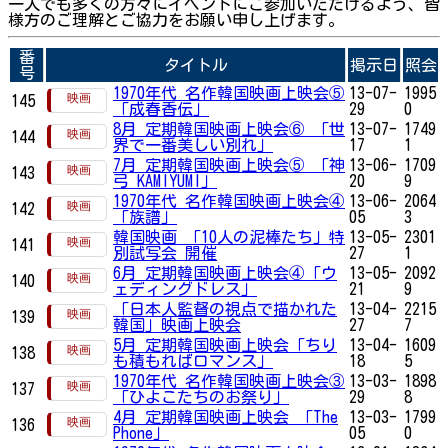
一人でも多くの方々にイベントにご参加いただけるよう、皆
様方のご理解とご協力をお願い申し上げます。
番
タイトル
掲示日
照会
号
1970年代 名作韓国映画上映会⑤
13-07-
1995
145
「成春香伝」
29
0
8月 定期韓国映画上映会⑥ 「世
13-07-
1749
144
界で一番美しい別れ」
17
1
7月 定期韓国映画上映会⑤ 「神
13-06-
1709
143
弓 KAMIYUMI」
20
9
1970年代 名作韓国映画上映会④
13-06-
2064
142
「族譜」
05
3
韓国映画 「10人の泥棒たち」特
13-05-
2301
141
別試写会 開催
27
1
6月 定期韓国映画上映会④「ウ
13-05-
2092
140
ェディングドレス」
21
9
「日本人監督の視点で描かれた
13-04-
2215
139
韓国」映画上映会
27
7
5月 定期韓国映画上映会「ちり
13-04-
1609
138
も積もればロマンス」
18
5
1970年代 名作韓国映画上映会③
13-03-
1898
137
「ひよこたちのお祭り」
29
8
4月 定期韓国映画上映会 「The
13-03-
1799
136
Phone」
05
0