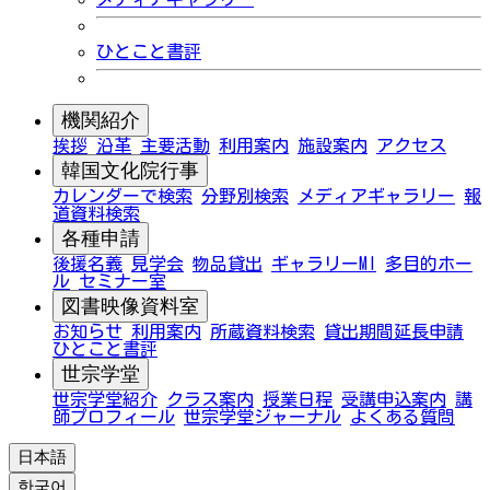
ひとこと書評
機関紹介
挨拶
沿革
主要活動
利用案内
施設案内
アクセス
韓国文化院行事
カレンダーで検索
分野別検索
メディアギャラリー
報
道資料検索
各種申請
後援名義
見学会
物品貸出
ギャラリーMI
多目的ホー
ル
セミナー室
図書映像資料室
お知らせ
利用案内
所蔵資料検索
貸出期間延長申請
ひとこと書評
世宗学堂
世宗学堂紹介
クラス案内
授業日程
受講申込案内
講
師プロフィール
世宗学堂ジャーナル
よくある質問
日本語
한국어