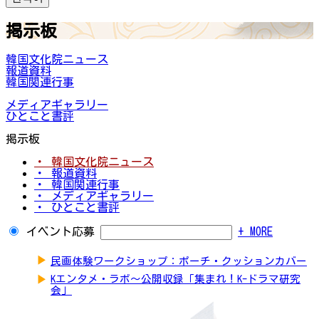
掲示板
韓国文化院ニュース
報道資料
韓国関連行事
メディアギャラリー
ひとこと書評
掲示板
・ 韓国文化院ニュース
・ 報道資料
・ 韓国関連行事
・ メディアギャラリー
・ ひとこと書評
イベント応募
+ MORE
▶
民画体験ワークショップ：ポーチ・クッションカバー
▶
Kエンタメ・ラボ～公開収録「集まれ！K-ドラマ研究
会」