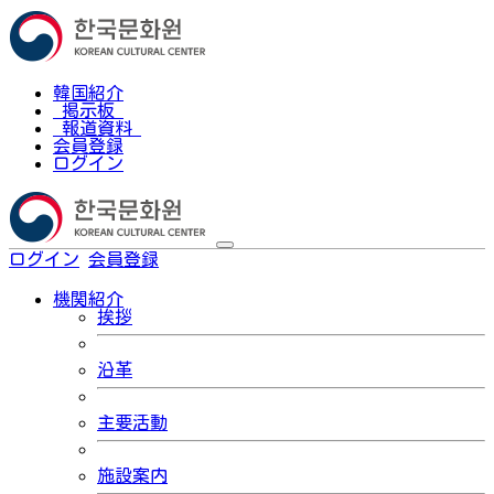
韓国紹介
掲示板
報道資料
会員登録
ログイン
ログイン
会員登録
한국어
機関紹介
挨拶
沿革
主要活動
施設案内