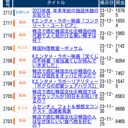
番
タイトル
掲示日
照会
号
2023年度 年末年始の施設休館の
23-12-
1578
2712
お知らせ
20
5
Kエンタメ・ラボ～映画「コンク
23-12-
1053
2711
リート・ユートピア」
17
4
韓流で読む韓国文化⑥韓国の時
23-12-
1060
2710
代劇でよく見かける黒い帽子は
16
7
何？
23-12-
1142
2709
韓国料理教室～ポッサム
13
5
Kエンタメ・ラボ～映画「宝くじ
23-12-
2708
の不時着 1等当選くじが飛んで
8384
10
いきました」
韓流で読む韓国文化⑤韓国の人
23-12-
2707
7457
はなぜ彼氏をオッパと呼ぶの？
09
Kエンタメ・ラボ～リアリティー
23-12-
1047
2706
「ボクらの恋愛シェアハウス2」
03
5
韓流で読む韓国文化④韓国では
23-12-
2705
なぜカップルが100日をお祝いす
6563
02
るの？
ムセンチェ フォト＆感想文コン
23-11-
2704
9688
テスト 当選者発表
30
韓流で読む韓国文化③韓国の人
23-11-
2703
はなぜ体にいい食べ物を好む
9468
25
の？