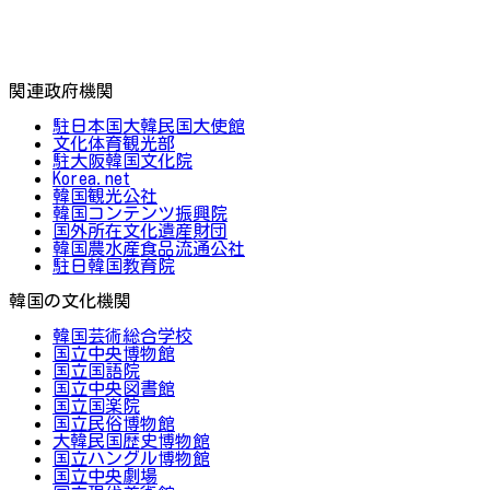
関連政府機関
駐日本国大韓民国大使館
文化体育観光部
駐大阪韓国文化院
Korea.net
韓国観光公社
韓国コンテンツ振興院
国外所在文化遺産財団
韓国農水産食品流通公社
駐日韓国教育院
韓国の文化機関
韓国芸術総合学校
国立中央博物館
国立国語院
国立中央図書館
国立国楽院
国立民俗博物館
大韓民国歴史博物館
国立ハングル博物館
国立中央劇場