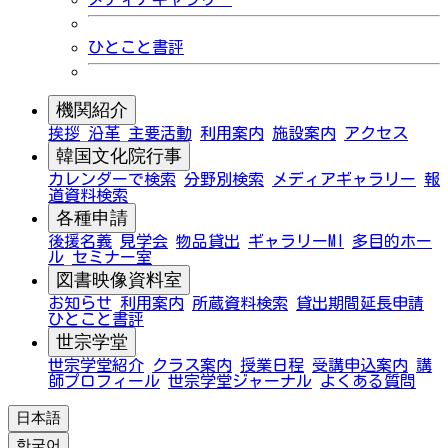
ひとこと書評
機関紹介
挨拶
沿革
主要活動
利用案内
施設案内
アクセス
韓国文化院行事
カレンダーで検索
分野別検索
メディアギャラリー
報
道資料検索
各種申請
後援名義
見学会
物品貸出
ギャラリーMI
多目的ホー
ル
セミナー室
図書映像資料室
お知らせ
利用案内
所蔵資料検索
貸出期間延長申請
ひとこと書評
世宗学堂
世宗学堂紹介
クラス案内
授業日程
受講申込案内
講
師プロフィール
世宗学堂ジャーナル
よくある質問
日本語
한국어