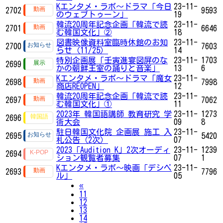
Kエンタメ・ラボ～ドラマ「今日
23-11-
2702
9593
のウェブトゥーン」
19
韓流20周年記念企画「韓流で読
23-11-
2701
6646
む韓国文化」②
18
図書映像資料室臨時休館のお知
23-11-
2700
7603
らせ（11/25）
14
特別企画展「壬寅進宴図屏のな
23-11-
1703
2699
かの朝鮮王室の踊りと音楽」
13
6
Kエンタメ・ラボ～ドラマ「魔女
23-11-
2698
7998
商店REOPEN」
12
韓流20周年記念企画「韓流で読
23-11-
2697
7062
む韓国文化」①
11
2023年 韓国語講師 教育研究 学
23-11-
1273
2696
術大会
09
8
駐日韓国文化院 企画展 施工 入
23-11-
2695
5420
札公告（2次）
07
2023「Audition K」2次オーディ
23-11-
1239
2694
ション観覧者募集
07
1
Kエンタメ・ラボ～映画「デシベ
23-11-
2693
7796
ル」
05
Previous
«
11
12
13
14