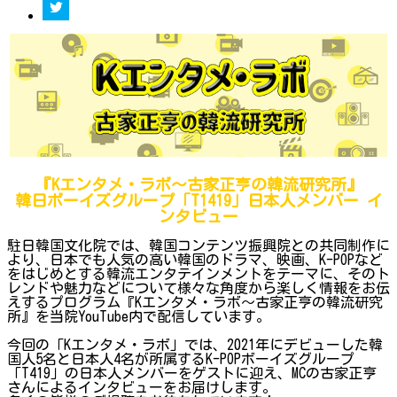
『Kエンタメ・ラボ～古家正亨の韓流研究所』
韓日ボーイズグループ「T1419」日本人メンバー イ
ンタビュー
駐日韓国文化院では、韓国コンテンツ振興院との共同制作に
より、日本でも人気の高い韓国のドラマ、映画、K-POPなど
をはじめとする韓流エンタテインメントをテーマに、そのト
レンドや魅力などについて様々な角度から楽しく情報をお伝
えするプログラム『Kエンタメ・ラボ～古家正亨の韓流研究
所』を当院YouTube内で配信しています。
今回の「Kエンタメ・ラボ」では、2021年にデビューした韓
国人5名と日本人4名が所属するK-POPボーイズグループ
「T419」の日本人メンバーをゲストに迎え、MCの古家正亨
さんによるインタビューをお届けします。