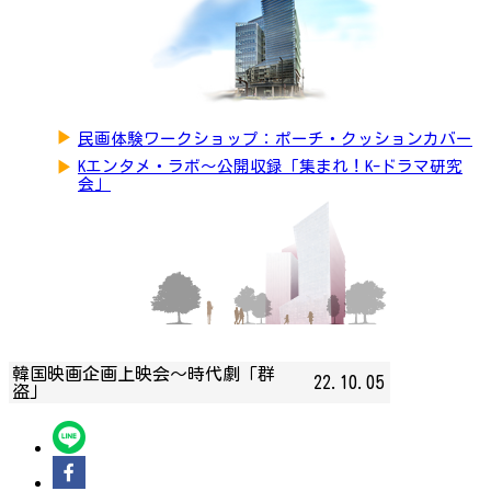
▶
民画体験ワークショップ：ポーチ・クッションカバー
▶
Kエンタメ・ラボ～公開収録「集まれ！K-ドラマ研究
会」
韓国映画企画上映会～時代劇「群
22.10.05
盗」