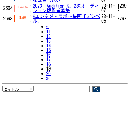
2023「Audition K」2次オーディ
23-11-
1239
2694
ション観覧者募集
07
7
Kエンタメ・ラボ～映画「デシベ
23-11-
2693
7797
ル」
05
Previous
«
11
12
13
14
15
16
17
18
19
20
Next
»