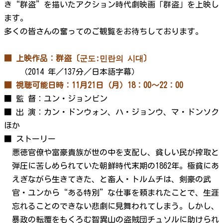
き“群盗”を描いたアクション時代劇映画「群盗」を上映し
ます。
多くの皆さんの奮ってのご観覧をお待ちしております。
■ 上映作品：群盗〔군도:민란의 시대〕
（2014 年／137分／日本語字幕）
■ 視聴可能日時：11月21日（月）18：00～22：00
■ 監 督：ユン・ジョンビン
■ 出 演：カン・ドンウォン、ハ・ジョンウ、マ・ドンソク
ほか
■ ストーリー
悪徳官僚や富豪貴族が世の中を支配し、貧しい民が搾取と
弾圧に苦しめられていた朝鮮時代末期の1862年。極貧にあ
えぎながら生きてきた、と畜人・トルムチは、剣豪の武
官・ユンから“ある特別”な仕事を頼まれたことで、生涯
忘れることのできない悲劇に見舞われてしまう。しかし、
暴政の転覆をもくろむ智異山の盗賊団チュソルに助けられ