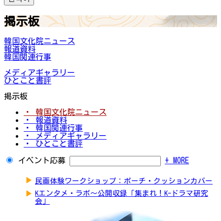
掲示板
韓国文化院ニュース
報道資料
韓国関連行事
メディアギャラリー
ひとこと書評
掲示板
・ 韓国文化院ニュース
・ 報道資料
・ 韓国関連行事
・ メディアギャラリー
・ ひとこと書評
イベント応募
+ MORE
▶
民画体験ワークショップ：ポーチ・クッションカバー
▶
Kエンタメ・ラボ～公開収録「集まれ！K-ドラマ研究
会」