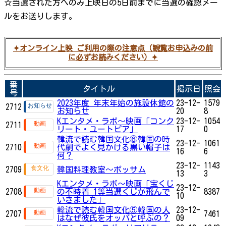
☆当選された方へのみ上映日の5日前までに当選の確認メー
ルをお送りします。
✦オンライン上映 ご利用の際の注意点（観覧お申込みの前
に必ずお読みください）✦
番
タイトル
掲示日
照会
号
2023年度 年末年始の施設休館の
23-12-
1579
2712
お知らせ
20
8
Kエンタメ・ラボ～映画「コンク
23-12-
1054
2711
リート・ユートピア」
17
0
韓流で読む韓国文化⑥韓国の時
23-12-
1061
2710
代劇でよく見かける黒い帽子は
16
6
何？
23-12-
1143
2709
韓国料理教室～ポッサム
13
3
Kエンタメ・ラボ～映画「宝くじ
23-12-
2708
の不時着 1等当選くじが飛んで
8387
10
いきました」
韓流で読む韓国文化⑤韓国の人
23-12-
2707
7461
はなぜ彼氏をオッパと呼ぶの？
09