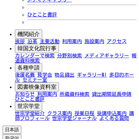
ひとこと書評
機関紹介
挨拶
沿革
主要活動
利用案内
施設案内
アクセス
韓国文化院行事
カレンダーで検索
分野別検索
メディアギャラリー
報
道資料検索
各種申請
後援名義
見学会
物品貸出
ギャラリーMI
多目的ホー
ル
セミナー室
図書映像資料室
お知らせ
利用案内
所蔵資料検索
貸出期間延長申請
ひとこと書評
世宗学堂
世宗学堂紹介
クラス案内
授業日程
受講申込案内
講
師プロフィール
世宗学堂ジャーナル
よくある質問
日本語
한국어