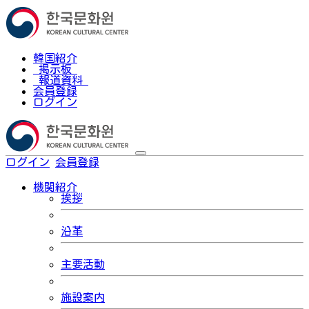
韓国紹介
掲示板
報道資料
会員登録
ログイン
ログイン
会員登録
한국어
機関紹介
挨拶
沿革
主要活動
施設案内