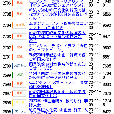
Kエンタメ・ラボ～リアリティー
23-12-
1048
2706
「ボクらの恋愛シェアハウス2」
03
0
韓流で読む韓国文化④韓国では
23-12-
2705
なぜカップルが100日をお祝いす
6566
02
るの？
ムセンチェ フォト＆感想文コン
23-11-
2704
9693
テスト 当選者発表
30
韓流で読む韓国文化③韓国の人
23-11-
2703
はなぜ体にいい食べ物を好む
9471
25
の？
Kエンタメ・ラボ～ドラマ「今日
23-11-
2702
9602
のウェブトゥーン」
19
韓流20周年記念企画「韓流で読
23-11-
2701
6651
む韓国文化」②
18
図書映像資料室臨時休館のお知
23-11-
2700
7605
らせ（11/25）
14
特別企画展「壬寅進宴図屏のな
23-11-
1704
2699
かの朝鮮王室の踊りと音楽」
13
0
Kエンタメ・ラボ～ドラマ「魔女
23-11-
2698
8003
商店REOPEN」
12
韓流20周年記念企画「韓流で読
23-11-
2697
7070
む韓国文化」①
11
2023年 韓国語講師 教育研究 学
23-11-
1274
2696
術大会
09
6
駐日韓国文化院 企画展 施工 入
23-11-
2695
5422
札公告（2次）
07