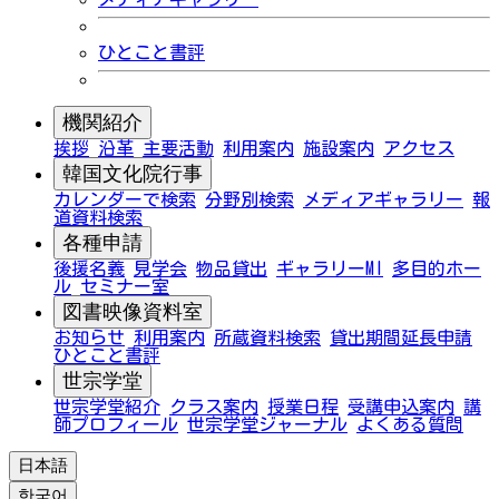
ひとこと書評
機関紹介
挨拶
沿革
主要活動
利用案内
施設案内
アクセス
韓国文化院行事
カレンダーで検索
分野別検索
メディアギャラリー
報
道資料検索
各種申請
後援名義
見学会
物品貸出
ギャラリーMI
多目的ホー
ル
セミナー室
図書映像資料室
お知らせ
利用案内
所蔵資料検索
貸出期間延長申請
ひとこと書評
世宗学堂
世宗学堂紹介
クラス案内
授業日程
受講申込案内
講
師プロフィール
世宗学堂ジャーナル
よくある質問
日本語
한국어