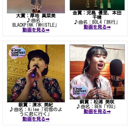
金賞：児島 優里、本田
大賞：厚地 真菜美
千晴
♪曲名：
♪曲名：BOL4「旅行」
BLACKPINK「WHISTLE」
動画を見る➡
動画を見る➡
銅賞：松浦 美咲
銀賞：清水 美紀
♪曲名：BEN「YOU」
♪曲名：Ailee「初雪のよ
動画を見る➡
うに君に行く」
動画を見る➡