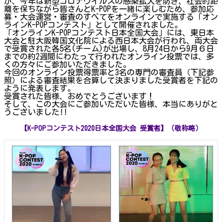
が、今年は新型コロナウイルスの感染拡大を防ぎ、社会的距
離を保ちながら皆さんとK-POPを一緒に楽しむため、参加応
募・大会運営・審査のすべてをオンラインで実施する「オン
ラインK-POPコンテスト」として開催されました。
「オンラインK-POPコンテスト日本全国大会」には、東日本
大会と駐大阪韓国文化院による西日本大会が行われ、両大会
で受賞された各5名(チーム)が出場し、8月24日から9月６日
までの約2週間にわたって行われたオンライン投票では、多
くの方々にご参加いただきました。
今回のオンライン投票得票率と3名の専門の審査員（下記参
照）による審査結果を合算して決まりました受賞者を下記の
ように発表します。
受賞された皆様、おめでとうございます！
そして、この大会にご参加いただいた皆様、本当にありがと
うございました!!
【K-POPコンテスト2020日本全国大会 受賞者】（敬称略）