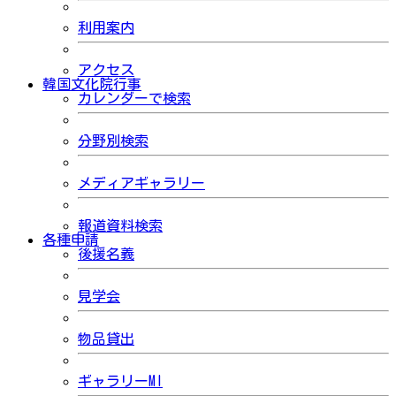
利用案内
アクセス
韓国文化院行事
カレンダーで検索
分野別検索
メディアギャラリー
報道資料検索
各種申請
後援名義
見学会
物品貸出
ギャラリーMI