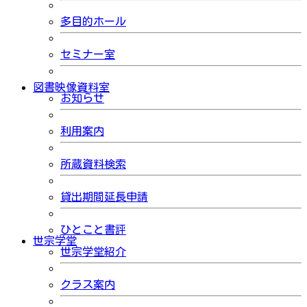
多目的ホール
セミナー室
図書映像資料室
お知らせ
利用案内
所蔵資料検索
貸出期間延長申請
ひとこと書評
世宗学堂
世宗学堂紹介
クラス案内