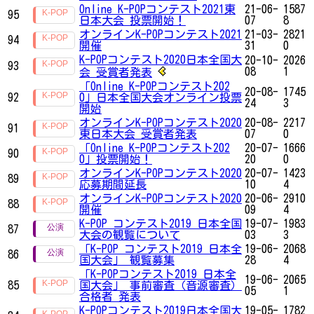
Online K-POPコンテスト2021東
21-06-
1587
95
日本大会 投票開始！
07
8
オンラインK-POPコンテスト2021
21-03-
2821
94
開催
31
0
K-POPコンテスト2020日本全国大
20-10-
2026
93
08
1
会 受賞者発表
「Online K-POPコンテスト202
20-08-
1745
92
0」日本全国大会オンライン投票
24
3
開始
オンラインK-POPコンテスト2020
20-08-
2217
91
東日本大会 受賞者発表
07
0
「Online K-POPコンテスト202
20-07-
1666
90
0」投票開始！
20
0
オンラインK-POPコンテスト2020
20-07-
1423
89
応募期間延長
10
4
オンラインK-POPコンテスト2020
20-06-
2910
88
開催
09
4
K-POP コンテスト2019 日本全国
19-07-
1983
87
大会の観覧について
03
3
「K-POP コンテスト2019 日本全
19-06-
2068
86
国大会」 観覧募集
28
4
「K-POPコンテスト2019 日本全
19-06-
2065
85
国大会」 事前審査（音源審査）
05
1
合格者 発表
K-POPコンテスト2019日本全国大
19-05-
1782