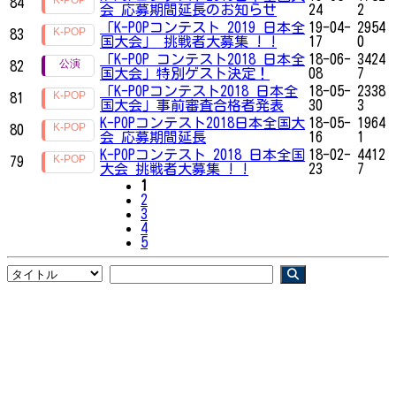
84
会 応募期間延長のお知らせ
24
2
「K-POPコンテスト 2019 日本全
19-04-
2954
83
国大会」 挑戦者大募集 ! !
17
0
「K-POP コンテスト2018 日本全
18-06-
3424
82
国大会」特別ゲスト決定！
08
7
「K-POPコンテスト2018 日本全
18-05-
2338
81
国大会」事前審査合格者発表
30
3
K-POPコンテスト2018日本全国大
18-05-
1964
80
会 応募期間延長
16
1
K-POPコンテスト 2018 日本全国
18-02-
4412
79
大会 挑戦者大募集 ! !
23
7
1
2
3
4
5