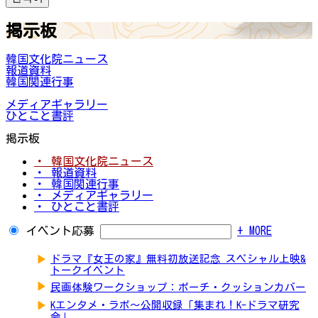
掲示板
韓国文化院ニュース
報道資料
韓国関連行事
メディアギャラリー
ひとこと書評
掲示板
・ 韓国文化院ニュース
・ 報道資料
・ 韓国関連行事
・ メディアギャラリー
・ ひとこと書評
イベント応募
+ MORE
▶
ドラマ『女王の家』無料初放送記念 スペシャル上映&
トークイベント
▶
民画体験ワークショップ：ポーチ・クッションカバー
▶
Kエンタメ・ラボ～公開収録「集まれ！K-ドラマ研究
会」