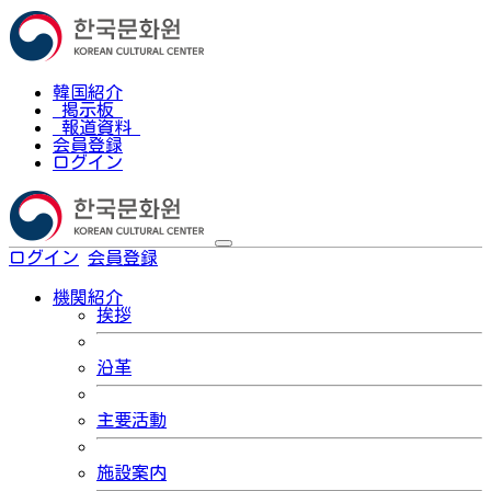
韓国紹介
掲示板
報道資料
会員登録
ログイン
ログイン
会員登録
한국어
機関紹介
挨拶
沿革
主要活動
施設案内