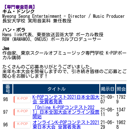
【専門審査委員】
キム・ドンシク
Myeong Seong Entertainment - Director / Music Producer
長安大学校 実用音楽科 兼任教授
ハン・ボラ
Hans link代表、東亜放送芸術大学 ボーカル教授
RBW（MAMAMOO、ONEUS）ボーカルプロデューサー
Jae
作曲家、東京スクールオブミュージック専門学校 K-POPボー
カル講師
たくさんのご応募ありがとうございました。
来年も本大会を開催しますので、引き続き皆様のご応募とご
関心をお願いします！
番
タイトル
掲示日
照会
号
K-POPコンテスト2021日本全国大
21-09-
1792
98
会 受賞者発表
07
9
「Online K-POPコンテスト202
21-08-
1347
97
1」日本全国大会オンライン投票
11
5
開始
オンラインK-POPコンテスト2021
21-06-
1962
96
東日本大会 受賞者発表
29
8