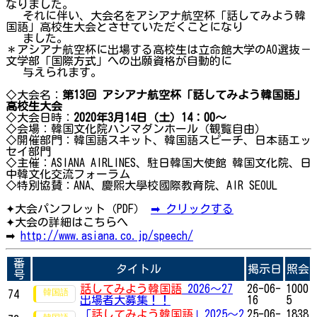
なりました。
それに伴い、大会名をアシアナ航空杯「話してみよう韓
国語」高校生大会とさせていただくことになり
ました。
＊アシアナ航空杯に出場する高校生は立命館大学のAO選抜－
文学部「国際方式」への出願資格が自動的に
与えられます。
◇大会名：
第13回 アシアナ航空杯「話してみよう韓国語」
高校生大会
◇大会日時：
2020年3月14日（土）14：00～
◇会場：韓国文化院ハンマダンホール（観覧自由）
◇開催部門：韓国語スキット、韓国語スピーチ、日本語エッ
セイ部門
◇主催：ASIANA AIRLINES、駐日韓国大使館 韓国文化院、日
中韓文化交流フォーラム
◇特別協賛：ANA、慶煕大學校國際教育院、AIR SEOUL
✦大会パンフレット（PDF）
➡ クリックする
✦大会の詳細はこちらへ
➡
http://www.asiana.co.jp/speech/
番
タイトル
掲示日
照会
号
話してみよう韓国語
2026～27
26-06-
1000
74
出場者大募集！！
16
5
「
話してみよう韓国語
」2025～2
25-06-
1838