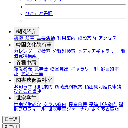
ひとこと書評
機関紹介
挨拶
沿革
主要活動
利用案内
施設案内
アクセス
韓国文化院行事
カレンダーで検索
分野別検索
メディアギャラリー
報
道資料検索
各種申請
後援名義
見学会
物品貸出
ギャラリーMI
多目的ホー
ル
セミナー室
図書映像資料室
お知らせ
利用案内
所蔵資料検索
貸出期間延長申請
ひとこと書評
世宗学堂
世宗学堂紹介
クラス案内
授業日程
受講申込案内
講
師プロフィール
世宗学堂ジャーナル
よくある質問
日本語
한국어