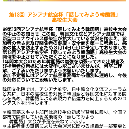
第13回 アシアナ航空杯「話してみよう韓国語」
高校生大会
※第13回アシアナ航空杯「話してみよう韓国語」高校生大会
の中止のお知らせ この度、韓国文化院とアシアナ航空では
新型コロナウイルス感染症が拡大している状況を踏まえ、参
加者の皆さま及び関係者の健康・安全面を第一に考慮し、感
染の拡大を防止するため３月14日(土)に予定しておりました
第13回アシアナ航空杯「話してみよう韓国語」高校生大会の
開催を中止させていただくことになりました。
1年間本大会のために韓国語の勉強を頑張ってきた出場者及
び指導者の皆様には大変申し訳ございませんが、何卒ご理
解、ご了承いただけますようお願いいたします。
参加予定者にはアシアナ航空事務局から個別に連絡し、今後
の対応についてご説明いたします。
韓国文化院では、アシアナ航空、日中韓文化交流フォーラム
と共に、日本の高校生を対象に韓国語と韓国文化に対する関
心を高め、韓国語による表現力や伝達力を向上するためのコ
ンテストを開催します。
＊韓国語スキット部門は高校生の初級学習者に限り、全国７
都市で開催している各地域の「話してみよう
韓国語」大会が予選を兼ねています。
＊主催者側の事情により大会運営に関わる組織が一部変更と