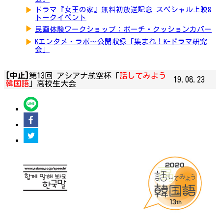
▶
ドラマ『女王の家』無料初放送記念 スペシャル上映&
トークイベント
▶
民画体験ワークショップ：ポーチ・クッションカバー
▶
Kエンタメ・ラボ～公開収録「集まれ！K-ドラマ研究
会」
[中止]
第13回 アシアナ航空杯「
話してみよう
19.08.23
韓国語
」高校生大会