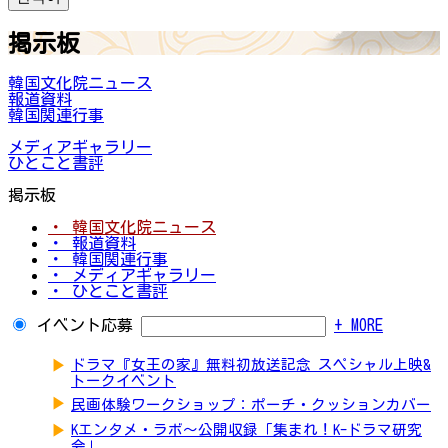
掲示板
韓国文化院ニュース
報道資料
韓国関連行事
メディアギャラリー
ひとこと書評
掲示板
・ 韓国文化院ニュース
・ 報道資料
・ 韓国関連行事
・ メディアギャラリー
・ ひとこと書評
イベント応募
+ MORE
▶
ドラマ『女王の家』無料初放送記念 スペシャル上映&
トークイベント
▶
民画体験ワークショップ：ポーチ・クッションカバー
▶
Kエンタメ・ラボ～公開収録「集まれ！K-ドラマ研究
会」