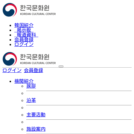
韓国紹介
掲示板
報道資料
会員登録
ログイン
ログイン
会員登録
한국어
機関紹介
挨拶
沿革
主要活動
施設案内