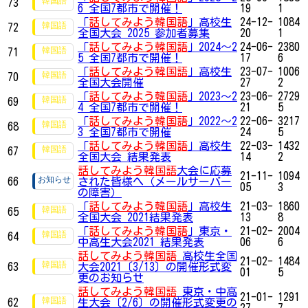
73
6 全国7都市で開催！
19
1
「
話してみよう韓国語
」高校生
24-12-
1084
72
全国大会 2025 参加者募集
20
1
「
話してみよう韓国語
」2024～2
24-06-
2380
71
5 全国7都市で開催！
17
6
「
話してみよう韓国語
」高校生
23-07-
1006
70
全国大会開催
27
2
「
話してみよう韓国語
」2023～2
23-06-
2729
69
4 全国7都市で開催！
21
5
「
話してみよう韓国語
」2022～2
22-06-
3217
68
3 全国7都市で開催
24
5
「
話してみよう韓国語
」高校生
22-03-
1432
67
全国大会 結果発表
14
2
話してみよう韓国語
大会に応募
21-11-
1094
66
された皆様へ（メールサーバー
05
3
の障害）
「
話してみよう韓国語
」高校生
21-03-
1860
65
全国大会 2021結果発表
13
8
「
話してみよう韓国語
」東京・
21-02-
2004
64
中高生大会2021 結果発表
06
6
話してみよう韓国語
高校生全国
21-02-
1484
63
大会2021〔3/13〕の開催形式変
01
5
更のお知らせ
話してみよう韓国語
東京・中高
21-01-
1291
62
生大会〔2/6〕の開催形式変更の
27
7