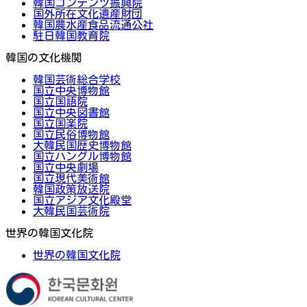
韓国コンテンツ振興院
国外所在文化遺産財団
韓国農水産食品流通公社
駐日韓国教育院
韓国の文化機関
韓国芸術総合学校
国立中央博物館
国立国語院
国立中央図書館
国立国楽院
国立民俗博物館
大韓民国歴史博物館
国立ハングル博物館
国立中央劇場
国立現代美術館
韓国政策放送院
国立アジア文化殿堂
大韓民国芸術院
世界の韓国文化院
世界の韓国文化院