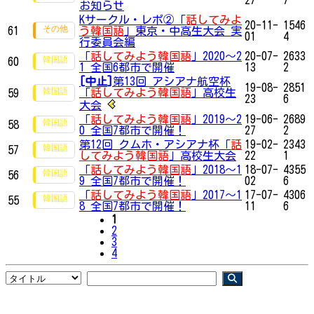
お知らせ
Kサークル・レポ②「
話してみよ
20-11-
1546
61
う韓国語
」東京・中高生大会 実
01
4
行委員会編
「
話してみよう韓国語
」2020～2
20-07-
2633
60
1 全国6都市で開催
13
2
[中止]
第13回 アシアナ航空杯
19-08-
2851
「
話してみよう韓国語
」高校生
59
23
6
大会
「
話してみよう韓国語
」2019～2
19-06-
2689
58
0 全国7都市で開催！
27
2
第12回 クムホ・アシアナ杯「
話
19-02-
2343
57
してみよう韓国語
」高校生大会
22
1
「
話してみよう韓国語
」2018～1
18-07-
4355
56
9 全国7都市で開催！
02
6
「
話してみよう韓国語
」2017～1
17-07-
4306
55
8 全国7都市で開催！
11
6
1
2
3
4