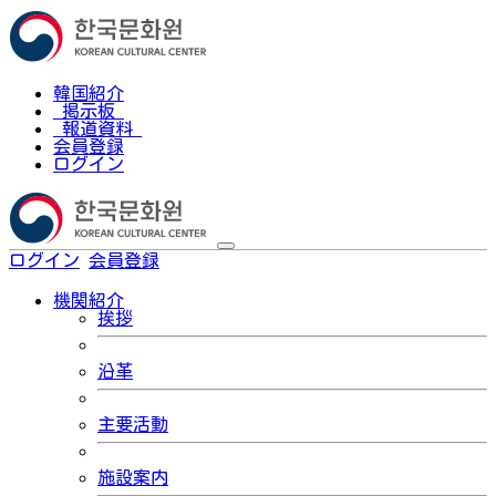
韓国紹介
掲示板
報道資料
会員登録
ログイン
ログイン
会員登録
한국어
機関紹介
挨拶
沿革
主要活動
施設案内