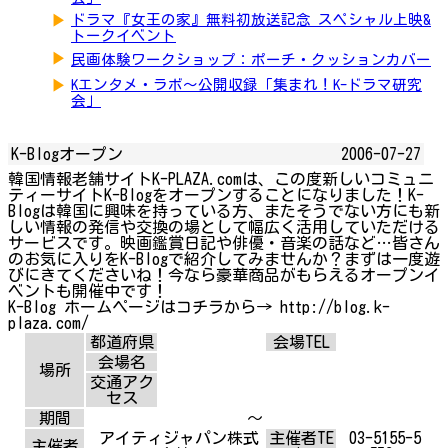
▶
ドラマ『女王の家』無料初放送記念 スペシャル上映&
トークイベント
▶
民画体験ワークショップ：ポーチ・クッションカバー
▶
Kエンタメ・ラボ～公開収録「集まれ！K-ドラマ研究
会」
K-Blogオープン
2006-07-27
韓国情報老舗サイトK-PLAZA.comは、この度新しいコミュニ
ティーサイトK-Blogをオープンすることになりました！K-
Blogは韓国に興味を持っている方、またそうでない方にも新
しい情報の発信や交換の場として幅広く活用していただける
サービスです。映画鑑賞日記や俳優・音楽の話など…皆さん
のお気に入りをK-Blogで紹介してみませんか？まずは一度遊
びにきてくださいね！今なら豪華商品がもらえるオープンイ
ベントも開催中です！
K-Blog ホームページはコチラから→ http://blog.k-
plaza.com/
都道府県
会場TEL
会場名
場所
交通アク
セス
期間
～
アイティジャパン株式
主催者TE
03-5155-5
主催者