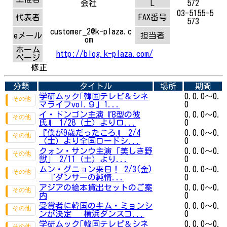
会社
L
572
03-5155-5
代表者
FAX番号
573
customer_2@k-plaza.c
eメール
担当者
om
ホーム
http://blog.k-plaza.com/
ページ
修正
分類
タイトル
場所
期間
学研ムック｢韓国テレビ＆シネ
0.0.0～0.
マライフvol.９｣ 1...
0
イ・ドンゴン主演『B型の彼
0.0.0～0.
氏』 1/28（土）よりロ...
0
『僕が9歳だったころ』 2/4
0.0.0～0.
（土）より全国ロードシ...
0
クォン・サンウ主演「美しき野
0.0.0～0.
獣」 2/11（土）より...
0
ムン・グニョン来日！ 2/3(金)
0.0.0～0.
『ダンサーの純情...
0
アジアの絵本貸出セットのご案
0.0.0～0.
内
0
受賞者に韓国のキム・ミョンシ
0.0.0～0.
ンが決定 横浜ダンスコ...
0
学研ムック｢韓国テレビ＆シネ
0.0.0～0.