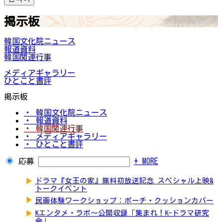
掲示板
韓国文化院ニュース
報道資料
韓国関連行事
メディアギャラリー
ひとこと書評
掲示板
・ 韓国文化院ニュース
・ 報道資料
・ 韓国関連行事
・ メディアギャラリー
・ ひとこと書評
応募
+ MORE
▶
ドラマ『女王の家』無料初放送記念 スペシャル上映&
トークイベント
▶
民画体験ワークショップ：ポーチ・クッションカバー
▶
Kエンタメ・ラボ～公開収録「集まれ！K-ドラマ研究
会」