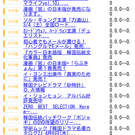
マライフvol.10｣ ...
0
漫画「宮」の日本版が発売にな
0.0.0～0.
ります。
0
ソル・ギョング主演「力道山」
0.0.0～0.
3/4（土）全国ロード...
0
ｶﾝ･ﾄﾞﾝｳｫﾝ、ﾊ･ｼﾞｳｫﾝ主演「デュ
0.0.0～0.
エリスト...
0
初心者でもメールが書ける！
0.0.0～0.
「ハングルでEメール」発売...
0
『カラー日本語版 韓国伝統文
0.0.0～0.
化事典』発売
0
漫画「宮」の日本版=「らぶき
0.0.0～0.
ょん」第１巻発売！
0
イ・ヨンエ出演作「真実のため
0.0.0～0.
に」発売！
0
韓国テレビドラマ「砂時計」
0.0.0～0.
Ｏ.Ａ情報
0
イ・ジョンヒョン アルバム好
0.0.0～0.
評発売中
0
ZERO BEST SELECTION Kore
0.0.0～0.
a～...
0
韓国伝統パッチワーク「ポジャ
0.0.0～0.
ギ」のDVD待望のリリー...
0
学研ムック『韓国ドラマ名優カ
0.0.0～0.
タログ2』4月6日(木)...
0