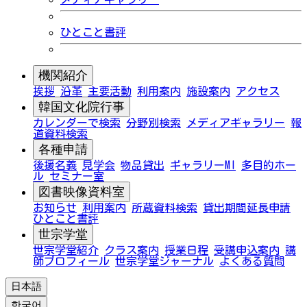
ひとこと書評
機関紹介
挨拶
沿革
主要活動
利用案内
施設案内
アクセス
韓国文化院行事
カレンダーで検索
分野別検索
メディアギャラリー
報
道資料検索
各種申請
後援名義
見学会
物品貸出
ギャラリーMI
多目的ホー
ル
セミナー室
図書映像資料室
お知らせ
利用案内
所蔵資料検索
貸出期間延長申請
ひとこと書評
世宗学堂
世宗学堂紹介
クラス案内
授業日程
受講申込案内
講
師プロフィール
世宗学堂ジャーナル
よくある質問
日本語
한국어