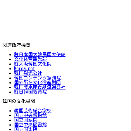
関連政府機関
駐日本国大韓民国大使館
文化体育観光部
駐大阪韓国文化院
Korea.net
韓国観光公社
韓国コンテンツ振興院
国外所在文化遺産財団
韓国農水産食品流通公社
駐日韓国教育院
韓国の文化機関
韓国芸術総合学校
国立中央博物館
国立国語院
国立中央図書館
国立国楽院