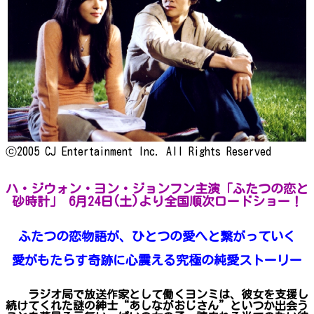
ⓒ2005 CJ Entertainment Inc. All Rights Reserved
ハ・ジウォン・ヨン・ジョンフン主演「ふたつの恋と
砂時計」 6月24日(土)より全国順次ロードショー！
ふたつの恋物語が、ひとつの愛へと繋がっていく
愛がもたらす奇跡に心震える究極の純愛ストーリー
ラジオ局で放送作家として働くヨンミは、彼女を支援し
続けてくれた謎の紳士“あしながおじさん”といつか出会う