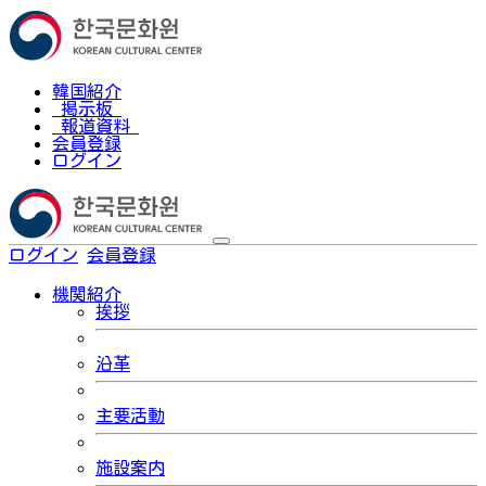
韓国紹介
掲示板
報道資料
会員登録
ログイン
ログイン
会員登録
한국어
機関紹介
挨拶
沿革
主要活動
施設案内