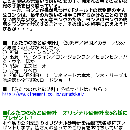
ことを夢見る元気いっぱいの女の子。読まれる当てのない彼
宛の手紙を日々綴っている。
一方、ヨンミが偶然見つけたEメール上の恋物語の主人
公ヨンウは、長年の片想いの相手に声すらかけることのでき
ない内気な少女。そんなヨンウのため、ヨンミはヨンウの物
語をラジオで放送することで、その想いを相手に伝えようと
するが・・・。
■ 『ふたつの恋と砂時計』
(2005年／韓国／カラー／98分
／原題：あしながおじさん)
○ 監督：コン・ジョンシク
○ 出演：ハ・ジウォン／ヨン･ジョンフン／ヒョンビン／パ
ク・ウネ ほか
○ 配給：エスピーオー
○ 宣伝：リベロ
＊ 2006年6月24日(土) シネマート六本木、シネ・リーブル
池袋ほか全国順次ロードショー！
■ 『ふたつの恋と砂時計』公式サイトはこちら⇒
http://www.cinemart.co.jp/sunadokei/
●｢ふたつの恋と砂時計｣ オリジナル砂時計を5名様に
プレゼント！
本作品の公開記念の
オリジナル砂時計を抽選で5名様にプレ
ゼント
します。皆さんの奮ってのご応募をお待ちしていま