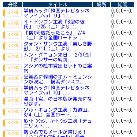
分類
タイトル
場所
期間
学研ムック｢韓国テレビ＆シネ
0.0.0～0.
マライフvol.９｣ 1...
0
イ・ドンゴン主演『B型の彼
0.0.0～0.
氏』 1/28（土）よりロ...
0
『僕が9歳だったころ』 2/4
0.0.0～0.
（土）より全国ロードシ...
0
クォン・サンウ主演「美しき野
0.0.0～0.
獣」 2/11（土）より...
0
ムン・グニョン来日！ 2/3(金)
0.0.0～0.
『ダンサーの純情...
0
アジアの絵本貸出セットのご案
0.0.0～0.
内
0
受賞者に韓国のキム・ミョンシ
0.0.0～0.
ンが決定 横浜ダンスコ...
0
学研ムック｢韓国テレビ＆シネ
0.0.0～0.
マライフvol.10｣ ...
0
漫画「宮」の日本版が発売にな
0.0.0～0.
ります。
0
ソル・ギョング主演「力道山」
0.0.0～0.
3/4（土）全国ロード...
0
ｶﾝ･ﾄﾞﾝｳｫﾝ、ﾊ･ｼﾞｳｫﾝ主演「デュ
0.0.0～0.
エリスト...
0
初心者でもメールが書ける！
0.0.0～0.
「ハングルでEメール」発売...
0