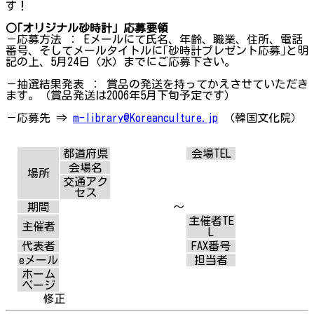
す！
○｢オリジナル砂時計｣ 応募要領
－応募方法 ： Eメールにて氏名、年齢、職業、住所、電話
番号、そしてメールタイトルに｢砂時計プレゼント応募｣と明
記の上、5月24日（水）までにご応募下さい。
－抽選結果発表 ： 賞品の発送を持ってかえさせていただき
ます。（賞品発送は2006年5月下旬予定です）
－応募先 ⇒
m-library@Koreanculture.jp
（韓国文化院）
都道府県
会場TEL
会場名
場所
交通アク
セス
期間
～
主催者TE
主催者
L
代表者
FAX番号
eメール
担当者
ホーム
ページ
修正