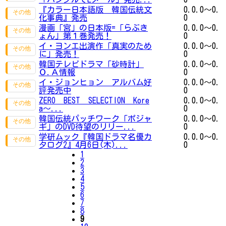
『カラー日本語版 韓国伝統文
0.0.0～0.
化事典』発売
0
漫画「宮」の日本版=「らぶき
0.0.0～0.
ょん」第１巻発売！
0
イ・ヨンエ出演作「真実のため
0.0.0～0.
に」発売！
0
韓国テレビドラマ「砂時計」
0.0.0～0.
Ｏ.Ａ情報
0
イ・ジョンヒョン アルバム好
0.0.0～0.
評発売中
0
ZERO BEST SELECTION Kore
0.0.0～0.
a～...
0
韓国伝統パッチワーク「ポジャ
0.0.0～0.
ギ」のDVD待望のリリー...
0
学研ムック『韓国ドラマ名優カ
0.0.0～0.
タログ2』4月6日(木)...
0
1
2
3
4
5
6
7
8
9