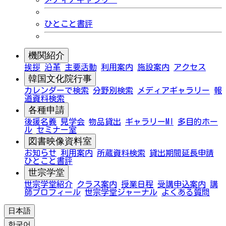
ひとこと書評
機関紹介
挨拶
沿革
主要活動
利用案内
施設案内
アクセス
韓国文化院行事
カレンダーで検索
分野別検索
メディアギャラリー
報
道資料検索
各種申請
後援名義
見学会
物品貸出
ギャラリーMI
多目的ホー
ル
セミナー室
図書映像資料室
お知らせ
利用案内
所蔵資料検索
貸出期間延長申請
ひとこと書評
世宗学堂
世宗学堂紹介
クラス案内
授業日程
受講申込案内
講
師プロフィール
世宗学堂ジャーナル
よくある質問
日本語
한국어