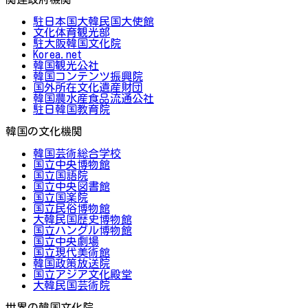
駐日本国大韓民国大使館
文化体育観光部
駐大阪韓国文化院
Korea.net
韓国観光公社
韓国コンテンツ振興院
国外所在文化遺産財団
韓国農水産食品流通公社
駐日韓国教育院
韓国の文化機関
韓国芸術総合学校
国立中央博物館
国立国語院
国立中央図書館
国立国楽院
国立民俗博物館
大韓民国歴史博物館
国立ハングル博物館
国立中央劇場
国立現代美術館
韓国政策放送院
国立アジア文化殿堂
大韓民国芸術院
世界の韓国文化院