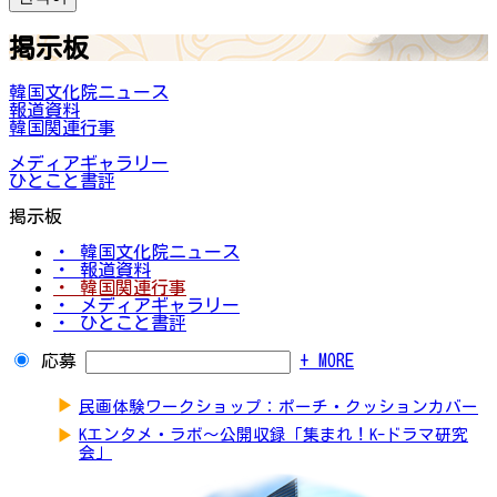
掲示板
韓国文化院ニュース
報道資料
韓国関連行事
メディアギャラリー
ひとこと書評
掲示板
・ 韓国文化院ニュース
・ 報道資料
・ 韓国関連行事
・ メディアギャラリー
・ ひとこと書評
応募
+ MORE
▶
民画体験ワークショップ：ポーチ・クッションカバー
▶
Kエンタメ・ラボ～公開収録「集まれ！K-ドラマ研究
会」