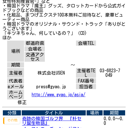
女性特別捜査官-」など
・韓国ドラマ「魔王」グッズ、タロットカードから公式ガイ
ドブックなどの商品
・化粧品、まつげエクステ100本無料ご招待など、豪華ビュ
ーティー商品
・韓国ドラマのオリジナル・サウンド・トラック「ありがと
うございます」
「キツネちゃん、何しているの？」（CD)
ほか
都道府県
会場TEL
会場名
場所
交通アク
セス
期間
～
主催者TE
03-6823-7
主催者
株式会社USEN
L
049
代表者
FAX番号
eメール
press@gyao.jp
担当者
ホーム
http://www.gyao.jp/asia/
ページ
修正
分類
タイトル
場所
期間
奇跡の韓国ゴルフ界 『朴セ
0.0.0～0.
リ誕生物語』
0