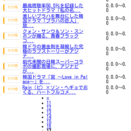
最高視聴率50.5％を記録した
0.0.0～0.
大ヒットドラマ「私の名...
0
美しいプラハを舞台にした韓
0.0.0～0.
国ドラマ「プラハの恋人」
0
放...
クォン・サンウ＆ソン・スン
0.0.0～0.
ホンが贈る、青春ブラック
0
コ...
韓ドラの黄金則を凝縮した究
0.0.0～0.
極のラブストーリーがアジ
0
ナ...
前代未聞の日韓スーパーコラ
0.0.0～0.
ボの撮影現場に、アジナビ
0
が...
韓国ドラマ「宮 ～Love in Pal
0.0.0～0.
ace～」を...
0
Rain（ピ）×ソン・ヘギョでお
0.0.0～0.
くる、ハートフルコメ...
0
Previous
«
11
12
13
14
15
16
17