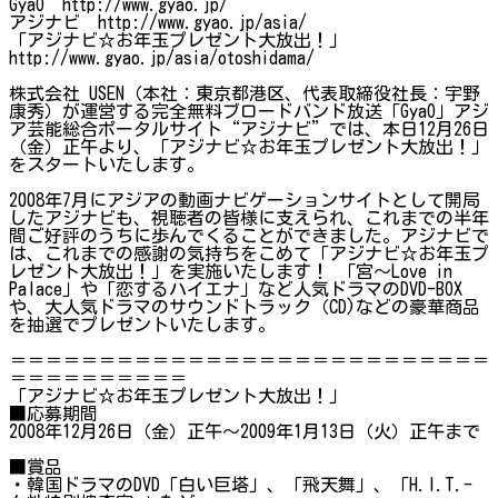
GyaO http://www.gyao.jp/
アジナビ http://www.gyao.jp/asia/
「アジナビ☆お年玉プレゼント大放出！」
http://www.gyao.jp/asia/otoshidama/
株式会社 USEN（本社：東京都港区、代表取締役社長：宇野
康秀）が運営する完全無料ブロードバンド放送「GyaO」アジ
ア芸能総合ポータルサイト“アジナビ”では、本日12月26日
（金）正午より、「アジナビ☆お年玉プレゼント大放出！」
をスタートいたします。
2008年7月にアジアの動画ナビゲーションサイトとして開局
したアジナビも、視聴者の皆様に支えられ、これまでの半年
間ご好評のうちに歩んでくることができました。アジナビで
は、これまでの感謝の気持ちをこめて「アジナビ☆お年玉プ
レゼント大放出！」を実施いたします！ 「宮～Love in
Palace」や「恋するハイエナ」など人気ドラマのDVD-BOX
や、大人気ドラマのサウンドトラック（CD)などの豪華商品
を抽選でプレゼントいたします。
＝＝＝＝＝＝＝＝＝＝＝＝＝＝＝＝＝＝＝＝＝＝＝＝＝＝＝
＝＝＝＝＝＝＝＝＝＝
「アジナビ☆お年玉プレゼント大放出！」
■応募期間
2008年12月26日（金）正午～2009年1月13日（火）正午まで
■賞品
・韓国ドラマのDVD「白い巨塔」、「飛天舞」、「H.I.T.-