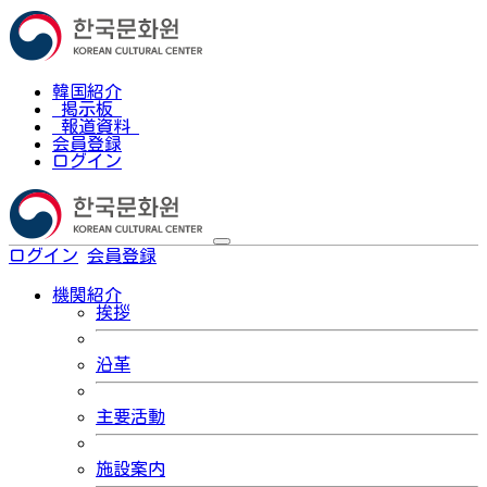
韓国紹介
掲示板
報道資料
会員登録
ログイン
ログイン
会員登録
한국어
機関紹介
挨拶
沿革
主要活動
施設案内