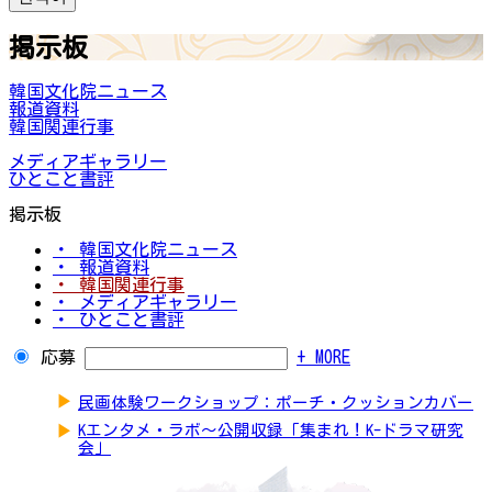
掲示板
韓国文化院ニュース
報道資料
韓国関連行事
メディアギャラリー
ひとこと書評
掲示板
・ 韓国文化院ニュース
・ 報道資料
・ 韓国関連行事
・ メディアギャラリー
・ ひとこと書評
応募
+ MORE
▶
民画体験ワークショップ：ポーチ・クッションカバー
▶
Kエンタメ・ラボ～公開収録「集まれ！K-ドラマ研究
会」