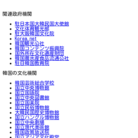
関連政府機関
駐日本国大韓民国大使館
文化体育観光部
駐大阪韓国文化院
Korea.net
韓国観光公社
韓国コンテンツ振興院
国外所在文化遺産財団
韓国農水産食品流通公社
駐日韓国教育院
韓国の文化機関
韓国芸術総合学校
国立中央博物館
国立国語院
国立中央図書館
国立国楽院
国立民俗博物館
大韓民国歴史博物館
国立ハングル博物館
国立中央劇場
国立現代美術館
韓国政策放送院
国立アジア文化殿堂