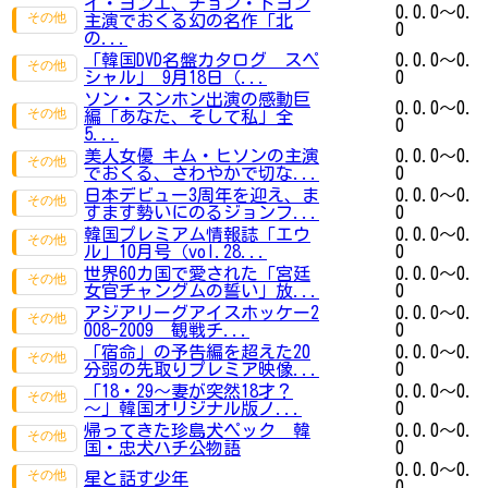
イ・ヨンエ、チョン・ドヨン
0.0.0～0.
主演でおくる幻の名作「北
0
の...
「韓国DVD名盤カタログ スペ
0.0.0～0.
シャル」 9月18日（...
0
ソン・スンホン出演の感動巨
0.0.0～0.
編「あなた、そして私」全
0
5...
美人女優 キム・ヒソンの主演
0.0.0～0.
でおくる、さわやかで切な...
0
日本デビュー3周年を迎え、ま
0.0.0～0.
すます勢いにのるジョンフ...
0
韓国プレミアム情報誌「エウ
0.0.0～0.
ル」10月号（vol.28...
0
世界60カ国で愛された「宮廷
0.0.0～0.
女官チャングムの誓い」放...
0
アジアリーグアイスホッケー2
0.0.0～0.
008-2009 観戦チ...
0
「宿命」の予告編を超えた20
0.0.0～0.
分弱の先取りプレミア映像...
0
「18・29～妻が突然18才？
0.0.0～0.
～」韓国オリジナル版ノ...
0
帰ってきた珍島犬ペック 韓
0.0.0～0.
国・忠犬ハチ公物語
0
0.0.0～0.
星と話す少年
0