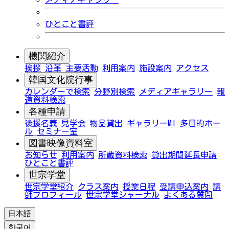
ひとこと書評
機関紹介
挨拶
沿革
主要活動
利用案内
施設案内
アクセス
韓国文化院行事
カレンダーで検索
分野別検索
メディアギャラリー
報
道資料検索
各種申請
後援名義
見学会
物品貸出
ギャラリーMI
多目的ホー
ル
セミナー室
図書映像資料室
お知らせ
利用案内
所蔵資料検索
貸出期間延長申請
ひとこと書評
世宗学堂
世宗学堂紹介
クラス案内
授業日程
受講申込案内
講
師プロフィール
世宗学堂ジャーナル
よくある質問
日本語
한국어