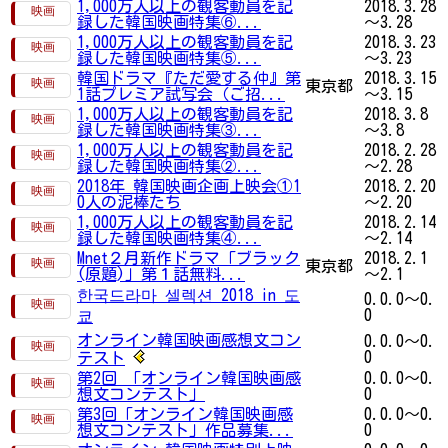
1,000万人以上の観客動員を記
2018.3.28
録した韓国映画特集⑥...
～3.28
1,000万人以上の観客動員を記
2018.3.23
録した韓国映画特集⑤...
～3.23
韓国ドラマ『ただ愛する仲』第
2018.3.15
東京都
1話プレミア試写会（ご招...
～3.15
1,000万人以上の観客動員を記
2018.3.8
録した韓国映画特集③...
～3.8
1,000万人以上の観客動員を記
2018.2.28
録した韓国映画特集②...
～2.28
2018年 韓国映画企画上映会①1
2018.2.20
0人の泥棒たち
～2.20
1,000万人以上の観客動員を記
2018.2.14
録した韓国映画特集④...
～2.14
Mnet２月新作ドラマ「ブラック
2018.2.1
東京都
(原題)」第１話無料...
～2.1
한국드라마 셀렉션 2018 in 도
0.0.0～0.
0
쿄
オンライン韓国映画感想文コン
0.0.0～0.
0
テスト
第2回 「オンライン韓国映画感
0.0.0～0.
想文コンテスト」
0
第3回「オンライン韓国映画感
0.0.0～0.
想文コンテスト」作品募集...
0