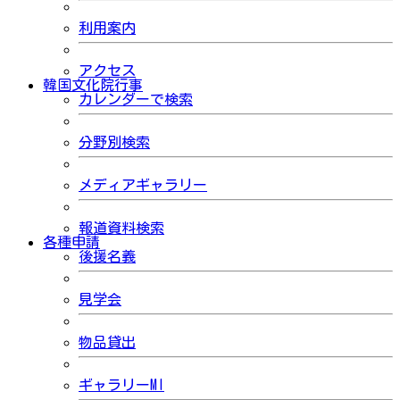
利用案内
アクセス
韓国文化院行事
カレンダーで検索
分野別検索
メディアギャラリー
報道資料検索
各種申請
後援名義
見学会
物品貸出
ギャラリーMI