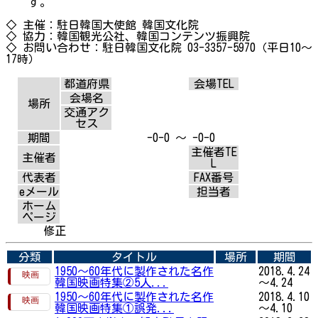
す。
◇ 主催：駐日韓国大使館 韓国文化院
◇ 協力：韓国観光公社、韓国コンテンツ振興院
◇ お問い合わせ：駐日韓国文化院 03-3357-5970（平日10～
17時）
都道府県
会場TEL
会場名
場所
交通アク
セス
期間
-0-0 ～ -0-0
主催者TE
主催者
L
代表者
FAX番号
eメール
担当者
ホーム
ページ
修正
分類
タイトル
場所
期間
1950～60年代に製作された名作
2018.4.24
韓国映画特集②5人...
～4.24
1950～60年代に製作された名作
2018.4.10
韓国映画特集①誤発...
～4.10