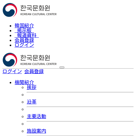
韓国紹介
掲示板
報道資料
会員登録
ログイン
ログイン
会員登録
한국어
機関紹介
挨拶
沿革
主要活動
施設案内