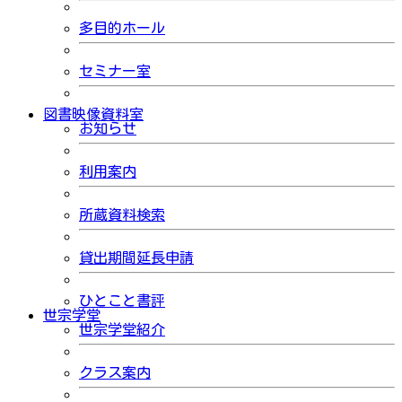
多目的ホール
セミナー室
図書映像資料室
お知らせ
利用案内
所蔵資料検索
貸出期間延長申請
ひとこと書評
世宗学堂
世宗学堂紹介
クラス案内