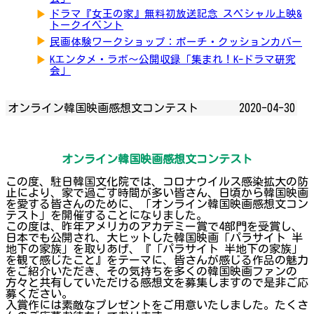
▶
ドラマ『女王の家』無料初放送記念 スペシャル上映&
トークイベント
▶
民画体験ワークショップ：ポーチ・クッションカバー
▶
Kエンタメ・ラボ～公開収録「集まれ！K-ドラマ研究
会」
オンライン韓国映画感想文コンテスト
2020-04-30
オンライン韓国映画感想文コンテスト
この度、駐日韓国文化院では、コロナウイルス感染拡大の防
止により、家で過ごす時間が多い皆さん、日頃から韓国映画
を愛する皆さんのために、「オンライン韓国映画感想文コン
テスト」を開催することになりました。
この度は、昨年アメリカのアカデミー賞で4部門を受賞し、
日本でも公開され、大ヒットした韓国映画「パラサイト 半
地下の家族」を取りあげ、『「パラサイト 半地下の家族」
を観て感じたこと』をテーマに、皆さんが感じる作品の魅力
をご紹介いただき、その気持ちを多くの韓国映画ファンの
方々と共有していただける感想文を募集しますので是非ご応
募ください。
入賞作には素敵なプレゼントをご用意いたしました。たくさ