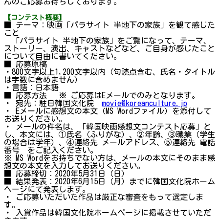
んのご応募お待ちしております。
【コンテスト概要】
■ テーマ：映画「パラサイト 半地下の家族」を観て感じた
こと
「パラサイト 半地下の家族」をご覧になって、テーマ、
ストーリー、演出、キャストなどなど、ご自身が感じたこと
について自由に書いてください。
■ 応募原稿
・800文字以上1,200文字以内（句読点含む、氏名・タイトル
は字数に含めません）
・言語：日本語
■ 応募方法 ※ ご応募はEメールでのみとなります。
・ 宛先：駐日韓国文化院
movie@koreanculture.jp
・ Eメールに感想文の本文（MS Wordファイル）を添付して
お送りください。
・ メールの件名は、「韓国映画感想文コンテスト応募」と
し、本文には、①氏名（ふりがな）、②年齢、③職業（学生
の場合は学年）、④連絡先 メールアドレス、⑤連絡先 電話
番号 をご記入ください。
※ MS Wordをお持ちでない方は、メールの本文にそのまま感
想文の本文を入力してお送りください。
■ 応募締切：2020年5月31日（日）
■ 結果発表：2020年6月15日（月）までに韓国文化院ホーム
ページにて発表します。
・ ご応募いただいた作品は厳正な審査をもって選定しま
す。
・ 入賞作品は韓国文化院ホームページに掲載させていただ