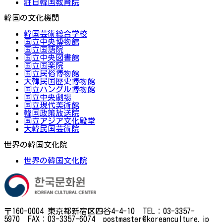
駐日韓国教育院
韓国の文化機関
韓国芸術総合学校
国立中央博物館
国立国語院
国立中央図書館
国立国楽院
国立民俗博物館
大韓民国歴史博物館
国立ハングル博物館
国立中央劇場
国立現代美術館
韓国政策放送院
国立アジア文化殿堂
大韓民国芸術院
世界の韓国文化院
世界の韓国文化院
〒160-0004 東京都新宿区四谷4-4-10 TEL：03-3357-
5970 FAX：03-3357-6074 postmaster@koreanculture.jp