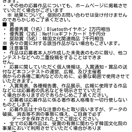
きます。
・ その他の応募作品についても、ホームページに掲載させ
ていただく場合がございます
※ 結果について、個別のお問い合わせは受け付けません
のであらかじめご了承ください。
■ 賞
・ 最優秀賞 (1名)：Bluetoothイヤホン 2万円相当
・ 優秀賞 (2名)：Netflixギフトカード 5千円分
・ 奨励賞 (5名)：韓国文化関連商品 2千円相当
※ 各々の賞に対する該当作品がない場合もございます。
■ 注意事項
・ 作品は応募者本人が作成した未発表のものに限り、他コ
ンテストなどへの二重投稿をすることはできま
せん。
・ 応募に関していただく個人情報は、入賞通知・賞品の送
付など本コンテストの運営、広報、及び主催者
側からの各種ご案内などのために、必要な範囲で使用させて
いただきます。
・ 入賞発表、各種報告書、作品展示、広報に使用する作品
などには応募者の氏名などを明示させていただ
く場合がありますのであらかじめご了承ください。
・ 応募者は応募作品に係る著作者人格権を一切行使しない
ものとします。
・ 応募作品は十分な注意のもと取り扱いますが、データの
破損、消去等不測の事態に備え、ご自身で必ず
データを保存された上でご提出ください。
・ 全ての応募作品は、受賞の有無に関わらず韓国文化院の
事業において利用させていただく場合がありま