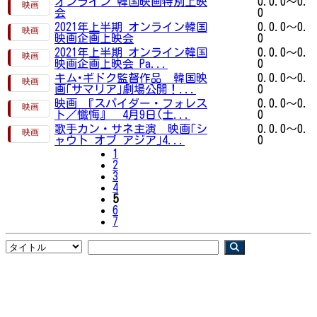
オンライン 韓国映画特別上映
0.0.0～0.
会
0
2021年上半期 オンライン韓国
0.0.0～0.
映画企画上映会
0
2021年上半期 オンライン韓国
0.0.0～0.
映画企画上映会 Pa...
0
キム･ギドク監督作品 韓国映
0.0.0～0.
画｢サマリア｣劇場公開！...
0
映画 『スパイダー・フォレス
0.0.0～0.
ト／懺悔』 4月9日(土...
0
歌手カン・サネ主演 映画｢シ
0.0.0～0.
ャウト オブ アジア｣4...
0
1
2
3
4
5
6
7