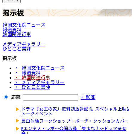
掲示板
韓国文化院ニュース
報道資料
韓国関連行事
メディアギャラリー
ひとこと書評
掲示板
・ 韓国文化院ニュース
・ 報道資料
・ 韓国関連行事
・ メディアギャラリー
・ ひとこと書評
応募
+ MORE
▶
ドラマ『女王の家』無料初放送記念 スペシャル上映&
トークイベント
▶
民画体験ワークショップ：ポーチ・クッションカバー
▶
Kエンタメ・ラボ～公開収録「集まれ！K-ドラマ研究
会」