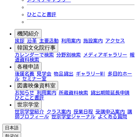
ひとこと書評
機関紹介
挨拶
沿革
主要活動
利用案内
施設案内
アクセス
韓国文化院行事
カレンダーで検索
分野別検索
メディアギャラリー
報
道資料検索
各種申請
後援名義
見学会
物品貸出
ギャラリーMI
多目的ホー
ル
セミナー室
図書映像資料室
お知らせ
利用案内
所蔵資料検索
貸出期間延長申請
ひとこと書評
世宗学堂
世宗学堂紹介
クラス案内
授業日程
受講申込案内
講
師プロフィール
世宗学堂ジャーナル
よくある質問
日本語
한국어